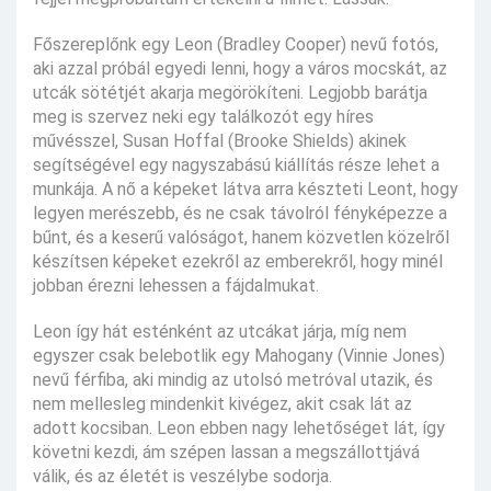
Főszereplőnk egy Leon (Bradley Cooper) nevű fotós,
aki azzal próbál egyedi lenni, hogy a város mocskát, az
utcák sötétjét akarja megörökíteni. Legjobb barátja
meg is szervez neki egy találkozót egy híres
művésszel, Susan Hoffal (Brooke Shields) akinek
segítségével egy nagyszabású kiállítás része lehet a
munkája. A nő a képeket látva arra készteti Leont, hogy
legyen merészebb, és ne csak távolról fényképezze a
bűnt, és a keserű valóságot, hanem közvetlen közelről
készítsen képeket ezekről az emberekről, hogy minél
jobban érezni lehessen a fájdalmukat.
Leon így hát esténként az utcákat járja, míg nem
egyszer csak belebotlik egy Mahogany (Vinnie Jones)
nevű férfiba, aki mindig az utolsó metróval utazik, és
nem mellesleg mindenkit kivégez, akit csak lát az
adott kocsiban. Leon ebben nagy lehetőséget lát, így
követni kezdi, ám szépen lassan a megszállottjává
válik, és az életét is veszélybe sodorja.