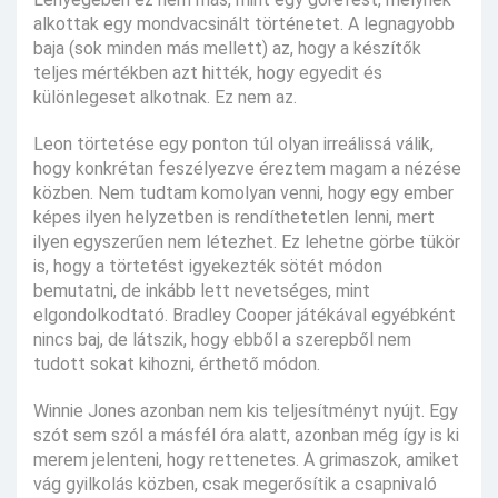
alkottak egy mondvacsinált történetet. A legnagyobb
baja (sok minden más mellett) az, hogy a készítők
teljes mértékben azt hitték, hogy egyedit és
különlegeset alkotnak. Ez nem az.
Leon törtetése egy ponton túl olyan irreálissá válik,
hogy konkrétan feszélyezve éreztem magam a nézése
közben. Nem tudtam komolyan venni, hogy egy ember
képes ilyen helyzetben is rendíthetetlen lenni, mert
ilyen egyszerűen nem létezhet. Ez lehetne görbe tükör
is, hogy a törtetést igyekezték sötét módon
bemutatni, de inkább lett nevetséges, mint
elgondolkodtató. Bradley Cooper játékával egyébként
nincs baj, de látszik, hogy ebből a szerepből nem
tudott sokat kihozni, érthető módon.
Winnie Jones azonban nem kis teljesítményt nyújt. Egy
szót sem szól a másfél óra alatt, azonban még így is ki
merem jelenteni, hogy rettenetes. A grimaszok, amiket
vág gyilkolás közben, csak megerősítik a csapnivaló