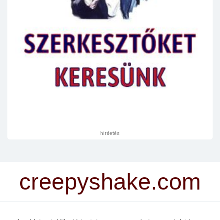
hirdetés
creepyshake.com