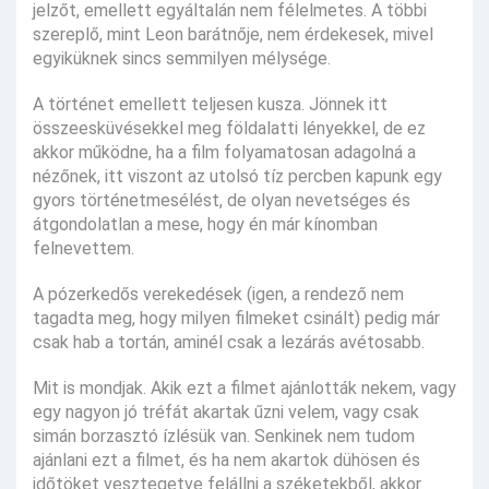
jelzőt, emellett egyáltalán nem félelmetes. A többi
szereplő, mint Leon barátnője, nem érdekesek, mivel
egyiküknek sincs semmilyen mélysége.
A történet emellett teljesen kusza. Jönnek itt
összeesküvésekkel meg földalatti lényekkel, de ez
akkor működne, ha a film folyamatosan adagolná a
nézőnek, itt viszont az utolsó tíz percben kapunk egy
gyors történetmesélést, de olyan nevetséges és
átgondolatlan a mese, hogy én már kínomban
felnevettem.
A pózerkedős verekedések (igen, a rendező nem
tagadta meg, hogy milyen filmeket csinált) pedig már
csak hab a tortán, aminél csak a lezárás avétosabb.
Mit is mondjak. Akik ezt a filmet ajánlották nekem, vagy
egy nagyon jó tréfát akartak űzni velem, vagy csak
simán borzasztó ízlésük van. Senkinek nem tudom
ajánlani ezt a filmet, és ha nem akartok dühösen és
időtöket vesztegetve felállni a széketekből, akkor