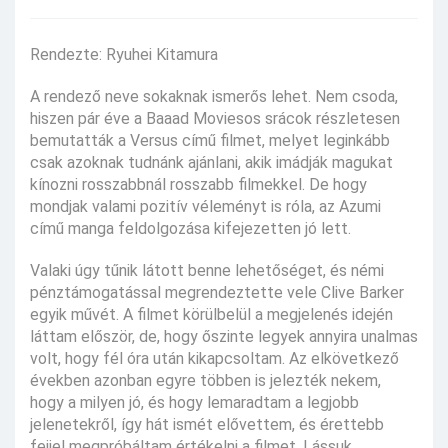
Rendezte: Ryuhei Kitamura
A rendező neve sokaknak ismerős lehet. Nem csoda,
hiszen pár éve a Baaad Moviesos srácok részletesen
bemutatták a Versus című filmet, melyet leginkább
csak azoknak tudnánk ajánlani, akik imádják magukat
kínozni rosszabbnál rosszabb filmekkel. De hogy
mondjak valami pozitív véleményt is róla, az Azumi
című manga feldolgozása kifejezetten jó lett.
Valaki úgy tűnik látott benne lehetőséget, és némi
pénztámogatással megrendeztette vele Clive Barker
egyik művét. A filmet körülbelül a megjelenés idején
láttam először, de, hogy őszinte legyek annyira unalmas
volt, hogy fél óra után kikapcsoltam. Az elkövetkező
években azonban egyre többen is jelezték nekem,
hogy a milyen jó, és hogy lemaradtam a legjobb
jelenetekről, így hát ismét elővettem, és érettebb
fejjel megpróbáltam értékelni a filmet. Lássuk.