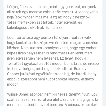
Lényegében ez nem más, mint egy gorefest, melynek
alkottak egy mondva csinált történetet. A legnagyobb
baja (sok minden más mellett) az, hogy a készítők
teljes mértékben azt hitték, hogy egyedit, és
különlegeset alkotnak. Ez nem az.
Leon törtetése egy ponton túl olyan irreálissá válik,
hogy konkrétan feszélyezve éreztem magam a nézése
közben. Nem tudtam komolyan venni, hogy egy ember
képes ilyen helyzetben is rendíthetetlen lenni, mert
ilyen egyszerűen nem létezhet. Ez lehet, hogy a
törtetést igyekezte sötét módon bemutatni, de inkább
lett nevetséges, mint elgondolkodtató. Bradley
Cooper játékával egyébként nincs baj, de látszik, hogy
ebből a szerepből nem tudott sokat kihozni, érthető
módon.
Winnie Jones azonban nem kis teljesítményt nyújt. Egy
szót sem szól a másfél óra alatt, azonban még így is ki
merem jelenteni, hogy rettenetes. A grimaszok, amiket