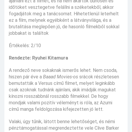
ajánlani ezt a filmet, és ha nem akartok dühösen és
időtöket vesztegetve felállni a széketekből, akkor
fogadjátok meg a tanácsomat. Hihetetlenül leterhelt
ez a film, melynek egyébként a látványvilága, és a
brutalitása meglepően jó, de hasonló filmekből sokkal
jobbakat is találtok
Értékelés: 2/10
Rendezte: Ryuhei Kitamura
A rendező neve sokaknak ismerős lehet. Nem csoda,
hiszen pár éve a
Baaad Movies-os
srácok részletesen
bemutatták a Versus című filmet, melyet leginkább
csak azoknak tudnánk ajánlani, akik imádják magukat
kínozni rosszabbnál rosszabb filmekkel. De hogy
mondjak valami pozitív véleményt is róla, az Azumi
című manga feldolgozása kifejezetten jó lett.
Valaki, úgy tűnik, látott benne lehetőséget, és némi
pénztámogatással megrendeztette vele Clive Barker