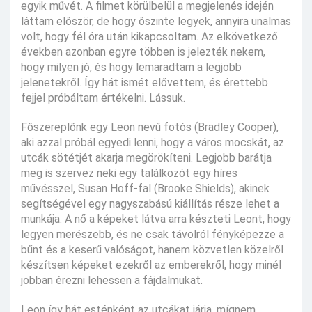
egyik művét. A filmet körülbelül a megjelenés idején
láttam először, de hogy őszinte legyek, annyira unalmas
volt, hogy fél óra után kikapcsoltam. Az elkövetkező
években azonban egyre többen is jelezték nekem,
hogy milyen jó, és hogy lemaradtam a legjobb
jelenetekről. Így hát ismét elővettem, és érettebb
fejjel próbáltam értékelni. Lássuk.
Főszereplőnk egy Leon nevű fotós (Bradley Cooper),
aki azzal próbál egyedi lenni, hogy a város mocskát, az
utcák sötétjét akarja megörökíteni. Legjobb barátja
meg is szervez neki egy találkozót egy híres
művésszel, Susan Hoff-fal (Brooke Shields), akinek
segítségével egy nagyszabású kiállítás része lehet a
munkája. A nő a képeket látva arra készteti Leont, hogy
legyen merészebb, és ne csak távolról fényképezze a
bűnt és a keserű valóságot, hanem közvetlen közelről
készítsen képeket ezekről az emberekről, hogy minél
jobban érezni lehessen a fájdalmukat.
Leon így hát esténként az utcákat járja, mígnem