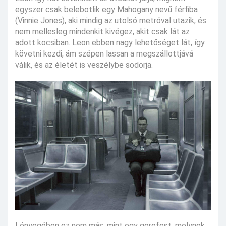
egyszer csak belebotlik egy Mahogany nevű férfiba
(Vinnie Jones), aki mindig az utolsó metróval utazik, és
nem mellesleg mindenkit kivégez, akit csak lát az
adott kocsiban. Leon ebben nagy lehetőséget lát, így
követni kezdi, ám szépen lassan a megszállottjává
válik, és az életét is veszélybe sodorja.
Lényegében ez nem más, mint egy gorefest, melynek