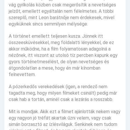
vág gyilkolás közben csak megerősítik a nevetséges
jelzőt, emellett egyáltalán nem félelmetes. A többi
szereplő, mint Leon barátnője nem érdekesek, mivel
egyiküknek sincs semmilyen mélysége.
A történet emellett teljesen kusza. Jönnek itt
összeesküvésekkel, meg földalatti lényekkel, de ez
akkor működne, ha a film folyamatosan adagolná a
nézőnek, itt viszont az utolsó tíz percben kapunk egy
gyors történetmesélést, de olyan nevetséges és
átgondolatlan a mese, hogy én már kínomban
felnevettem.
A pózerkedős verekedések (igen, a rendező nem
tagadta meg, hogy milyen filmeket csinált) pedig már
csak hab a tortán, aminél csak a lezárás a rosszabb.
Mit is mondjak. Akik ezt a filmet ajánlották nekem vagy
egy nagyon jó tréfát akartak űzni velem, vagy csak
simán borzasztó az ízlésviláguk. Senkinek nem tudom