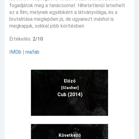
fogadjátok meg a tanácsomat. Hihetetlenül leterhelt
ez a film, melynek egyébként a látványvilága, és a
brutalitása meglepően jó, de ugyanezt máshol is
megkapjuk, sokkal jobb körítésben.
Értékelés:
2/10
IMDb
|
mafab
Előző
[Slasher]
Cub (2014)
Következő