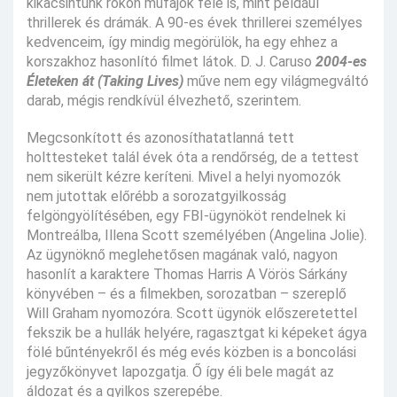
kikacsintunk rokon műfajok felé is, mint például
thrillerek és drámák. A 90-es évek thrillerei személyes
kedvenceim, így mindig megörülök, ha egy ehhez a
korszakhoz hasonlító filmet látok. D. J. Caruso
2004-es
Életeken át (Taking Lives)
műve nem egy világmegváltó
darab, mégis rendkívül élvezhető, szerintem.
Megcsonkított és azonosíthatatlanná tett
holttesteket talál évek óta a rendőrség, de a tettest
nem sikerült kézre keríteni. Mivel a helyi nyomozók
nem jutottak előrébb a sorozatgyilkosság
felgöngyölítésében, egy FBI-ügynököt rendelnek ki
Montreálba, Illena Scott személyében (Angelina Jolie).
Az ügynöknő meglehetősen magának való, nagyon
hasonlít a karaktere Thomas Harris A Vörös Sárkány
könyvében – és a filmekben, sorozatban – szereplő
Will Graham nyomozóra. Scott ügynök előszeretettel
fekszik be a hullák helyére, ragasztgat ki képeket ágya
fölé bűntényekről és még evés közben is a boncolási
jegyzőkönyvet lapozgatja. Ő így éli bele magát az
áldozat és a gyilkos szerepébe.