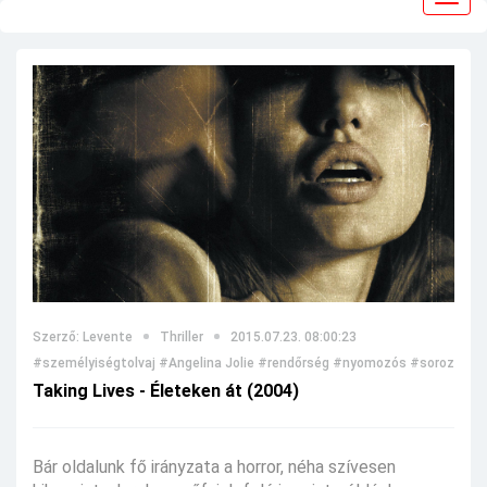
navig
Szerző: Levente
Thriller
2015.07.23. 08:00:23
#személyiségtolvaj
#Angelina Jolie
#rendőrség
#nyomozós
#sorozatgyi
Taking Lives - Életeken át (2004)
Bár oldalunk fő irányzata a horror, néha szívesen