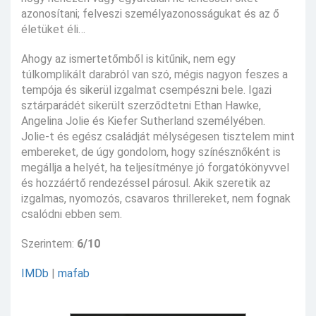
azonosítani; felveszi személyazonosságukat és az ő
életüket éli…
Ahogy az ismertetőmből is kitűnik, nem egy
túlkomplikált darabról van szó, mégis nagyon feszes a
tempója és sikerül izgalmat csempészni bele. Igazi
sztárparádét sikerült szerződtetni Ethan Hawke,
Angelina Jolie és Kiefer Sutherland személyében.
Jolie-t és egész családját mélységesen tisztelem mint
embereket, de úgy gondolom, hogy színésznőként is
megállja a helyét, ha teljesítménye jó forgatókönyvvel
és hozzáértő rendezéssel párosul. Akik szeretik az
izgalmas, nyomozós, csavaros thrillereket, nem fognak
csalódni ebben sem.
Szerintem:
6/10
IMDb
|
mafab