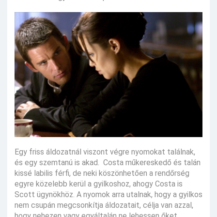
Egy friss áldozatnál viszont végre nyomokat találnak,
és egy szemtanú is akad. Costa műkereskedő és talán
kissé labilis férfi, de neki köszönhetően a rendőrség
egyre közelebb kerül a gyilkoshoz, ahogy Costa is
Scott ügynökhöz. A nyomok arra utalnak, hogy a gyilkos
nem csupán megcsonkítja áldozatait, célja van azzal,
hogy nehezen vagy egyáltalán ne lehessen őket