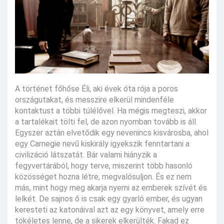
A történet főhőse Éli, aki évek óta rója a poros
országutakat, és messzire elkerül mindenféle
kontaktust a többi túlélővel. Ha mégis megteszi, akkor
a tartalékait tölti fel, de azon nyomban tovább is áll.
Egyszer aztán elvetődik egy nevenincs kisvárosba, ahol
egy Carnegie nevű kiskirály igyekszik fenntartani a
civilizáció látszatát. Bár valami hiányzik a
fegyvertárából, hogy terve, miszerint több hasonló
közösséget hozna létre, megvalósuljon. És ez nem
más, mint hogy meg akarja nyerni az emberek szívét és
lelkét. De sajnos ő is csak egy gyarló ember, és ugyan
keresteti az katonáival azt az egy könyvet, amely erre
tökéletes lenne, de a sikerek elkerülték. Fakad ez