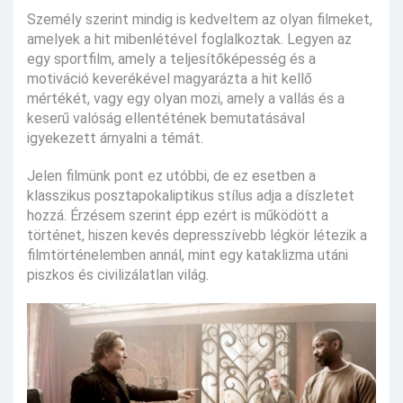
Személy szerint mindig is kedveltem az olyan filmeket,
amelyek a hit mibenlétével foglalkoztak. Legyen az
egy sportfilm, amely a teljesítőképesség és a
motiváció keverékével magyarázta a hit kellő
mértékét, vagy egy olyan mozi, amely a vallás és a
keserű valóság ellentétének bemutatásával
igyekezett árnyalni a témát.
Jelen filmünk pont ez utóbbi, de ez esetben a
klasszikus posztapokaliptikus stílus adja a díszletet
hozzá. Érzésem szerint épp ezért is működött a
történet, hiszen kevés depresszívebb légkör létezik a
filmtörténelemben annál, mint egy kataklizma utáni
piszkos és civilizálatlan világ.