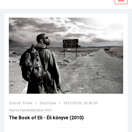
navig
Szerző: Steve
Disztópia
2015.03.06. 20:45:30
#posztapokaliptikus
#hit
The Book of Eli - Éli könyve (2010)