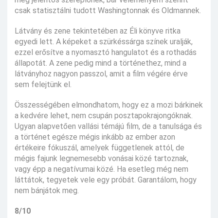
csak statisztálni tudott Washingtonnak és Oldmannek.
Látvány és zene tekintetében az Éli könyve ritka
egyedi lett. A képeket a szürkéssárga színek uralják,
ezzel erősítve a nyomasztó hangulatot és a rothadás
állapotát. A zene pedig mind a történethez, mind a
látványhoz nagyon passzol, amit a film végére érve
sem felejtünk el.
Összességében elmondhatom, hogy ez a mozi bárkinek
a kedvére lehet, nem csupán posztapokrajongóknak.
Ugyan alapvetően vallási témájú film, de a tanulsága és
a történet egésze mégis inkább az ember azon
értékeire fókuszál, amelyek függetlenek attól, de
mégis fajunk legnemesebb vonásai közé tartoznak,
vagy épp a negatívumai közé. Ha esetleg még nem
láttátok, tegyetek vele egy próbát. Garantálom, hogy
nem bánjátok meg.
8/10