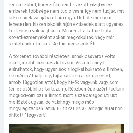
részint abból, hogy a filmben felvázolt világban az
emberek többsége nem tud olvasni, így nem tudják, mit
is keresnek valójában. Fura egy ötlet, de mégsem
lehetetlen, hiszen iskolák híján évtizedek alatt ugyanez
történne a valóságban is. Másrészt a katasztrófa
következményeként sokan megvakultak, vagy már
születésük óta azok. Aztán megjelenik Éli...
A történet további részleteit, annak csavaros volta
miatt, inkább nem részletezem. Viszont annyit
elárulhatok, hogy ugyan sok a logikai buktató a filmben,
de mégis áthatja egyfajta katarzis a befejezését,
amely független attól, hogy hívők vagyunk vagy sem
(én ez utóbbihoz tartozom). Részben épp azért tudtam
megkedvelni ezt a filmet, mert a szájbarágós stílust
mellőzték ugyan, de valahogy mégis más
megvilágításban látjuk Éli titkát és a Carnegie által hőn
áhított "fegyvert".