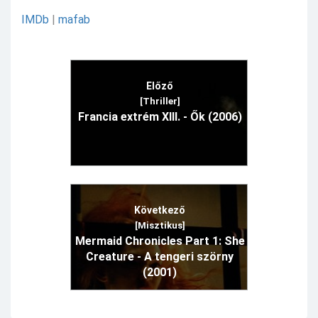
IMDb
|
mafab
Előző
[Thriller]
Francia extrém XIII. - Ők (2006)
Következő
[Misztikus]
Mermaid Chronicles Part 1: She
Creature - A tengeri szörny
(2001)