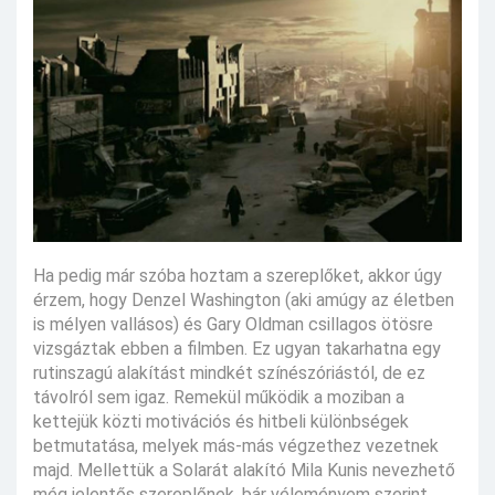
Ha pedig már szóba hoztam a szereplőket, akkor úgy
érzem, hogy Denzel Washington (aki amúgy az életben
is mélyen vallásos) és Gary Oldman csillagos ötösre
vizsgáztak ebben a filmben. Ez ugyan takarhatna egy
rutinszagú alakítást mindkét színészóriástól, de ez
távolról sem igaz. Remekül működik a moziban a
kettejük közti motivációs és hitbeli különbségek
betmutatása, melyek más-más végzethez vezetnek
majd. Mellettük a Solarát alakító Mila Kunis nevezhető
még jelentős szereplőnek, bár véleményem szerint