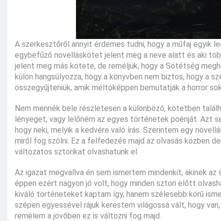
A szerkesztőről annyit érdemes tudni, hogy a műfaj egyik leg
egybefűző novelláskötet jelent meg a neve alatt és aki töb
jelent meg más kötete, de reméljük, hogy a Sötétség megho
külön hangsúlyozza, hogy a könyvben nem biztos, hogy a sze
összegyűjteniük, amik méltóképpen bemutatják a horror so
Nem mennék bele részletesen a különböző, kötetben találh
lényeget, vagy lelőném az egyes történetek poénját. Azt se
hogy neki, melyik a kedvére való írás. Szerintem egy novell
miről fog szólni. Ez a felfedezés majd az olvasás közben de
változatos sztorikat olvashatunk el.
Az igazat megvallva én sem ismertem mindenkit, akinek az í
éppen ezért nagyon jó volt, hogy minden sztori előtt olvash
kiváló történeteket kaptam így, hanem szélesebb körű isme
szépen egyessével rájuk kerestem világossá vált, hogy van, 
remélem a jövőben ez is változni fog majd.