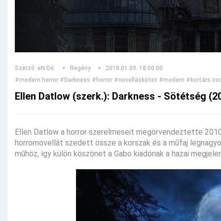
Szerző: eN.Dé.
Regény
2018.01.09. 18:00:00
#modern horror
#Darkness
#horror
#novelláskötet
#modern
#kortárs ir
Ellen Datlow (szerk.): Darkness - Sötétség (2
Ellen Datlow a horror szerelmeseit megörvendeztette 201
horrornovellát szedett össze a korszak és a műfaj legnagy
műhöz, így külön köszönet a Gabo kiadónak a hazai megjele