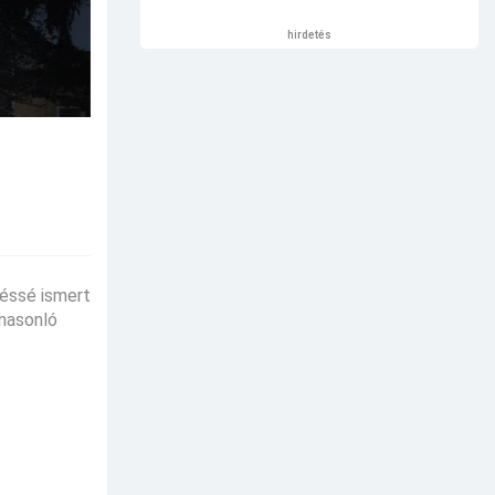
hirdetés
éssé ismert
 hasonló