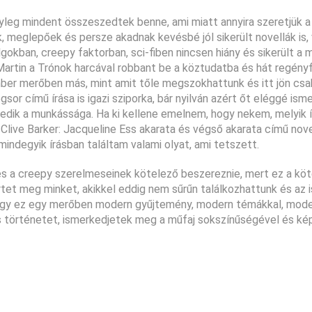
leg mindent összeszedtek benne, ami miatt annyira szeretjük a 
, meglepőek és persze akadnak kevésbé jól sikerült novellák is,
okban, creepy faktorban, sci-fiben nincsen hiány és sikerült a 
 Martin a Trónok harcával robbant be a köztudatba és hát regén
r merőben más, mint amit tőle megszokhattunk és itt jön csak 
sor című írása is igazi sziporka, bár nyilván azért őt eléggé ism
edik a munkássága. Ha ki kellene emelnem, hogy nekem, melyik í
Clive Barker: Jacqueline Ess akarata és végső akarata című nove
indegyik írásban találtam valami olyat, ami tetszett.
és a creepy szerelmeseinek kötelező beszereznie, mert ez a köt
ertet meg minket, akikkel eddig nem sűrűn találkozhattunk és az
, hogy ez egy merőben modern gyűjtemény, modern témákkal, mod
örténetet, ismerkedjetek meg a műfaj sokszínűségével és képv