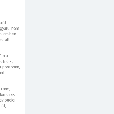
aját
agyarul nem
a, amiben
került
ném a
etné ki,
et pontosan,
ant
ottam,
. Nemcsak
gy pedig
sát,