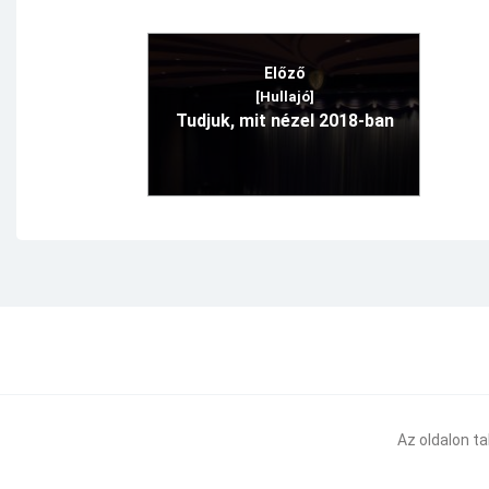
Előző
[Hullajó]
Tudjuk, mit nézel 2018-ban
Az oldalon t