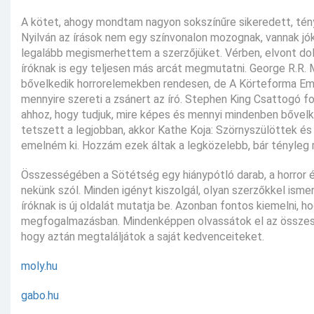
A kötet, ahogy mondtam nagyon sokszínűre sikeredett, tény
Nyilván az írások nem egy színvonalon mozognak, vannak jók
legalább megismerhettem a szerzőjüket. Vérben, elvont dolg
íróknak is egy teljesen más arcát megmutatni. George R.R.
bővelkedik horrorelemekben rendesen, de A Körteforma Embe
mennyire szereti a zsánert az író. Stephen King Csattogó fog
ahhoz, hogy tudjuk, mire képes és mennyi mindenben bővelk
tetszett a legjobban, akkor Kathe Koja: Szörnyszülöttek és 
emelném ki. Hozzám ezek áltak a legközelebb, bár tényleg m
Összességében a Sötétség egy hiánypótló darab, a horror 
nekünk szól. Minden igényt kiszolgál, olyan szerzőkkel ism
íróknak is új oldalát mutatja be. Azonban fontos kiemelni
megfogalmazásban. Mindenképpen olvassátok el az összes t
hogy aztán megtaláljátok a saját kedvenceiteket.
moly.hu
gabo.hu