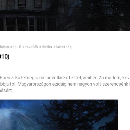
odalom
#sci-fi
#novellák
#thriller
#Sötétség
010)
0-ben a Sötétség című novelláskötettel, amiben 25 modern, kev
obbjaitól. Magyarországon ezidáig nem nagyon volt szerencsénk
nésért.