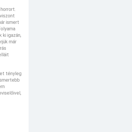
horrort.
 viszont
már ismert
yfolyama
ki igazán,
erjük már
rás
lláit
et tényleg
 ismertebb
ern
iselőivel,