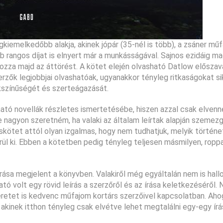
kiemelkedőbb alakja, akinek jópár (35-nél is több), a zsáner műf
b rangos díjat is elnyert már a munkásságával. Sajnos ezidáig m
zza majd az áttörést. A kötet elején olvasható Datlow előszav
rzők legjobbjai olvashatóak, ugyanakkor tényleg ritkaságokat si
kszínűségét és szerteágazását.
ató novellák részletes ismertetésébe, hiszen azzal csak elven
 nagyon szeretném, ha valaki az általam leírtak alapján szemezg
áskötet attól olyan izgalmas, hogy nem tudhatjuk, melyik történ
rül ki. Ebben a kötetben pedig tényleg teljesen másmilyen, ropp
rása megjelent a könyvben. Valakiről még egyáltalán nem is hall
ató volt egy rövid leírás a szerzőről és az írása keletkezéséről
retet is kedvenc műfajom kortárs szerzőivel kapcsolatban. Aho
akinek itthon tényleg csak elvétve lehet megtalálni egy-egy írá