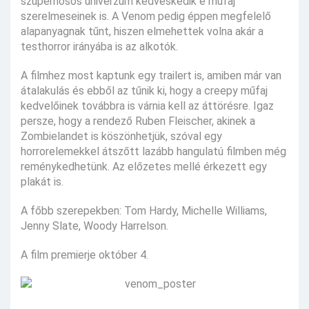
szuperhősös univerzum kedveskedik e műfaj
szerelmeseinek is. A Venom pedig éppen megfelelő
alapanyagnak tűnt, hiszen elmehettek volna akár a
testhorror irányába is az alkotók.
A filmhez most kaptunk egy trailert is, amiben már van
átalakulás és ebből az tűnik ki, hogy a creepy műfaj
kedvelőinek továbbra is várnia kell az áttörésre. Igaz
persze, hogy a rendező Ruben Fleischer, akinek a
Zombielandet is köszönhetjük, szóval egy
horrorelemekkel átszőtt lazább hangulatú filmben még
reménykedhetünk. Az előzetes mellé érkezett egy
plakát is.
A főbb szerepekben: Tom Hardy, Michelle Williams,
Jenny Slate, Woody Harrelson.
A film premierje október 4.