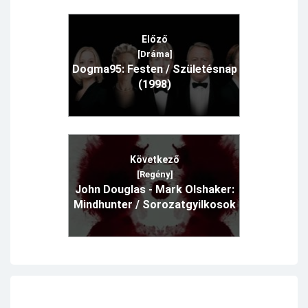
Előző
[Dráma]
Dogma95: Festen / Születésnap
(1998)
Következő
[Regény]
John Douglas - Mark Olshaker:
Mindhunter / Sorozatgyilkosok