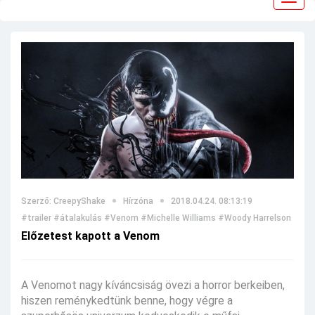
navig
Szerző: CreepyShake
Hírzóna
2018.04.24. 08:13:19
#trailer
#átalakulás
#Venom
#Michelle Williams
#Woody Harrelson
#sci-
Előzetest kapott a Venom
A Venomot nagy kíváncsiság övezi a horror berkeiben,
hiszen reménykedtünk benne, hogy végre a