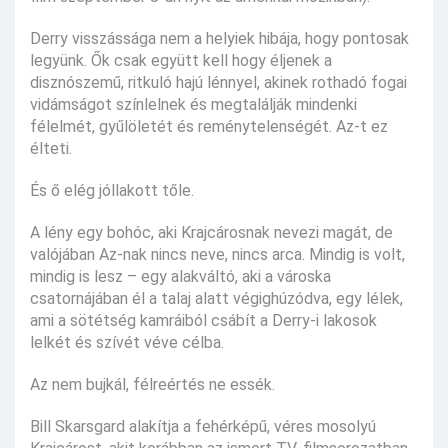
Derry visszássága nem a helyiek hibája, hogy pontosak
legyünk. Ők csak együtt kell hogy éljenek a
disznószemű, ritkuló hajú lénnyel, akinek rothadó fogai
vidámságot színlelnek és megtalálják mindenki
félelmét, gyűlöletét és reménytelenségét. Az-t ez
élteti.
És ő elég jóllakott tőle.
A lény egy bohóc, aki Krajcárosnak nevezi magát, de
valójában Az-nak nincs neve, nincs arca. Mindig is volt,
mindig is lesz – egy alakváltó, aki a városka
csatornájában él a talaj alatt végighúzódva, egy lélek,
ami a sötétség kamráiból csábít a Derry-i lakosok
lelkét és szívét véve célba.
Az nem bujkál, félreértés ne essék.
Bill Skarsgard alakítja a fehérképű, véres mosolyú