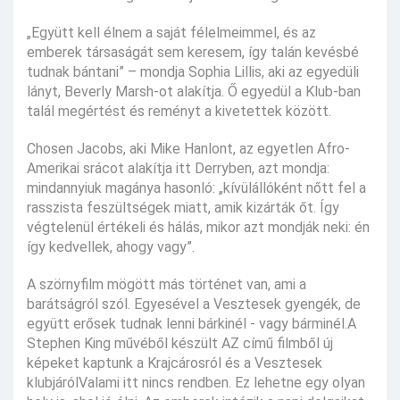
„Együtt kell élnem a saját félelmeimmel, és az
emberek társaságát sem keresem, így talán kevésbé
tudnak bántani” – mondja Sophia Lillis, aki az egyedüli
lányt, Beverly Marsh-ot alakítja. Ő egyedül a Klub-ban
talál megértést és reményt a kivetettek között.
Chosen Jacobs, aki Mike Hanlont, az egyetlen Afro-
Amerikai srácot alakítja itt Derryben, azt mondja:
mindannyiuk magánya hasonló: „kívülállóként nőtt fel a
rasszista feszültségek miatt, amik kizárták őt. Így
végtelenül értékeli és hálás, mikor azt mondják neki: én
így kedvellek, ahogy vagy”.
A szörnyfilm mögött más történet van, ami a
barátságról szól. Egyesével a Vesztesek gyengék, de
együtt erősek tudnak lenni bárkinél - vagy bárminél.A
Stephen King művéből készült AZ című filmből új
képeket kaptunk a Krajcárosról és a Vesztesek
klubjárólValami itt nincs rendben. Ez lehetne egy olyan