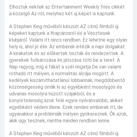
Elhoztuk nektek az Entertainment Weekly friss cikkét
a közelgő Az-ról, melyhez két új képet is kaptunk.
A Stephen King művéből készült AZ című filmből új
képeket kaptunk a Krajcárosról és a Vesztesek
klubjáról. Valami itt nincs rendben. Ez lehetne egy olyan
hely is, ahol jó élni. Az emberek intézik a napi dolgaikat.
A kirakatok és az előkertek tiszták és rendezettek. A
gyerekek futkározása és játszása tölti be a teret. A
Nap ragyog, míg a fákat a szél ringatja.De van valami
rothadó itt mélyen, a normalitás álcája mögött. A
kedélyek kiszámíthatatlanul lobbannak, megdöbbentő
közönségesség ömlik ki az egyébként mosolygós és
udvarias mosolyra húzott szájakból, és a
könyörtelenség azok felé egyre nyilvánvalóbb, akiket
egyébként védeni illene. Ezek rendes emberek itt, de
ugyanakkor a problémáik mélyen gyökereznek. Ők azok,
akik úgy tesznek, mintha minden rendben lenne.
A Stephen King művéből készült AZ című filmből új