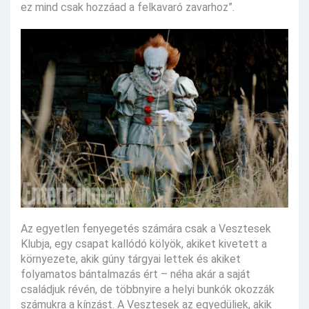
ez mind csak hozzáad a felkavaró zavarhoz”.
Az egyetlen fenyegetés számára csak a Vesztesek
Klubja, egy csapat kallódó kölyök, akiket kivetett a
környezete, akik gúny tárgyai lettek és akiket
folyamatos bántalmazás ért – néha akár a saját
családjuk révén, de többnyire a helyi bunkók okozzák
számukra a kínzást. A Vesztesek az egyedüliek, akik