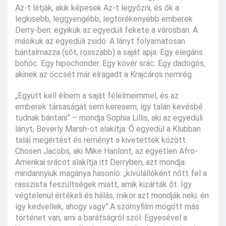
Az-t látják, akik képesek Az-t legyőzni, és ők a
legkisebb, leggyengébb, legtörékenyebb emberek
Derry-ben: egyikük az egyedüli fekete a városban. A
másikuk az egyedüli zsidó. A lányt folyamatosan
bántalmazza (sőt, rosszabb) a saját apja. Egy elegáns
bohóc. Egy hipochonder. Egy kövér srác. Egy dadogós,
akinek az öccsét már elragadt a Krajcáros nemrég.
„Együtt kell élnem a saját félelmeimmel, és az
emberek társaságát sem keresem, így talán kevésbé
tudnak bántani” – mondja Sophia Lillis, aki az egyedüli
lányt, Beverly Marsh-ot alakítja. Ő egyedül a Klubban
talál megértést és reményt a kivetettek között.
Chosen Jacobs, aki Mike Hanlont, az egyetlen Afro-
Amerikai srácot alakítja itt Derryben, azt mondja:
mindannyiuk magánya hasonló: „kívülállóként nőtt fel a
rasszista feszültségek miatt, amik kizárták őt. Így
végtelenül értékeli és hálás, mikor azt mondják neki: én
így kedvellek, ahogy vagy”.A szörnyfilm mögött más
történet van, ami a barátságról szól. Egyesével a