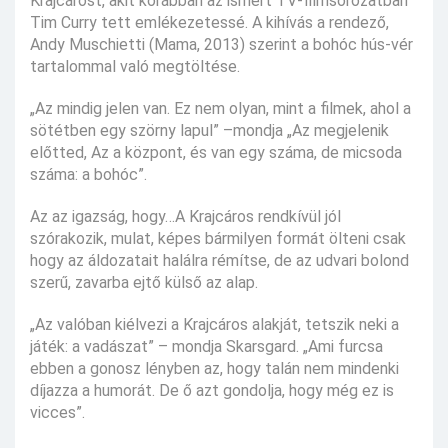
Krajcárost, akit korábban az ismert TV-filmsorozatban
Tim Curry tett emlékezetessé. A kihívás a rendező,
Andy Muschietti (Mama, 2013) szerint a bohóc hús-vér
tartalommal való megtöltése.
„Az mindig jelen van. Ez nem olyan, mint a filmek, ahol a
sötétben egy szörny lapul” –mondja „Az megjelenik
előtted, Az a központ, és van egy száma, de micsoda
száma: a bohóc”.
Az az igazság, hogy…A Krajcáros rendkívül jól
szórakozik, mulat, képes bármilyen formát ölteni csak
hogy az áldozatait halálra rémítse, de az udvari bolond
szerű, zavarba ejtő külső az alap.
„Az valóban kiélvezi a Krajcáros alakját, tetszik neki a
játék: a vadászat” – mondja Skarsgard. „Ami furcsa
ebben a gonosz lényben az, hogy talán nem mindenki
díjazza a humorát. De ő azt gondolja, hogy még ez is
vicces”.