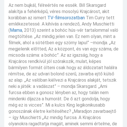
Az nem bujkál, félreértés ne essék. Bill Skarsgard
alakítja a fehérképű, véres mosolyú Krajcárost, akit
korábban az ismert
TV-filmsorozatban
Tim Curry tett
emlékezetessé. A kihívás a rendező, Andy Muschietti
(
Mama
, 2013) szerint a bohóc hús-vér tartalommal való
megtöltése. „Az mindig jelen van. Ez nem olyan, mint a
filmek, ahol a sötétben egy szörny lapul” –mondja. „Az
megjelenik előtted, Az a központ, és van egy száma, de
micsoda száma: a bohóc”. Az az igazság, hogy a
Krajcáros rendkívül jól szórakozik, mulat, képes
bármilyen formát ölteni csak hogy az áldozatait halálra
rémítse, de az udvari bolond szerű, zavarba ejtő külső
az alap. „Az valóban kiélvezi a Krajcáros alakját, tetszik
neki a játék: a vadászat” – mondja Skarsgard. „Ami
furcsa ebben a gonosz lényben az, hogy talán nem
mindenki díjazza a humorát. De ő azt gondolja, hogy
még ez is vicces”. Mi a kulcs King legikonikusabb
gonoszának életre keltéséhez? „Maradjon zavarbaejtő
– így Muschietti „Az mindig furcsa. A Krajcáros
olyanokra ragadtatja magát, aminek semmi értelme, de