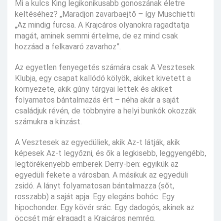
Mi a kulcs King legikonikusabb gonoszának életre
keltéséhez? „Maradjon zavarbaejtő – így Muschietti
„Az mindig furcsa. A Krajcáros olyanokra ragadtatja
magát, aminek semmi értelme, de ez mind csak
hozzáad a felkavaró zavarhoz”.
Az egyetlen fenyegetés számára csak A Vesztesek
Klubja, egy csapat kallódó kölyök, akiket kivetett a
környezete, akik gúny tárgyai lettek és akiket
folyamatos bántalmazás ért – néha akár a saját
családjuk révén, de többnyire a helyi bunkók okozzák
számukra a kínzást.
A Vesztesek az egyedüliek, akik Az-t látják, akik
képesek Az-t legyőzni, és ők a legkisebb, leggyengébb,
legtörékenyebb emberek Derry-ben: egyikük az
egyedüli fekete a városban. A másikuk az egyedüli
zsidó. A lányt folyamatosan bántalmazza (sőt,
rosszabb) a saját apja. Egy elegáns bohóc. Egy
hipochonder. Egy kövér srác. Egy dadogós, akinek az
öccsét már elragadt a Krajcáros nemrég.