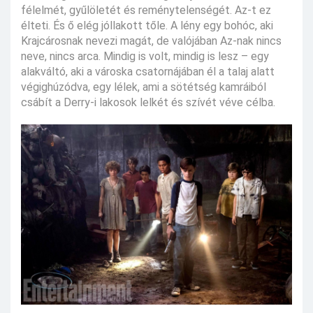
félelmét, gyűlöletét és reménytelenségét. Az-t ez
élteti. És ő elég jóllakott tőle. A lény egy bohóc, aki
Krajcárosnak nevezi magát, de valójában Az-nak nincs
neve, nincs arca. Mindig is volt, mindig is lesz – egy
alakváltó, aki a városka csatornájában él a talaj alatt
végighúzódva, egy lélek, ami a sötétség kamráiból
csábít a Derry-i lakosok lelkét és szívét véve célba.