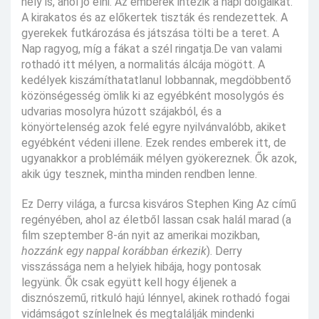
hely is, ahol jó élni. Az emberek intézik a napi dolgaikat.
A kirakatos és az előkertek tiszták és rendezettek. A
gyerekek futkározása és játszása tölti be a teret. A
Nap ragyog, míg a fákat a szél ringatja.De van valami
rothadó itt mélyen, a normalitás álcája mögött. A
kedélyek kiszámíthatatlanul lobbannak, megdöbbentő
közönségesség ömlik ki az egyébként mosolygós és
udvarias mosolyra húzott szájakból, és a
könyörtelenség azok felé egyre nyilvánvalóbb, akiket
egyébként védeni illene. Ezek rendes emberek itt, de
ugyanakkor a problémáik mélyen gyökereznek. Ők azok,
akik úgy tesznek, mintha minden rendben lenne.
Ez Derry világa, a furcsa kisváros Stephen King Az című
regényében, ahol az életből lassan csak halál marad (a
film szeptember 8-án nyit az amerikai mozikban,
hozzánk egy nappal korábban érkezik
). Derry
visszássága nem a helyiek hibája, hogy pontosak
legyünk. Ők csak együtt kell hogy éljenek a
disznószemű, ritkuló hajú lénnyel, akinek rothadó fogai
vidámságot színlelnek és megtalálják mindenki