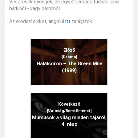
Vesztesek gyengék, de együtt erősek tudnak lenni
bárkinél - vagy bárminél.
Az eredeti cikket, angolul
itt
találjátok.
Előző
[Dráma]
Halálsoron – The Green Mile
(1999)
Következő
[Valóság/Rémtörténet]
Mumusok a világ minden tájáról,
4. rész