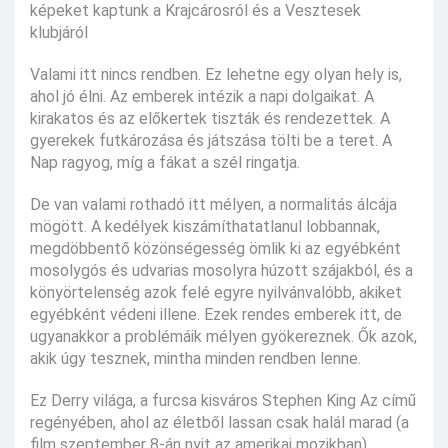
képeket kaptunk a Krajcárosról és a Vesztesek
klubjáról
Valami itt nincs rendben. Ez lehetne egy olyan hely is,
ahol jó élni. Az emberek intézik a napi dolgaikat. A
kirakatos és az előkertek tiszták és rendezettek. A
gyerekek futkározása és játszása tölti be a teret. A
Nap ragyog, míg a fákat a szél ringatja.
De van valami rothadó itt mélyen, a normalitás álcája
mögött. A kedélyek kiszámíthatatlanul lobbannak,
megdöbbentő közönségesség ömlik ki az egyébként
mosolygós és udvarias mosolyra húzott szájakból, és a
könyörtelenség azok felé egyre nyilvánvalóbb, akiket
egyébként védeni illene. Ezek rendes emberek itt, de
ugyanakkor a problémáik mélyen gyökereznek. Ők azok,
akik úgy tesznek, mintha minden rendben lenne.
Ez Derry világa, a furcsa kisváros Stephen King Az című
regényében, ahol az életből lassan csak halál marad (a
film szeptember 8-án nyit az amerikai mozikban).