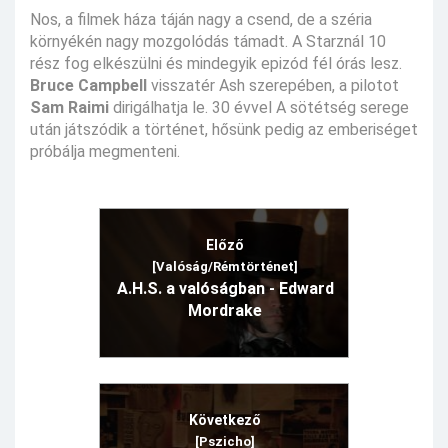
Nos, a filmek háza táján nagy a csend, de a széria
környékén nagy mozgolódás támadt. A Starznál 10
rész fog elkészülni és mindegyik epizód fél órás lesz.
Bruce Campbell
visszatér Ash szerepében, a pilotot
Sam Raimi
dirigálhatja le. 30 évvel A sötétség serege
után játszódik a történet, hősünk pedig az emberiséget
próbálja megmenteni.
Előző
[Valóság/Rémtörténet]
A.H.S. a valóságban - Edward
Mordrake
Következő
[Pszicho]