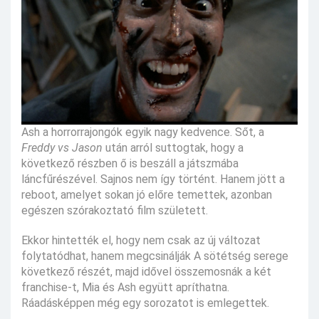
Ash a horrorrajongók egyik nagy kedvence. Sőt, a
Freddy vs Jason
után arról suttogtak, hogy a
következő részben ő is beszáll a játszmába
láncfűrészével. Sajnos nem így történt. Hanem jött a
reboot, amelyet sokan jó előre temettek, azonban
egészen szórakoztató film született.
Ekkor hintették el, hogy nem csak az új változat
folytatódhat, hanem megcsinálják A sötétség serege
következő részét, majd idővel összemosnák a két
franchise-t, Mia és Ash együtt apríthatna.
Ráadásképpen még egy sorozatot is emlegettek.