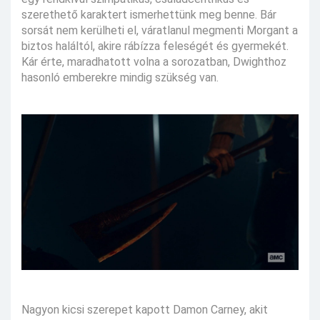
szerethető karaktert ismerhettünk meg benne. Bár
sorsát nem kerülheti el, váratlanul megmenti Morgant a
biztos haláltól, akire rábízza feleségét és gyermekét.
Kár érte, maradhatott volna a sorozatban, Dwighthoz
hasonló emberekre mindig szükség van.
Nagyon kicsi szerepet kapott Damon Carney, akit