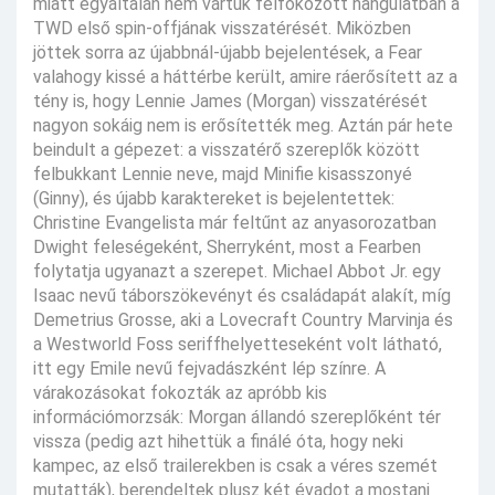
miatt egyáltalán nem vártuk felfokozott hangulatban a
TWD első spin-offjának visszatérését. Miközben
jöttek sorra az újabbnál-újabb bejelentések, a Fear
valahogy kissé a háttérbe került, amire ráerősített az a
tény is, hogy Lennie James (Morgan) visszatérését
nagyon sokáig nem is erősítették meg. Aztán pár hete
beindult a gépezet: a visszatérő szereplők között
felbukkant Lennie neve, majd Minifie kisasszonyé
(Ginny), és újabb karaktereket is bejelentettek:
Christine Evangelista már feltűnt az anyasorozatban
Dwight feleségeként, Sherryként, most a Fearben
folytatja ugyanazt a szerepet. Michael Abbot Jr. egy
Isaac nevű táborszökevényt és családapát alakít, míg
Demetrius Grosse, aki a Lovecraft Country Marvinja és
a Westworld Foss seriffhelyetteseként volt látható,
itt egy Emile nevű fejvadászként lép színre. A
várakozásokat fokozták az apróbb kis
információmorzsák: Morgan állandó szereplőként tér
vissza (pedig azt hihettük a finálé óta, hogy neki
kampec, az első trailerekben is csak a véres szemét
mutatták), berendeltek plusz két évadot a mostani