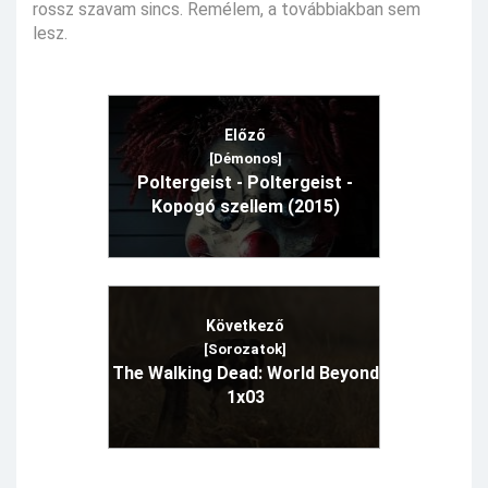
rossz szavam sincs. Remélem, a továbbiakban sem
lesz.
Előző
[Démonos]
Poltergeist - Poltergeist -
Kopogó szellem (2015)
Következő
[Sorozatok]
The Walking Dead: World Beyond
1x03