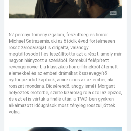
52 percnyi tömény izgalom, feszültség és horror.
Michael Satrazemis, aki az ötödik évad förtelmesen
rossz záródarabját is dirigálta, valahogy
megtáltosodott és leszállította azt a részt, amely már
nagyon hiányzott a szériából. Remekül felépített
revengemovie-t, a klasszikus horrorfilmekből átemelt
elemekkel és az emberi drámákat összevegyítő
nyitóepizódot kaptunk, amire nincs az az ember, aki
rosszat mondana. Dicsérendő, ahogy ismét Morgant
helyezték előtérbe, szinte kizárólag róla szól az epizód,
és ezt el is vártuk a finálé után: a TWD-ben gyakran
alkalmazott időugrások most tényleg rosszul jöttek
volna.