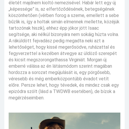
életét majdnem kioltó nemezisével. Habár lett egy új
„képessége” is, az elfertőződésének, betegségének
köszönhetően (vérben forog a szeme, emellett a sebe
bűzlik is, így a holtak simán elmennek mellette, közéjük
tartozónak hiszik), ehhez épp jókor jött Isaac
segítsége, aki nélkül bizonyára nem sokáig húzta volna.
A ráküldött fejvadász pedig megadta neki azt a
lehetőséget, hogy kissé megerősödve, ruházattal és
fegyverzettel a kezében átvegye az üldöző szerepét
és kicsit megszorongathassa Virginiát. Morgan új
emberré válása az én látásmódom szerint magában
hordozza a sorozat megújulását is, egy pörgősebb,
véresebb és még emberközpontúbb évadot vetít
előre. Persze lehet, hogy tévedek, és mindez csak egy
epizódra szólt (lásd a TWDWB esetében), de bízok a
megérzéseimben.