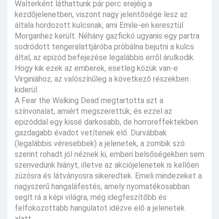
Walterként láthattunk pár perc erejéig a
kezdőjelenetben, viszont nagy jelentősége lesz az
általa hordozott kulcsnak, ami Emile-en keresztül
Morganhez került. Néhány gazfickó ugyanis egy partra
sodródott tengeralattjáróba próbálna bejutni a kulcs
által, az epizód befejezése legalábbis erről árulkodik.
Hogy kik ezek az emberek, esetleg közük van-e
Virginiához, az valószínűleg a következő részekben
kiderül.
A Fear the Walking Dead megtartotta azt a
színvonalat, amiért megszerettük, és ezzel az
epizóddal egy kissé darkosabb, de horroreffektekben
gazdagabb évadot vetítenek elő. Durvábbak
(legalábbis véresebbek) a jelenetek, a zombik szó
szerint rohadt jól néznek ki, emberi belsőségekben sem
szenvedünk hiányt, illetve az akciójelenetek is kellően
zúzósra és látványosra sikeredtek. Emeli mindezeket a
nagyszerű hangaláfestés, amely nyomatékosabban
segít rá a képi világra, még idegfeszítőbb és
felfokozottabb hangulatot idézve elő a jelenetek
alatt.