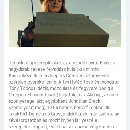
Térjünk rá új szereplőinkre: az epizódot nyitó Emile, a
nagydarab fekete fejvadász külalakra mintha
Kampókéznek és a Jeepers Creepers szörnyének
szerelemgyereke lenne. A testfelépítése és mondatai
Tony Toddot idézik, mozdulata és fegyvere pedig a
Creeperre hasonlítanak (tudjátok, ő az Aki bújt, aki nem
szörnyetege, akit egyébként Jonathan Breck
személyesít meg). Ezt a remek, horrorfilmekbe illő
karaktert Demetrius Grosse alakítja, aki már számtalan
tévésorozatban és mozifilmjben is ilyesféle
szerepeket kapott, és itt bár az epizód végét nem éli