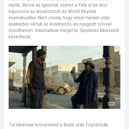
mellé, illetve az ígéretek szerint a Fear is be lesz
kapcsolva az anyasorozat és World Beyond
eseményeibe. Nem csoda, hogy ennyi minden után
epekedve vártuk az évadnyitót, és nyugodt szívvel
mondhatom: maximálisan megérte. Spoileres kibeszélő
következik.
Történetünk közvetlenül a finálé után folytatódik.