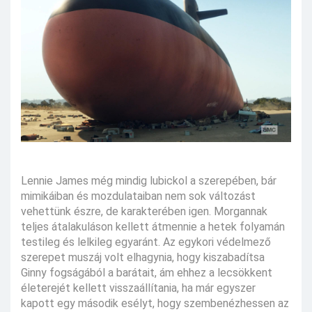
Lennie James még mindig lubickol a szerepében, bár
mimikáiban és mozdulataiban nem sok változást
vehettünk észre, de karakterében igen. Morgannak
teljes átalakuláson kellett átmennie a hetek folyamán
testileg és lelkileg egyaránt. Az egykori védelmező
szerepet muszáj volt elhagynia, hogy kiszabadítsa
Ginny fogságából a barátait, ám ehhez a lecsökkent
életerejét kellett visszaállítania, ha már egyszer
kapott egy második esélyt, hogy szembenézhessen az