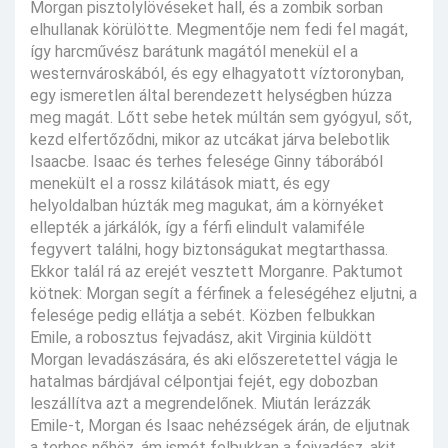
Morgan pisztolylövéseket hall, és a zombik sorban
elhullanak körülötte. Megmentője nem fedi fel magát,
így harcművész barátunk magától menekül el a
westernvároskából, és egy elhagyatott víztoronyban,
egy ismeretlen által berendezett helységben húzza
meg magát. Lőtt sebe hetek múltán sem gyógyul, sőt,
kezd elfertőződni, mikor az utcákat járva belebotlik
Isaacbe. Isaac és terhes felesége Ginny táborából
menekült el a rossz kilátások miatt, és egy
helyoldalban húzták meg magukat, ám a környéket
ellepték a járkálók, így a férfi elindult valamiféle
fegyvert találni, hogy biztonságukat megtarthassa.
Ekkor talál rá az erejét vesztett Morganre. Paktumot
kötnek: Morgan segít a férfinek a feleségéhez eljutni, a
felesége pedig ellátja a sebét. Közben felbukkan
Emile, a robosztus fejvadász, akit Virginia küldött
Morgan levadászására, és aki előszeretettel vágja le
hatalmas bárdjával célpontjai fejét, egy dobozban
leszállítva azt a megrendelőnek. Miután lerázzák
Emile-t, Morgan és Isaac nehézségek árán, de eljutnak
a terhes nőhöz, ám ismét felbukkan a fejvadász, akit