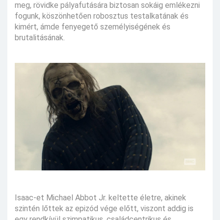
meg, rövidke pályafutására biztosan sokáig emlékezni
fogunk, köszönhetően robosztus testalkatának és
kimért, ámde fenyegető személyiségének és
brutalitásának.
Isaac-et Michael Abbot Jr. keltette életre, akinek
szintén lőttek az epizód vége előtt, viszont addig is
egy rendkívül szimpatikus, családcentrikus és