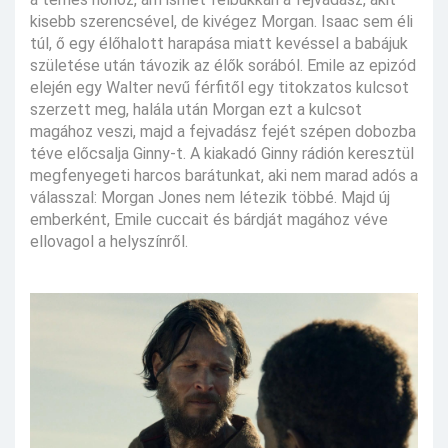
kisebb szerencsével, de kivégez Morgan. Isaac sem éli
túl, ő egy élőhalott harapása miatt kevéssel a babájuk
születése után távozik az élők sorából. Emile az epizód
elején egy Walter nevű férfitől egy titokzatos kulcsot
szerzett meg, halála után Morgan ezt a kulcsot
magához veszi, majd a fejvadász fejét szépen dobozba
téve előcsalja Ginny-t. A kiakadó Ginny rádión keresztül
megfenyegeti harcos barátunkat, aki nem marad adós a
válasszal: Morgan Jones nem létezik többé. Majd új
emberként, Emile cuccait és bárdját magához véve
ellovagol a helyszínről.