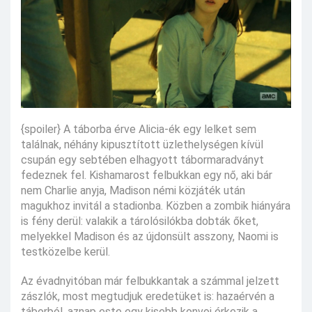
{spoiler} A táborba érve Alicia-ék egy lelket sem
találnak, néhány kipusztított üzlethelységen kívül
csupán egy sebtében elhagyott tábormaradványt
fedeznek fel. Kishamarost felbukkan egy nő, aki bár
nem Charlie anyja, Madison némi közjáték után
magukhoz invitál a stadionba. Közben a zombik hiányára
is fény derül: valakik a tárolósilókba dobták őket,
melyekkel Madison és az újdonsült asszony, Naomi is
testközelbe kerül.
Az évadnyitóban már felbukkantak a számmal jelzett
zászlók, most megtudjuk eredetüket is: hazaérvén a
táborból, aznap este egy kisebb konvoj érkezik a