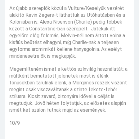
Az újabb szereplők közül a Vulture/Keselyűk vezérét
alakító Kevin Zegers-t láthattuk az Utóhatásban és a
Kolóniában is, Alexa Nisenson (Charlie) pedig többek
között a Constantine-ban szerepelt. Játékuk itt
egyelőre elég felemás, Melvin-nél nem ártott volna a
kisfiús beütést elhagyni, míg Charlie-nak a teljesen
egyforma arcmimikát kellene hanyagolnia. Az esélyt
mindenesetre ők is megkapják.
Megemlíteném ismét a kettős színvilág használatát: a
múltként bemutatott jelenetek most is élénk
tónusokban tárulnak elénk, a Morganes részek viszont
megint csak visszaváltanak a szinte fekete-fehér
stílusra. Kicsit zavaró, bizonyára idővel a célját is
megtudjuk. Jövő héten folytatjuk, az előzetes alapján
ismét két szálon futnak majd az események.
10/9