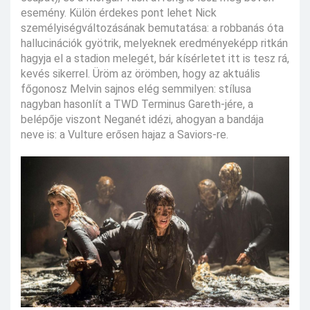
esemény. Külön érdekes pont lehet Nick
személyiségváltozásának bemutatása: a robbanás óta
hallucinációk gyötrik, melyeknek eredményeképp ritkán
hagyja el a stadion melegét, bár kísérletet itt is tesz rá,
kevés sikerrel. Üröm az örömben, hogy az aktuális
főgonosz Melvin sajnos elég semmilyen: stílusa
nagyban hasonlít a TWD Terminus Gareth-jére, a
belépője viszont Neganét idézi, ahogyan a bandája
neve is: a Vulture erősen hajaz a Saviors-re.