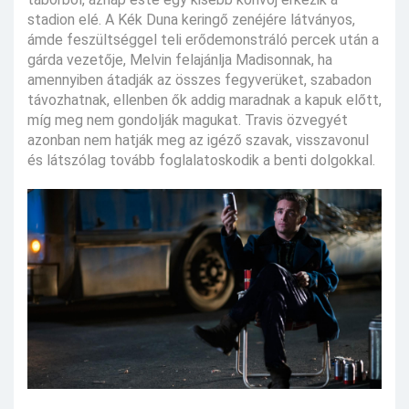
stadion elé. A Kék Duna keringő zenéjére látványos,
ámde feszültséggel teli erődemonstráló percek után a
gárda vezetője, Melvin felajánlja Madisonnak, ha
amennyiben átadják az összes fegyverüket, szabadon
távozhatnak, ellenben ők addig maradnak a kapuk előtt,
míg meg nem gondolják magukat. Travis özvegyét
azonban nem hatják meg az igéző szavak, visszavonul
és látszólag tovább foglalatoskodik a benti dolgokkal.