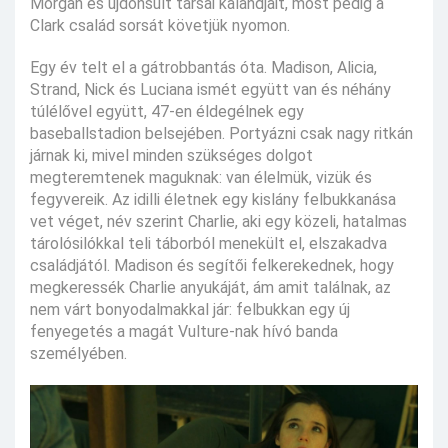
Morgan és újdonsült társai kalandjait, most pedig a
Clark család sorsát követjük nyomon.
Egy év telt el a gátrobbantás óta. Madison, Alicia,
Strand, Nick és Luciana ismét együtt van és néhány
túlélővel együtt, 47-en éldegélnek egy
baseballstadion belsejében. Portyázni csak nagy ritkán
járnak ki, mivel minden szükséges dolgot
megteremtenek maguknak: van élelmük, vizük és
fegyvereik. Az idilli életnek egy kislány felbukkanása
vet véget, név szerint Charlie, aki egy közeli, hatalmas
tárolósilókkal teli táborból menekült el, elszakadva
családjától. Madison és segítői felkerekednek, hogy
megkeressék Charlie anyukáját, ám amit találnak, az
nem várt bonyodalmakkal jár: felbukkan egy új
fenyegetés a magát Vulture-nak hívó banda
személyében.