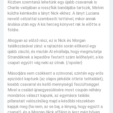
Közben szemtanúi lehetünk egy újabb csavarnak is:
Charlie valójában a rosszfiúk bandájába tartozik, Melvin
küldte kémkedni a lányt Nick-ékhez. A lányt Luciana
nevelő célzattal szembesíti tettével, mikor annak
árulása után egy A kis herceg könyvet rak le előtte a
földre.
Ahogyan az előző rész, ez is Nick és Morgan
találkozásával zárul: a rajtaütés során előkerül egy
újabb zászló, és miután Al elvállalja, hogy megmutatja
Strandéknek a lepedőre festett szám lelőhelyét, a kis
csapat együtt vág neki az útnak. {/spoiler}
Másodjára sem csökkent a színvonal, szintén egy erős
epizódot kaptunk (az olajos járkálók ötlete telitalálat),
kisebb csavarral és kellő mennyiségű feszültséggel.
Mivel a család újraegyesülésére most csupán néhány
mondatos választ kapunk, az egymásra találás
pillanatait valószínűleg majd a későbbi részekben
kapjuk meg (ha nem, az se baj, a lényeg, hogy együtt a
csapat), és a Morgan-Nick afférig is lesz még bőven