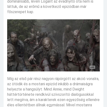
dominánsabb, lévén Logant az évadnyitó óta nem is
láttuk, de az erőmű a következő epizódban már
főszerepet kap.
Míg az első pár rész nagyon rápörgött az akció vonalra,
az ötödik és a mostani epizód inkább a drámaiságra
helyezte a hangsúlyt. Mind Annie, mind Dwight
háttértörténete rendkívül szívszorító dialógusokkal
lett megírva, ám a karakterek ezen egyezőség ellenére
éles ellentétben állnak egymással. Mivel mostanra