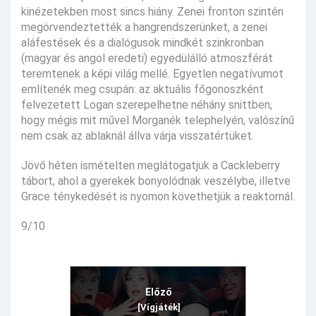
kinézetekben most sincs hiány. Zenei fronton szintén
megörvendeztették a hangrendszerünket, a zenei
aláfestések és a dialógusok mindkét szinkronban
(magyar és angol eredeti) egyedülálló atmoszférát
teremtenek a képi világ mellé. Egyetlen negatívumot
említenék meg csupán: az aktuális főgonoszként
felvezetett Logan szerepelhetne néhány snittben,
hogy mégis mit művel Morganék telephelyén, valószínű
nem csak az ablaknál állva várja visszatértüket.
Jövő héten ismételten meglátogatjuk a Cackleberry
tábort, ahol a gyerekek bonyolódnak veszélybe, illetve
Grace ténykedését is nyomon követhetjük a reaktornál.
9/10
Előző
[Vígjáték]