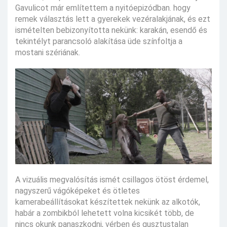
Gavulicot már említettem a nyitóepizódban. hogy
remek választás lett a gyerekek vezéralakjának, és ezt
ismételten bebizonyította nekünk: karakán, esendő és
tekintélyt parancsoló alakítása üde színfoltja a
mostani szériának.
A vizuális megvalósítás ismét csillagos ötöst érdemel,
nagyszerű vágóképeket és ötletes
kamerabeállításokat készítettek nekünk az alkotók,
habár a zombikból lehetett volna kicsikét több, de
nincs okunk panaszkodni, vérben és gusztustalan