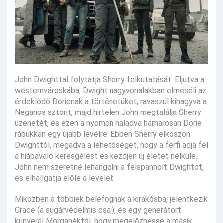
John Dwighttal folytatja Sherry felkutatását. Eljutva a
westernvároskába, Dwight nagyvonalakban elmeséli az
érdeklődő Dorienak a történetüket, ravaszul kihagyva a
Neganos sztorit, majd hirtelen John megtalálja Sherry
üzenetét, és ezen a nyomon haladva hamarosan Dorie
rábukkan egy újabb levélre. Ebben Sherry elköszön
Dwighttól, megadva a lehetőséget, hogy a férfi adja fel
a hiábavaló keresgélést és kezdjen új életet nélküle.
John nem szeretné lehangolni a felspannolt Dwightot,
és elhallgatja előle a levelet.
Miközben a többiek belefognak a kirakósba, jelentkezik
Grace (a sugárvédelmis csaj), és egy generátort
kunyerál Morganéktől, hogy megelőzhesse a másik