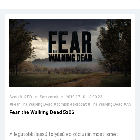
navig
Szerző: K-ED
Sorozatok
2019.07.10. 18:00:23
#Fear The Walking Dead
#zombik
#sorozat
#The Walking Dead
#AMC
#é
Fear the Walking Dead 5x06
A legutóbbi lassú folyású epizód után most ismét