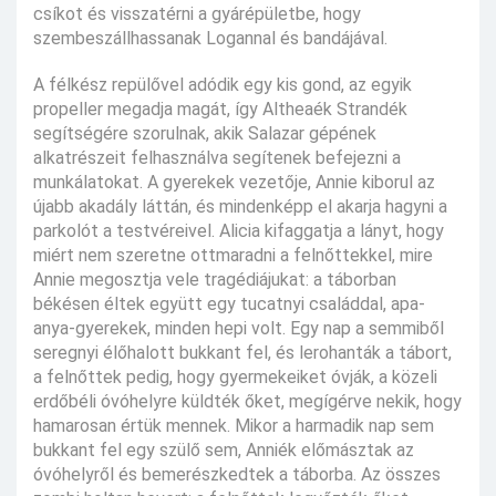
csíkot és visszatérni a gyárépületbe, hogy
szembeszállhassanak Logannal és bandájával.
A félkész repülővel adódik egy kis gond, az egyik
propeller megadja magát, így Altheaék Strandék
segítségére szorulnak, akik Salazar gépének
alkatrészeit felhasználva segítenek befejezni a
munkálatokat. A gyerekek vezetője, Annie kiborul az
újabb akadály láttán, és mindenképp el akarja hagyni a
parkolót a testvéreivel. Alicia kifaggatja a lányt, hogy
miért nem szeretne ottmaradni a felnőttekkel, mire
Annie megosztja vele tragédiájukat: a táborban
békésen éltek együtt egy tucatnyi családdal, apa-
anya-gyerekek, minden hepi volt. Egy nap a semmiből
seregnyi élőhalott bukkant fel, és lerohanták a tábort,
a felnőttek pedig, hogy gyermekeiket óvják, a közeli
erdőbéli óvóhelyre küldték őket, megígérve nekik, hogy
hamarosan értük mennek. Mikor a harmadik nap sem
bukkant fel egy szülő sem, Anniék előmásztak az
óvóhelyről és bemerészkedtek a táborba. Az összes