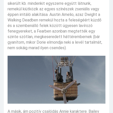
sikerült kb. mindenkit egyszerre együtt látnunk,
remekül kiütközik az egyes színészek zseniális vagy
éppen irritáló alakítása. Austin Amelio, azaz Dwight a
Walking Deadben remekül hozta a feleségéért küzdő
és a szembenálló felek között ügyesen lavírozó
fenegyereket, a Fearben azonban megtették egy
szinte szótlan, megkeseredett háttérembernek (bár
gyanítom, mikor Dorie elmondja neki a levél tartalmát,
nem sokáig marad ilyen csendes).
A másik, ám pozitív csalódás Annie karaktere. Bailey