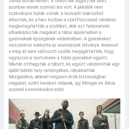
zombi holtan hevert: a felnőttek legyőzték őket,
azonban ennek szörnyű ára volt. A járkálók nem
szokványos hullák voltak: a leolvadt reaktorból
érkeztek, és a harc közben a szétfröccsenő vérükkel
megbetegítették a szülőket, akik ezt felismervén
elbarikádozták magukat a tábor épületeiben a
gyermekeik épségének védelmében. A gyerekeket
visszatérve sokkolta az események látványa. Annievel
a még át nem változott szülők megígértették, hogy
vigyázzon a testvéreire a többi gyerekkel együtt.
Miután otthagyták a tábort, és együtt vándoroltak egy
újabb békés hely reményében, rábukkantak
Morganékra, akiknél mégsem érzik biztonságban
magukat, ezért kereket oldanak, így Morgan és Alicia
azonnal a keresésükre indul.