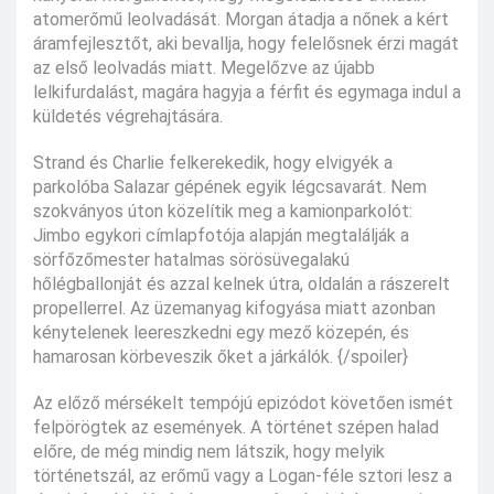
atomerőmű leolvadását. Morgan átadja a nőnek a kért
áramfejlesztőt, aki bevallja, hogy felelősnek érzi magát
az első leolvadás miatt. Megelőzve az újabb
lelkifurdalást, magára hagyja a férfit és egymaga indul a
küldetés végrehajtására.
Strand és Charlie felkerekedik, hogy elvigyék a
parkolóba Salazar gépének egyik légcsavarát. Nem
szokványos úton közelítik meg a kamionparkolót:
Jimbo egykori címlapfotója alapján megtalálják a
sörfőzőmester hatalmas sörösüvegalakú
hőlégballonját és azzal kelnek útra, oldalán a rászerelt
propellerrel. Az üzemanyag kifogyása miatt azonban
kénytelenek leereszkedni egy mező közepén, és
hamarosan körbeveszik őket a járkálók. {/spoiler}
Az előző mérsékelt tempójú epizódot követően ismét
felpörögtek az események. A történet szépen halad
előre, de még mindig nem látszik, hogy melyik
történetszál, az erőmű vagy a Logan-féle sztori lesz a