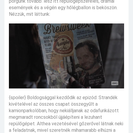
pörgünk tovább: lesz itt repülőgépszerelés, drámai
események és a végén egy hőlégballon is beköszön.
Nézzük, mit láttunk:
{spoiler} Boldogsággal kezdődik az epizód: Strandék
kivételével az összes csapat összegyűlt a
kamionparkolóban, hogy nekiálljanak az odafurikázott
megmaradt roncsokból újjáépíteni a lezuhant
repülőgépet. Althea vezetésével gőzerővel látnak neki
a feladatnak, mivel szeretnék mihamarabb elhúzni a