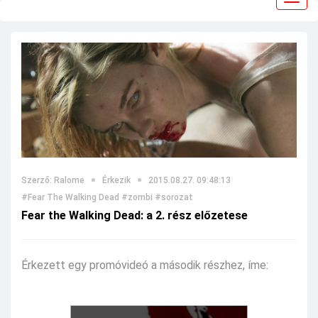
navig
Szerző: Ralome
Érkezik
2015.08.27. 09:48:13
#Fear The Walking Dead
#zombi
#sorozat
Fear the Walking Dead: a 2. rész előzetese
Érkezett egy promóvideó a második részhez, íme: