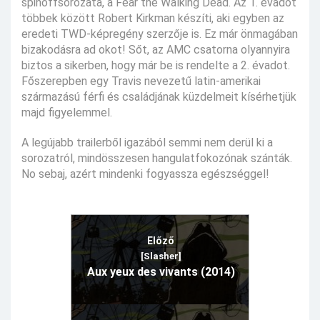
spinoffsorozata, a Fear the Walking Dead. Az 1. évadot
többek között Robert Kirkman készíti, aki egyben az
eredeti TWD-képregény szerzője is. Ez már önmagában
bizakodásra ad okot! Sőt, az AMC csatorna olyannyira
biztos a sikerben, hogy már be is rendelte a 2. évadot.
Főszerepben egy Travis nevezetű latin-amerikai
származású férfi és családjának küzdelmeit kísérhetjük
majd figyelemmel.
A legújabb trailerből igazából semmi nem derül ki a
sorozatról, mindösszesen hangulatfokozónak szánták.
No sebaj, azért mindenki fogyassza egészséggel!
Előző
[Slasher]
Aux yeux des vivants (2014)