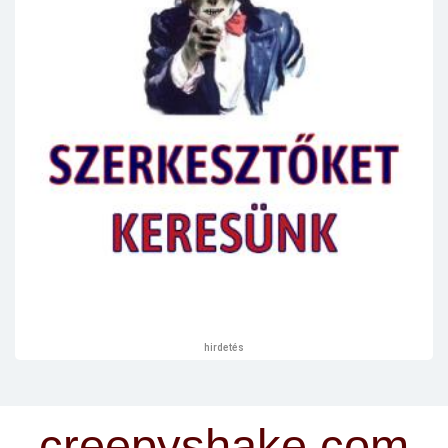
hirdetés
creepyshake.com