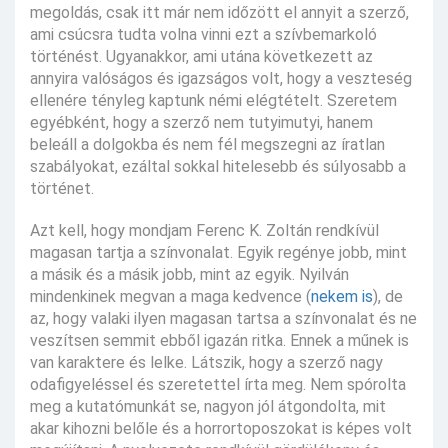
megoldás, csak itt már nem időzött el annyit a szerző,
ami csúcsra tudta volna vinni ezt a szívbemarkoló
történést. Ugyanakkor, ami utána következett az
annyira valóságos és igazságos volt, hogy a veszteség
ellenére tényleg kaptunk némi elégtételt. Szeretem
egyébként, hogy a szerző nem tutyimutyi, hanem
beleáll a dolgokba és nem fél megszegni az íratlan
szabályokat, ezáltal sokkal hitelesebb és súlyosabb a
történet.
Azt kell, hogy mondjam Ferenc K. Zoltán rendkívül
magasan tartja a színvonalat. Egyik regénye jobb, mint
a másik és a másik jobb, mint az egyik. Nyilván
mindenkinek megvan a maga kedvence (
nekem is
), de
az, hogy valaki ilyen magasan tartsa a színvonalat és ne
veszítsen semmit ebből igazán ritka. Ennek a műnek is
van karaktere és lelke. Látszik, hogy a szerző nagy
odafigyeléssel és szeretettel írta meg. Nem spórolta
meg a kutatómunkát se, nagyon jól átgondolta, mit
akar kihozni belőle és a horrortoposzokat is képes volt