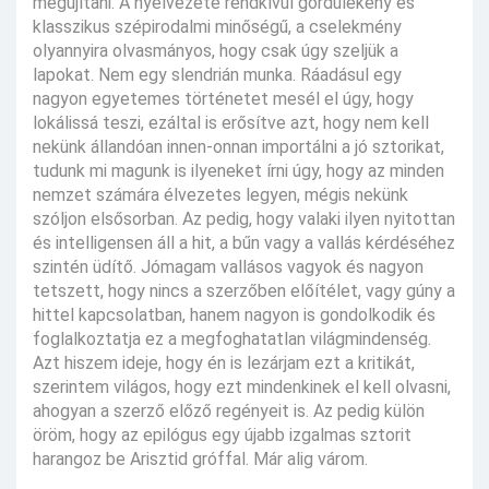
megújítani. A nyelvezete rendkívül gördülékeny és
klasszikus szépirodalmi minőségű, a cselekmény
olyannyira olvasmányos, hogy csak úgy szeljük a
lapokat. Nem egy slendrián munka. Ráadásul egy
nagyon egyetemes történetet mesél el úgy, hogy
lokálissá teszi, ezáltal is erősítve azt, hogy nem kell
nekünk állandóan innen-onnan importálni a jó sztorikat,
tudunk mi magunk is ilyeneket írni úgy, hogy az minden
nemzet számára élvezetes legyen, mégis nekünk
szóljon elsősorban. Az pedig, hogy valaki ilyen nyitottan
és intelligensen áll a hit, a bűn vagy a vallás kérdéséhez
szintén üdítő. Jómagam vallásos vagyok és nagyon
tetszett, hogy nincs a szerzőben előítélet, vagy gúny a
hittel kapcsolatban, hanem nagyon is gondolkodik és
foglalkoztatja ez a megfoghatatlan világmindenség.
Azt hiszem ideje, hogy én is lezárjam ezt a kritikát,
szerintem világos, hogy ezt mindenkinek el kell olvasni,
ahogyan a szerző előző regényeit is. Az pedig külön
öröm, hogy az epilógus egy újabb izgalmas sztorit
harangoz be Arisztid gróffal. Már alig várom.