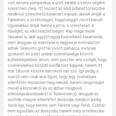
volt annyira szimpatikus a gróf, inkább a könyv végére
szerettem meg. Itt viszont az első pillanattól kezdve
rendkívül szerethető karaktert kapunk, akinek értjük a
fájdalmát, a sötétséggel, függőséggel vívott harcát.
Ugyanakkor látjuk benne a jót is, a szeretetet, a
hűséget, az elkötelezettséget. Kap maga mellé
társakat is, akik egytől-egyig kedvelhető karakterek,
mint ahogyan az ellenfelei is nagyon jó kontrasztot
adnak. Sinkovits gróffal vívott párharca, melynek
gyökerét én a két ember személyisége közötti
különbségekben látom, nem pusztán arra szolgál, hogy
személyekhez kötődő konfliktust kapjunk, hanem itt
már táborok közötti harcokról van szó. Így pedig a
szerző nem csak arra figyel, hogy egy személyes
ellentétet mutasson meg nekünk, hanem rengeteget
mesél a korszakról és az abban megbúvó
ellenségeskedésekről is. Különösen jó, ahogyan az
osztrák-magyar ellentétet ábrázolja, mindezt pedig
teszi úgy, hogy semmi sem fekete vagy fehér. Ezáltal
nem egyoldalú az ábrázolás, hanem mély értelmezési