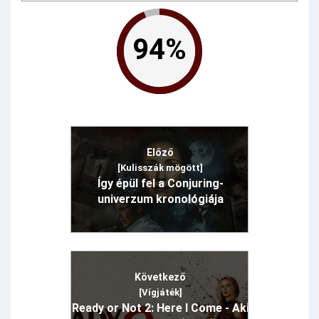
94%
Előző
[Kulisszák mögött]
Így épül fel a Conjuring-
univerzum kronológiája
Következő
[Vígjáték]
Ready or Not 2: Here I Come - Aki