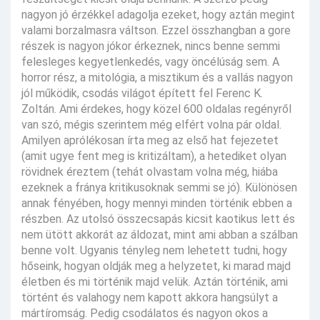
nagyon jó érzékkel adagolja ezeket, hogy aztán megint
valami borzalmasra váltson. Ezzel összhangban a gore
részek is nagyon jókor érkeznek, nincs benne semmi
felesleges kegyetlenkedés, vagy öncélúság sem. A
horror rész, a mitológia, a misztikum és a vallás nagyon
jól működik, csodás világot épített fel Ferenc K.
Zoltán. Ami érdekes, hogy közel 600 oldalas regényről
van szó, mégis szerintem még elfért volna pár oldal.
Amilyen aprólékosan írta meg az első hat fejezetet
(amit ugye fent meg is kritizáltam), a hetediket olyan
rövidnek éreztem (tehát olvastam volna még, hiába
ezeknek a fránya kritikusoknak semmi se jó). Különösen
annak fényében, hogy mennyi minden történik ebben a
részben. Az utolsó összecsapás kicsit kaotikus lett és
nem ütött akkorát az áldozat, mint ami abban a szálban
benne volt. Ugyanis tényleg nem lehetett tudni, hogy
hőseink, hogyan oldják meg a helyzetet, ki marad majd
életben és mi történik majd velük. Aztán történik, ami
történt és valahogy nem kapott akkora hangsúlyt a
mártíromság. Pedig csodálatos és nagyon okos a