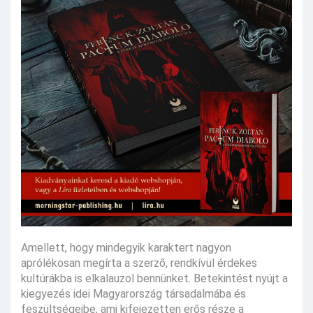
Amellett, hogy mindegyik karaktert nagyon
aprólékosan megírta a szerző, rendkívül érdekes
kultúrákba is elkalauzol bennünket. Betekintést nyújt a
kiegyezés idei Magyarország társadalmába és
feszültségeibe, ami kifejezetten erős része a