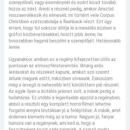
szereplőnél, vagy eseménynél és ezért kicsit tovább
húzza az írást. Annál a résznél pedig, amikor Arisztid
visszaemlékezik és elmeséli, mi történt vele Corpus
Christiben szétszabdalja a flashback részt. Ezt úgy
értem, hogy túl sokszor állítja le a mesélés közben a
grófot közbevetésekkel, holott jobb lenne, ha
hosszabban hagyná beszélni a szereplőjét. Hatásosabb
lenne.
Ugyanakkor, amiben ez a regény kifejezetten ütős az
pontosan az atmoszférateremtés. Bitang erős
leírásokat és részeket kapunk, amiket szó szerint
látunk magunk előtt, miközben olvasunk. Esküszöm
még a levegő is nehezebb lett körülöttem pár résznél.
Az egyik ilyen a licitálós jelenet volt, a másik pedig a
hullaházas. Ez utóbbi a legerősebb epizód a regényben,
abból a részből egy komplett horrorfilmet lehetne
forgatni annyira brutálisan jó a felépítése. A másik, amit
érdemes kiemelni még az a humor. Nagyon jó, fanyar
humora van a regénynek, ami kell is, hogy a
feszültséget kicsit oldja bennünk. A szerző pedig