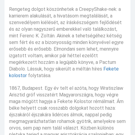
Rengeteg dolgot köszönhetek a CreepyShake-nek: a
karrierem alakulását, a hivatásom megtalálását, a
szenvedélyem kiélését, az íráskészségem fejlődését
és az olyan nagyszerű emberekkel való találkozást,
mint Ferenc K. Zoltán. Akinek a tehetségéhez kétség
sem fért és ez a bizonyosság minden könyvével egyre
erősebb és erősebb. Elmondani sem lehet, mennyire
izgatott voltam, amikor pár héttel ezelőtt
megérkezett hozzám a legújabb könyve, a Pactum
Diabolo. Lássuk, hogy sikerült a méltán híres
Fekete
kolostor
folytatása.
1867, Budapest. Egy év telt el azóta, hogy Wratiszlaw
Arisztid gróf visszatért Magyarországra, hogy végre
maga mögött hagyja a Fekete Kolostor rémálmait. Ám
béke helyett csak rosszabb dolgokat hozott haza:
éjszakáról éjszakára lidérces álmok, nappal pedig
megmagyarázhatatlan rohamok gyötrik, amelyekre sem
orvos, sem pap nem talál választ. Közben különös
pletyka terjed a magyar arisztokrácia szalonjaiban: egy