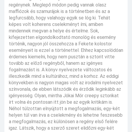
regénynek. Meglepő módon pedig vannak olasz
maffiózok és szamurájok is a történetben és az a
legfurcsább, hogy valahogy egyik se lóg ki. Tehát
képes volt koherens cselekményt írni, amiben
mindennek megvan a helye és értelme. Sok,
kifejezetten elgondolkodtató monológ és esemény
történik, nagyon jól összehozza a Fekete kolostor
eseményeit is ezzel a történettel. Ehhez kapcsolódóan
érdemes kiemelni, hogy nem pusztán a sztorit vitte
tovább az előző regényből, hanem az igényes
fogalmazást is. A könyv nyelvezete változatos és
illeszkedik mind a kultúrához, mind a korhoz. Az eddigi
könyvekben is nagyon magas volt az irodalmi nyelvezet
színvonala, de ebben látszódik és érződik leginkább az
igényesség. Olyan, mintha Jókai Mór creepy sztorikat
írt volna és pontosan itt jön be az egyik kritikám is.
Néhol túlzottan elnyújtott a megfogalmazás, egy-két
helyen túl van írva a cselekmény és lehetne feszesebb
a megfogalmazás, ez különösen a regény első felére
igaz. Látszik, hogy a szerző szeret elidőzni egy-két