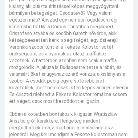
kislány, aki puszta érintéssel képes meggyógyítani
bármilyen betegséget. Csodatevő? Vagy valami
egészen más? Arisztid egy nemesi fogadáson régi
ismerősbe botlik: a Corpus Christiben megismert
Cristofano atyába és később Gareth nővérbe, akik
kétségbeesetten kérik a segítségét; egy ősi erejű
Veronika szobor tűnt el a Fekete Kolostor sötét
örökségéből, és a nyomok az olasz maffiához
vezetnek. A háttérben azonban nem csak a maffia
mozgolódik. A jakuza is Budapestre tette a lábát, és
valamiért őket is ugyanaz az erő vonzza: a kislány és a
szobor. A csodák pedig egyre sötétebb árat
követelnek, mert nem csak Isten képes adni és elvenni.
És Arisztid ráébred: a Fekete Kolostor rémálma sosem
ért véget, csak most kezdődött el igazán.
Ebben a kötetben bontakozik ki igazán Wratiszlaw
Arisztid gróf karaktere. Rengeteg mindent
megtudhatunk róla, a múltjáról, a családjáról és a
jelenéről. Meg kell mondjam a Fekete kolostorban nem