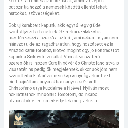
keretet ad ennek az időszaknak, amihez szépen
passzintja hozzá a nemesek közötti ellentéteket,
harcokat, szövetségeket.
Sok új karaktert kapunk, akik egytől-egyig üde
színfoltjai a történetnek. Szerelmi szálakkal is
megfűszerezi a szerző a sztorit, ami nekem ugyan nem
hiányzott, de az tagadhatatlan, hogy hozzátett ez is
Arisztid karakteréhez, illetve megint egy jó kontrasztot
kapunk a Sinkovits vonallal. Vannak visszatérő
szereplők is, hiszen Gareth nővér és Christofano atya is
visszatér, ha pedig ők megjelennek, akkor sok jóra nem
számíthatunk. A nővér nem kap annyi figyelmet ezt
picit sajnáltam, ugyanakkor nagyon erős volt
Christofano atya küzdelme a hitével. Nyilván most
nekiláthatnék mindenkit felsorolni, de inkább
olvassátok el és ismerkedjetek meg velük ti.