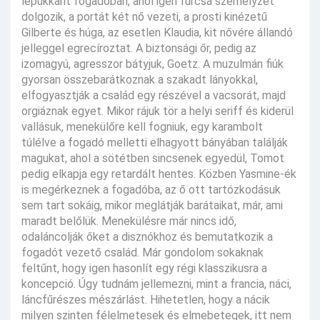
lepukkant fogadóban, ahol igen furcsa személyzet
dolgozik, a portát két nő vezeti, a prosti kinézetű
Gilberte és húga, az esetlen Klaudia, kit nővére állandó
jelleggel egrecíroztat. A biztonsági őr, pedig az
izomagyú, agresszor bátyjuk, Goetz. A muzulmán fiúk
gyorsan összebarátkoznak a szakadt lányokkal,
elfogyasztják a család egy részével a vacsorát, majd
orgiáznak egyet. Mikor rájuk tör a helyi seriff és kiderül
vallásuk, menekülőre kell fogniuk, egy karambolt
túlélve a fogadó melletti elhagyott bányában találják
magukat, ahol a sötétben sincsenek egyedül, Tomot
pedig elkapja egy retardált hentes. Közben Yasmine-ék
is megérkeznek a fogadóba, az ő ott tartózkodásuk
sem tart sokáig, mikor meglátják barátaikat, már, ami
maradt belőlük. Menekülésre már nincs idő,
odaláncolják őket a disznókhoz és bemutatkozik a
fogadót vezető család. Már gondolom sokaknak
feltűnt, hogy igen hasonlít egy régi klasszikusra a
koncepció. Úgy tudnám jellemezni, mint a francia, náci,
láncfűrészes mészárlást. Hihetetlen, hogy a nácik
milyen szinten félelmetesek és elmebetegek, itt nem