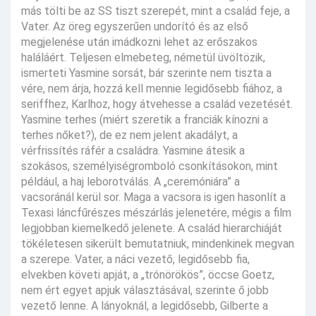
más tölti be az SS tiszt szerepét, mint a család feje, a
Vater. Az öreg egyszerűen undorító és az első
megjelenése után imádkozni lehet az erőszakos
haláláért. Teljesen elmebeteg, németül üvöltözik,
ismerteti Yasmine sorsát, bár szerinte nem tiszta a
vére, nem árja, hozzá kell mennie legidősebb fiához, a
seriffhez, Karlhoz, hogy átvehesse a család vezetését.
Yasmine terhes (miért szeretik a franciák kínozni a
terhes nőket?), de ez nem jelent akadályt, a
vérfrissítés ráfér a családra. Yasmine átesik a
szokásos, személyiségromboló csonkításokon, mint
például, a haj leborotválás. A „ceremóniára” a
vacsoránál kerül sor. Maga a vacsora is igen hasonlít a
Texasi láncfűrészes mészárlás jelenetére, mégis a film
legjobban kiemelkedő jelenete. A család hierarchiáját
tökéletesen sikerült bemutatniuk, mindenkinek megvan
a szerepe. Vater, a náci vezető, legidősebb fia,
elvekben követi apját, a „trónörökös”, öccse Goetz,
nem ért egyet apjuk választásával, szerinte ő jobb
vezető lenne. A lányoknál, a legidősebb, Gilberte a