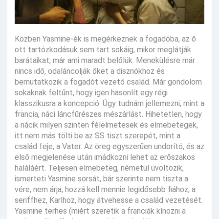
Közben Yasmine-ék is megérkeznek a fogadóba, az ő
ott tartózkodásuk sem tart sokáig, mikor meglátják
barátaikat, már ami maradt belőlük. Menekülésre már
nincs idő, odaláncolják őket a disznókhoz és
bemutatkozik a fogadót vezető család. Már gondolom
sokaknak feltűnt, hogy igen hasonlít egy régi
klasszikusra a koncepció. Úgy tudnám jellemezni, mint a
francia, náci láncfűrészes mészárlást. Hihetetlen, hogy
a nácik milyen szinten félelmetesek és elmebetegek,
itt nem más tölti be az SS tiszt szerepét, mint a
család feje, a Vater. Az öreg egyszerűen undorító, és az
első megjelenése után imádkozni lehet az erőszakos
haláláért. Teljesen elmebeteg, németül üvöltözik,
ismerteti Yasmine sorsát, bár szerinte nem tiszta a
vére, nem árja, hozzá kell mennie legidősebb fiához, a
seriffhez, Karlhoz, hogy átvehesse a család vezetését.
Yasmine terhes (miért szeretik a franciák kínozni a