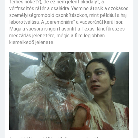
terhes nőket?), de ez nem jelent akadályt, a
vérfrissítés ráfér a családra. Yasmine átesik a szokásos
személyiségromboló csonkításokon, mint például a haj
leborotválása. A „ceremóniára” a vacsoránál kerül sor.
Maga a vacsora is igen hasonlít a Texasi láncfűrészes
mészárlás jelenetére, mégis a film legjobban
kiemelkedő jelenete.