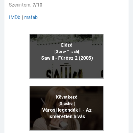
Szerintem:
7/10
IMDb
|
mafab
Előző
[Gore-Trash]
Saw II - Fűrész 2 (2005)
Következő
[Slasher]
Városi legendák I. - Az
ismeretlen hívás