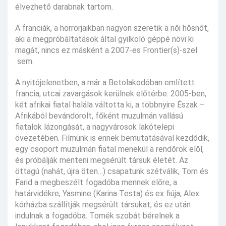
élvezhető darabnak tartom.
A franciák, a horrorjaikban nagyon szeretik a női hősnőt,
aki a megpróbáltatások által gyilkoló géppé növi ki
magát, nincs ez másként a 2007-es Frontier(s)-szel
sem.
A nyitójelenetben, a már a Betolakodóban említett
francia, utcai zavargások kerülnek előtérbe. 2005-ben,
két afrikai fiatal halála váltotta ki, a többnyire Észak –
Afrikából bevándorolt, főként muzulmán vallású
fiatalok lázongását, a nagyvárosok lakótelepi
övezetében. Filmünk is ennek bemutatásával kezdődik,
egy csoport muzulmán fiatal menekül a rendőrök elől,
és próbálják menteni megsérült társuk életét. Az
öttagú (nahát, újra öten…) csapatunk szétválik, Tom és
Farid a megbeszélt fogadóba mennek előre, a
határvidékre, Yasmine (Karina Testa) és ex fiúja, Alex
kórházba szállítják megsérült társukat, és ez után
indulnak a fogadóba. Tomék szobát bérelnek a