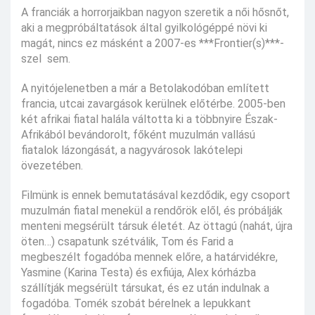
A franciák a horrorjaikban nagyon szeretik a női hősnőt,
aki a megpróbáltatások által gyilkológéppé növi ki
magát, nincs ez másként a 2007-es ***Frontier(s)***-
szel sem.
A nyitójelenetben a már a Betolakodóban említett
francia, utcai zavargások kerülnek előtérbe. 2005-ben
két afrikai fiatal halála váltotta ki a többnyire Észak-
Afrikából bevándorolt, főként muzulmán vallású
fiatalok lázongását, a nagyvárosok lakótelepi
övezetében.
Filmünk is ennek bemutatásával kezdődik, egy csoport
muzulmán fiatal menekül a rendőrök elől, és próbálják
menteni megsérült társuk életét. Az öttagú (nahát, újra
öten…) csapatunk szétválik, Tom és Farid a
megbeszélt fogadóba mennek előre, a határvidékre,
Yasmine (Karina Testa) és exfiúja, Alex kórházba
szállítják megsérült társukat, és ez után indulnak a
fogadóba. Tomék szobát bérelnek a lepukkant