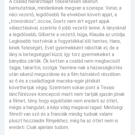
A család hierarchiáját tökéletesen sikerült
bemutatniuk, mindenkinek megvan a szerepe. Vater, a
náci vezető, legidősebb fia elvekben követi apját, a
„trónörökös”; öccse, Goetz nem ért egyet apjuk
választásával, szerinte ő jobb vezető lenne. A lányoknál
a legidősebb, Gilberte a vezető, húga, Klaudia az utódja.
Legkisebb testvérük a fogyatékkal élő hentes, Hans,
kinek feleségét, Evát gyermekként rabolták el, de a
lány is betegséggel küzd, így torz gyermekeiket a
bányába zárták. Ők ketten a család nem megbecsült
tagjai, takarítói, szolgái. Yasmine-nak a házasságkötés
után sikerül megszöknie és a film hátralévő részében
az ő és a családtagok macska-egér játékát
követhetjük végig. Szerintem sokan pont a Texasi
láncfűrészes-koncepció miatt nem tartják igazán jónak
a filmet, tény, hogy egyáltalán nem eredeti az ötlet,
mégis a hangulat, a képi világ magával ragad. Minőségi
filmről van szó és a franciák mindig tudnak valami
pluszt hozzáadni filmjeikhez, még ha az ötlet nem is
eredeti. Csak ajánlani tudom.