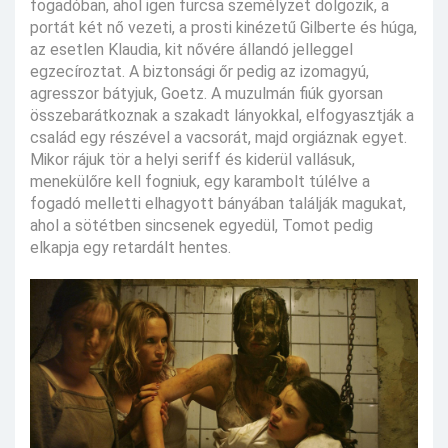
fogadóban, ahol igen furcsa személyzet dolgozik, a
portát két nő vezeti, a prosti kinézetű Gilberte és húga,
az esetlen Klaudia, kit nővére állandó jelleggel
egzecíroztat. A biztonsági őr pedig az izomagyú,
agresszor bátyjuk, Goetz. A muzulmán fiúk gyorsan
összebarátkoznak a szakadt lányokkal, elfogyasztják a
család egy részével a vacsorát, majd orgiáznak egyet.
Mikor rájuk tör a helyi seriff és kiderül vallásuk,
menekülőre kell fogniuk, egy karambolt túlélve a
fogadó melletti elhagyott bányában találják magukat,
ahol a sötétben sincsenek egyedül, Tomot pedig
elkapja egy retardált hentes.