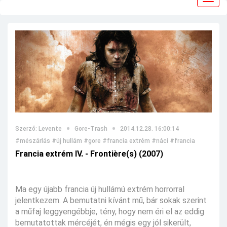
navig
Szerző: Levente
Gore-Trash
2014.12.28. 16:00:14
#mészárlás
#új hullám
#gore
#francia extrém
#náci
#francia
Francia extrém IV. - Frontière(s) (2007)
Ma egy újabb francia új hullámú extrém horrorral
jelentkezem. A bemutatni kívánt mű, bár sokak szerint
a műfaj leggyengébbje, tény, hogy nem éri el az eddig
bemutatottak mércéjét, én mégis egy jól sikerült,