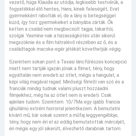
vezető, húga Klaudia az utódja, legkisebb testvérük, a
fogyatékkal élő hentes, Hans, kinek feleségét, Evat
gyermekként rabolták el, de a lány is betegséggel
küzd, így torz gyermekeiket a bányába zárták. Ők
ketten a család nem megbecsült tagjai, takarítói,
szolgái. Yasmine-nak a házasságkötés után sikerül
megszöknie és a film hátralévő részében az ő, és a
családtagok macska-egér játékát követhetjük végig.
Szerintem sokan pont a Texasi láncfűrészes koncepció
miatt nem tartják igazán jónak a filmet, tény, hogy
egyáltalán nem eredeti az ötlet, mégis a hangulat, a
képi világ magával ragad. Minőségi filmről van szó és a
franciák mindig tudnak valami pluszt hozzáadni
filmjeikhez, még ha az ötlet nem is eredeti. Csak
ajánlani tudom. Szerintem: 10/7Ma egy újabb francia
újhullámú extrém horrorral jelentkezem. A bemutatni
kívánt mű, bár sokak szerint a műfaj leggyengébbje,
tény, hogy nem éri el az eddig bemutatottak mércéjét,
én mégis egy jól sikerült, élvezhető darabnak tartom.