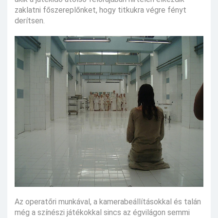
zaklatni főszereplőnket, hogy titkukra végre fényt
derítsen.
Az operatőri munkával, a kamerabeállításokkal és talán
még a színészi játékokkal sincs az égvilágon semmi