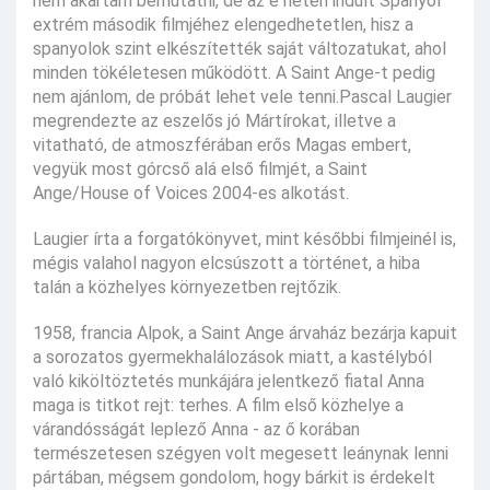
nem akartam bemutatni, de az e héten indult Spanyol
extrém második filmjéhez elengedhetetlen, hisz a
spanyolok szint elkészítették saját változatukat, ahol
minden tökéletesen működött. A Saint Ange-t pedig
nem ajánlom, de próbát lehet vele tenni.Pascal Laugier
megrendezte az eszelős jó Mártírokat, illetve a
vitatható, de atmoszférában erős Magas embert,
vegyük most górcső alá első filmjét, a Saint
Ange/House of Voices 2004-es alkotást.
Laugier írta a forgatókönyvet, mint későbbi filmjeinél is,
mégis valahol nagyon elcsúszott a történet, a hiba
talán a közhelyes környezetben rejtőzik.
1958, francia Alpok, a Saint Ange árvaház bezárja kapuit
a sorozatos gyermekhalálozások miatt, a kastélyból
való kiköltöztetés munkájára jelentkező fiatal Anna
maga is titkot rejt: terhes. A film első közhelye a
várandósságát leplező Anna - az ő korában
természetesen szégyen volt megesett leánynak lenni
pártában, mégsem gondolom, hogy bárkit is érdekelt