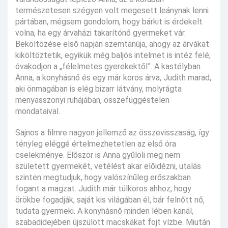
természetesen szégyen volt megesett leánynak lenni
pártában, mégsem gondolom, hogy bárkit is érdekelt
volna, ha egy árvaházi takarítónő gyermeket vár.
Beköltözése első napján szemtanúja, ahogy az árvákat
kiköltöztetik, egyikük még baljós intelmet is intéz felé;
óvakodjon a „félelmetes gyerekektől”. A kastélyban
Anna, a konyhásnő és egy már koros árva, Judith marad,
aki önmagában is elég bizarr látvány, molyrágta
menyasszonyi ruhájában, összefüggéstelen
mondataival.
Sajnos a filmre nagyon jellemző az összevisszaság, így
tényleg eléggé értelmezhetetlen az első óra
cselekménye. Először is Anna gyűlöli meg nem
született gyermekét, vetélést akar előidézni, utalás
szinten megtudjuk, hogy valószínűleg erőszakban
fogant a magzat. Judith már túlkoros ahhoz, hogy
örökbe fogadják, saját kis világában él, bár felnőtt nő,
tudata gyermeki. A konyhásnő minden lében kanál,
szabadidejében újszülött macskákat fojt vízbe. Miután