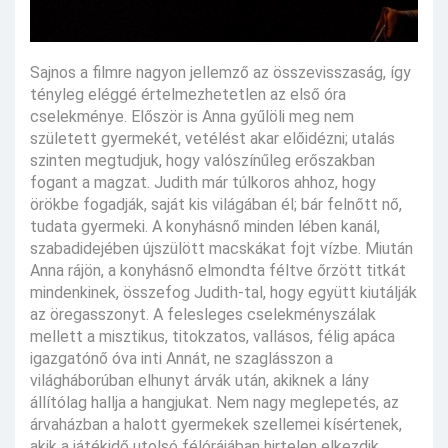
Sajnos a filmre nagyon jellemző az összevisszaság, így
tényleg eléggé értelmezhetetlen az első óra
cselekménye. Először is Anna gyűlöli meg nem
született gyermekét, vetélést akar előidézni; utalás
szinten megtudjuk, hogy valószínűleg erőszakban
fogant a magzat. Judith már túlkoros ahhoz, hogy
örökbe fogadják, saját kis világában él; bár felnőtt nő,
tudata gyermeki. A konyhásnő minden lében kanál,
szabadidejében újszülött macskákat fojt vízbe. Miután
Anna rájön, a konyhásnő elmondta féltve őrzött titkát
mindenkinek, összefog Judith-tal, hogy együtt kiutálják
az öregasszonyt. A felesleges cselekményszálak
mellett a misztikus, titokzatos, vallásos, félig apáca
igazgatónő óva inti Annát, ne szaglásszon a
világháborúban elhunyt árvák után, akiknek a lány
állítólag hallja a hangjukat. Nem nagy meglepetés, az
árvaházban a halott gyermekek szellemei kísértenek,
akik a játékidő utolsó félórájában hirtelen elkezdik