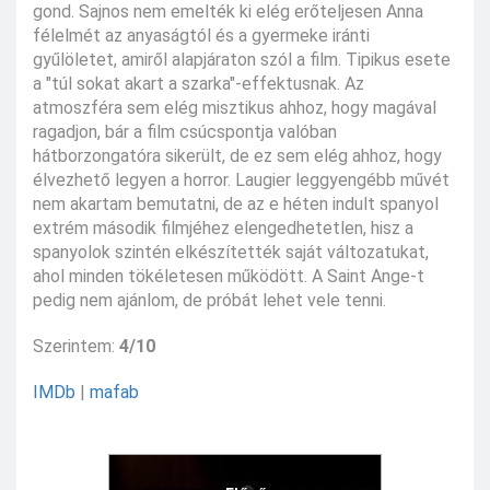
gond. Sajnos nem emelték ki elég erőteljesen Anna
félelmét az anyaságtól és a gyermeke iránti
gyűlöletet, amiről alapjáraton szól a film. Tipikus esete
a "túl sokat akart a szarka"-effektusnak. Az
atmoszféra sem elég misztikus ahhoz, hogy magával
ragadjon, bár a film csúcspontja valóban
hátborzongatóra sikerült, de ez sem elég ahhoz, hogy
élvezhető legyen a horror. Laugier leggyengébb művét
nem akartam bemutatni, de az e héten indult spanyol
extrém második filmjéhez elengedhetetlen, hisz a
spanyolok szintén elkészítették saját változatukat,
ahol minden tökéletesen működött. A Saint Ange-t
pedig nem ajánlom, de próbát lehet vele tenni.
Szerintem:
4/10
IMDb
|
mafab