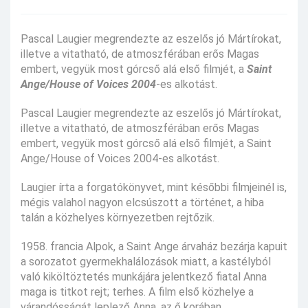
Pascal Laugier megrendezte az eszelős jó Mártírokat,
illetve a vitatható, de atmoszférában erős Magas
embert, vegyük most górcső alá első filmjét, a
Saint
Ange/House of Voices 2004
-es alkotást.
Pascal Laugier megrendezte az eszelős jó Mártírokat,
illetve a vitatható, de atmoszférában erős Magas
embert, vegyük most górcső alá első filmjét, a Saint
Ange/House of Voices 2004-es alkotást.
Laugier írta a forgatókönyvet, mint későbbi filmjeinél is,
mégis valahol nagyon elcsúszott a történet, a hiba
talán a közhelyes környezetben rejtőzik.
1958. francia Alpok, a Saint Ange árvaház bezárja kapuit
a sorozatot gyermekhalálozások miatt, a kastélyból
való kiköltöztetés munkájára jelentkező fiatal Anna
maga is titkot rejt; terhes. A film első közhelye a
várandósságát leplező Anna, az ő korában