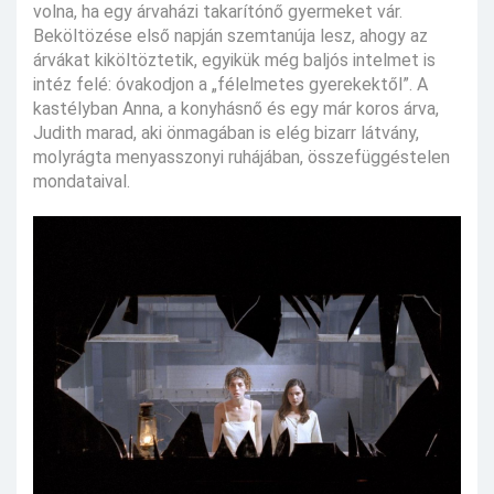
volna, ha egy árvaházi takarítónő gyermeket vár.
Beköltözése első napján szemtanúja lesz, ahogy az
árvákat kiköltöztetik, egyikük még baljós intelmet is
intéz felé: óvakodjon a „félelmetes gyerekektől”. A
kastélyban Anna, a konyhásnő és egy már koros árva,
Judith marad, aki önmagában is elég bizarr látvány,
molyrágta menyasszonyi ruhájában, összefüggéstelen
mondataival.