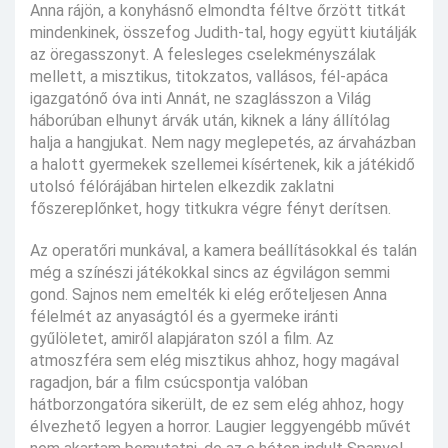
Anna rájön, a konyhásnő elmondta féltve őrzött titkát
mindenkinek, összefog Judith-tal, hogy együtt kiutálják
az öregasszonyt. A felesleges cselekményszálak
mellett, a misztikus, titokzatos, vallásos, fél-apáca
igazgatónő óva inti Annát, ne szaglásszon a Világ
háborúban elhunyt árvák után, kiknek a lány állítólag
halja a hangjukat. Nem nagy meglepetés, az árvaházban
a halott gyermekek szellemei kísértenek, kik a játékidő
utolsó félórájában hirtelen elkezdik zaklatni
főszereplőnket, hogy titkukra végre fényt derítsen.
Az operatőri munkával, a kamera beállításokkal és talán
még a színészi játékokkal sincs az égvilágon semmi
gond. Sajnos nem emelték ki elég erőteljesen Anna
félelmét az anyaságtól és a gyermeke iránti
gyűlöletet, amiről alapjáraton szól a film. Az
atmoszféra sem elég misztikus ahhoz, hogy magával
ragadjon, bár a film csúcspontja valóban
hátborzongatóra sikerült, de ez sem elég ahhoz, hogy
élvezhető legyen a horror. Laugier leggyengébb művét