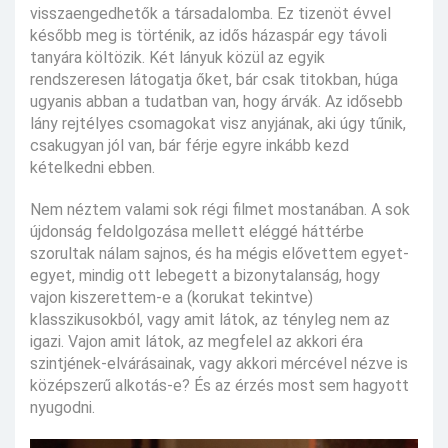
visszaengedhetők a társadalomba. Ez tizenöt évvel
később meg is történik, az idős házaspár egy távoli
tanyára költözik. Két lányuk közül az egyik
rendszeresen látogatja őket, bár csak titokban, húga
ugyanis abban a tudatban van, hogy árvák. Az idősebb
lány rejtélyes csomagokat visz anyjának, aki úgy tűnik,
csakugyan jól van, bár férje egyre inkább kezd
kételkedni ebben.
Nem néztem valami sok régi filmet mostanában. A sok
újdonság feldolgozása mellett eléggé háttérbe
szorultak nálam sajnos, és ha mégis elővettem egyet-
egyet, mindig ott lebegett a bizonytalanság, hogy
vajon kiszerettem-e a (korukat tekintve)
klasszikusokból, vagy amit látok, az tényleg nem az
igazi. Vajon amit látok, az megfelel az akkori éra
szintjének-elvárásainak, vagy akkori mércével nézve is
középszerű alkotás-e? És az érzés most sem hagyott
nyugodni.