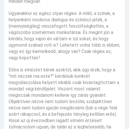
minden megvan.
Ugyanakkor az egész olyan régies. A miliő, a színek, a
helyenként modoros dialógus és színészi játék, a
(mennyiségileg) visszafogott feszültségkeltés, a
vágószoba szemérmes munkatársai. És megint jön a
kérdés, hogy vajon én vártam-e túl sokat, és hogy
úgymond szabad volt-e? Lehetett volna több is ebben,
vagy ez így kiemelkedő, ahogy van? Csak régies ez,
vagy kopottas?
Előre is elnézést kérek azoktól, akik úgy érzik, hogy a
"mit nézzek ma este?" kérdésük konkrét
megválaszolása helyett inkább csak kivastagítottam a
mondat végi kérdőjelet. Viszont most valamit
mégiscsak mondanom kellene így zárás gyanánt.
Objektíven nézve nem tudom leszólni, szubjektíven
nézve nem tudom igazán megdicsérni (bár a vége felé
azért rákapcsol, és a befejezés tényleg kellően erős).
Kissé az új évezredben ragadt elmém érzéseit
tolmácsolom ugyan, de talán az a leghelyesebb, ha