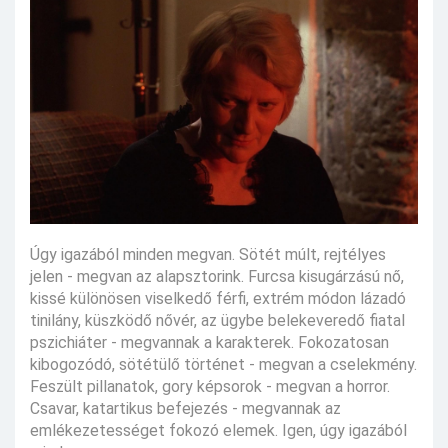
Úgy igazából minden megvan. Sötét múlt, rejtélyes
jelen - megvan az alapsztorink. Furcsa kisugárzású nő,
kissé különösen viselkedő férfi, extrém módon lázadó
tinilány, küszködő nővér, az ügybe belekeveredő fiatal
pszichiáter - megvannak a karakterek. Fokozatosan
kibogozódó, sötétülő történet - megvan a cselekmény.
Feszült pillanatok, gory képsorok - megvan a horror.
Csavar, katartikus befejezés - megvannak az
emlékezetességet fokozó elemek. Igen, úgy igazából