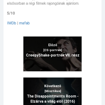
elsősorban a régi filmek rajongóinak ajánlom.
5/10
IMDb
|
mafab
Előző
[CS-portrék]
CreepyShake-portrék VII. rész
Következő
[Misztikus]
The Disappointments Room -
Elzárva a világ elől (2016)