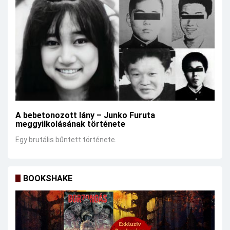
A bebetonozott lány – Junko Furuta
meggyilkolásának története
Egy brutális bűntett története.
BOOKSHAKE