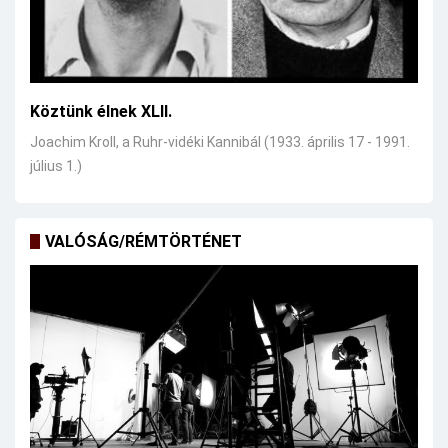
Köztünk élnek XLII.
Joachim Kroll, a Ruhr-vidéki Kannibál (1933. április 17 - 1991.
július 1.)
VALÓSÁG/RÉMTÖRTÉNET