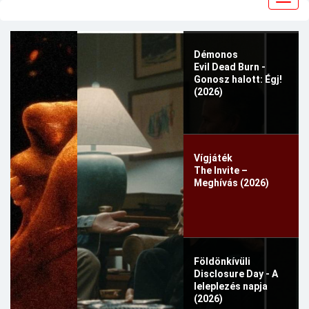
navig
Démonos
Evil Dead Burn -
Gonosz halott: Égj!
(2026)
Vígjáték
The Invite –
Meghívás (2026)
Földönkívüli
Disclosure Day - A
leleplezés napja
(2026)