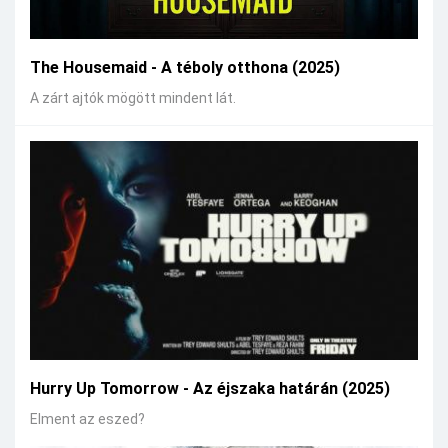
The Housemaid - A téboly otthona (2025)
A zárt ajtók mögött mindent lát.
Hurry Up Tomorrow - Az éjszaka határán (2025)
Elment az eszed?