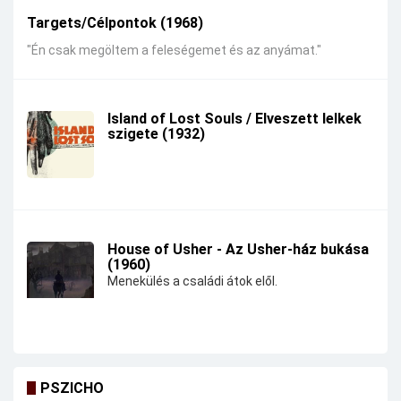
Targets/Célpontok (1968)
"Én csak megöltem a feleségemet és az anyámat."
Island of Lost Souls / Elveszett lelkek
szigete (1932)
House of Usher - Az Usher-ház bukása
(1960)
Menekülés a családi átok elől.
PSZICHO