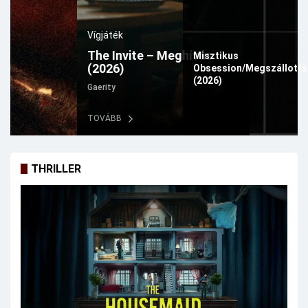
Vígjáték
The Invite – Meghívás
Misztikus
(2026)
Obsession/Megszállott
(2026)
Gaerity
TOVÁBB
THRILLER