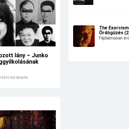
The Exorcism
Ördögűzés (2
Fájdalmasan érd
ozott lány – Junko
ggyilkolásának
ntett története.