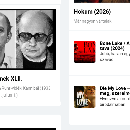
Hokum (2026)
Már nagyon vártalak.
Bone Lake / 
tava (2024)
Jobb, ha van eg
szavad.
nek XLII.
Die My Love –
a Ruhr-vidéki Kannibál (1933.
meg, szerelm
. július 1.)
Elveszve a ment
birodalmában.