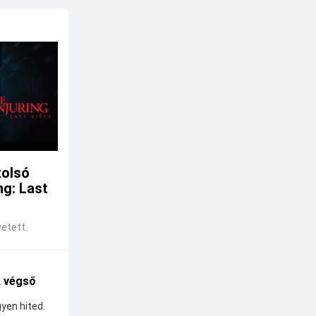
tolsó
ng: Last
etett.
A végső
yen hited.