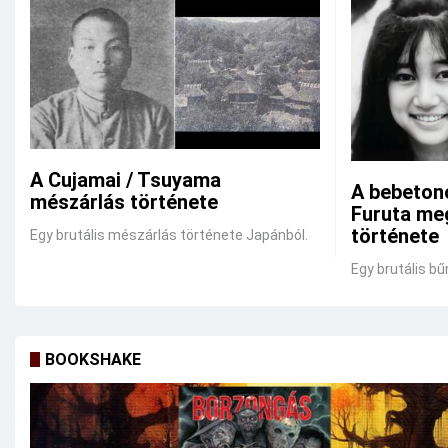
A Cujamai / Tsuyama
A bebeton
mészárlás története
Furuta me
története
Egy brutális mészárlás története Japánból.
Egy brutális bű
BOOKSHAKE