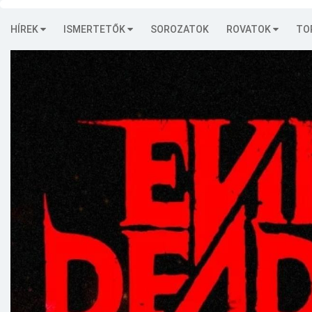
HÍREK
ISMERTETŐK
SOROZATOK
ROVATOK
TO