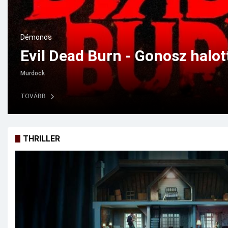
Vígjáték
The Invite – Meghívás (2026)
Gaerity
TOVÁBB
THRILLER