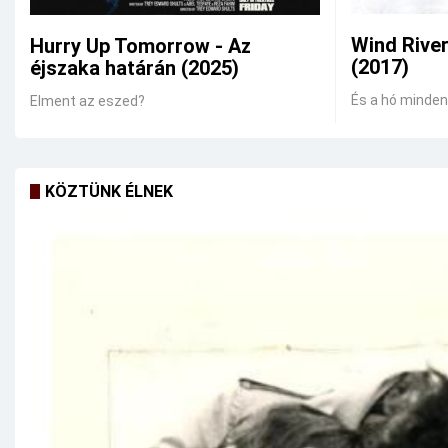
Wind Rive
Hurry Up Tomorrow - Az
(2017)
éjszaka határán (2025)
És a hó mindent
Elment az eszed?
KÖZTÜNK ÉLNEK