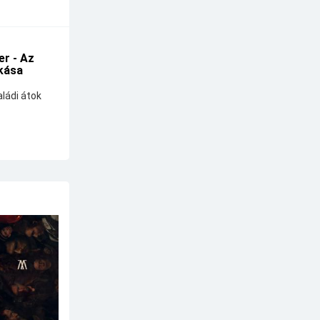
r - Az
kása
ládi átok