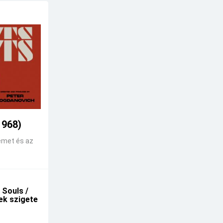
1968)
emet és az
 Souls /
kek szigete