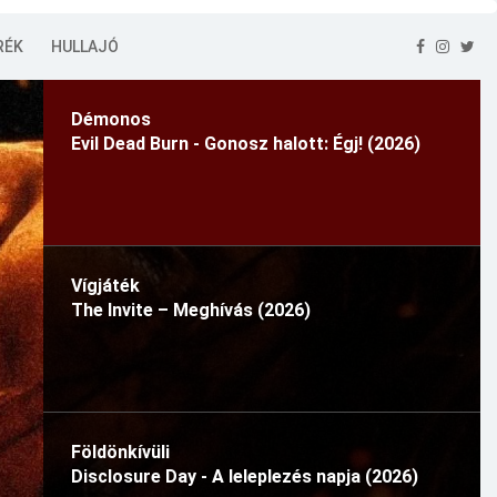
RÉK
HULLAJÓ
Démonos
Evil Dead Burn - Gonosz halott: Égj! (2026)
Vígjáték
The Invite – Meghívás (2026)
Földönkívüli
Disclosure Day - A leleplezés napja (2026)