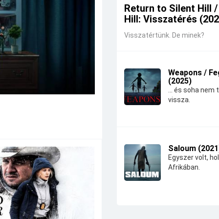
Return to Silent Hill /
Hill: Visszatérés (20
Visszatértünk. De minek?
Weapons / Fe
(2025)
... és soha nem 
vissza.
Saloum (2021
Egyszer volt, hol
Afrikában.