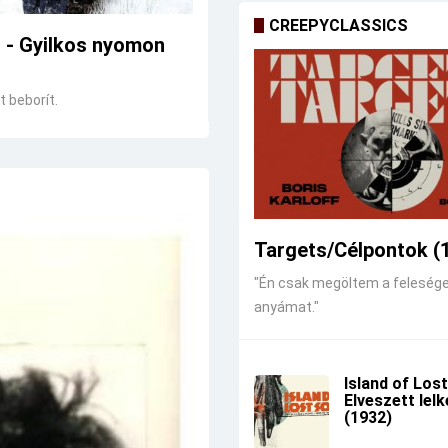
CREEPYCLASSICS
r - Gyilkos nyomon
 beborít.
Targets/Célpontok (
"Én csak megöltem a feleség
anyámat."
Island of Lost
Elveszett lel
(1932)