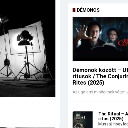
DÉMONOS
Démonok között – U
rítusok / The Conjuri
Rites (2025)
Az ügy, ami mindennek véget v
The Ritual – 
rítus (2025)
Muszáj, hogy leg