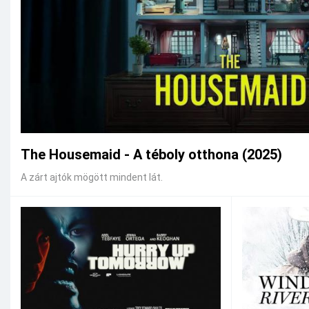
The Housemaid - A téboly otthona (2025)
A zárt ajtók mögött mindent lát.