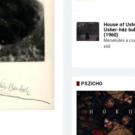
House of Ushe
Usher-ház bu
(1960)
Menekülés a csa
elől.
PSZICHO