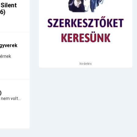
 Silent
26)
gyverek
térnek
hirdetés
)
 nem volt...