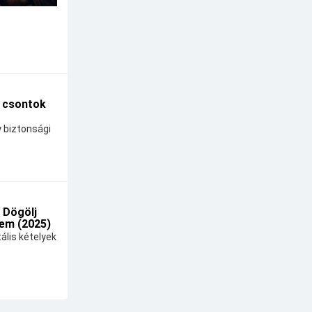
A csontok
y biztonsági
 Dögölj
em (2025)
ális kételyek