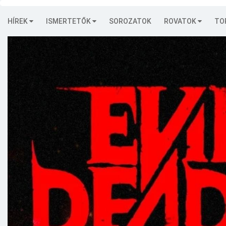
HÍREK
ISMERTETŐK
SOROZATOK
ROVATOK
TO