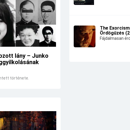
The Exorcism
Ördögűzés (2
Fájdalmasan érd
ozott lány – Junko
ggyilkolásának
ntett története.