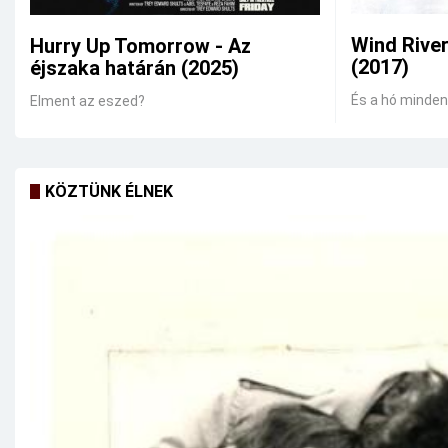
Wind Rive
Hurry Up Tomorrow - Az
(2017)
éjszaka határán (2025)
És a hó mindent
Elment az eszed?
KÖZTÜNK ÉLNEK