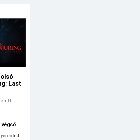
tolsó
ng: Last
etett.
A végső
yen hited.