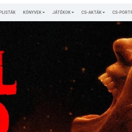
PLISTÁK
KÖNYVEK
JÁTÉKOK
CS-AKTÁK
CS-PORT