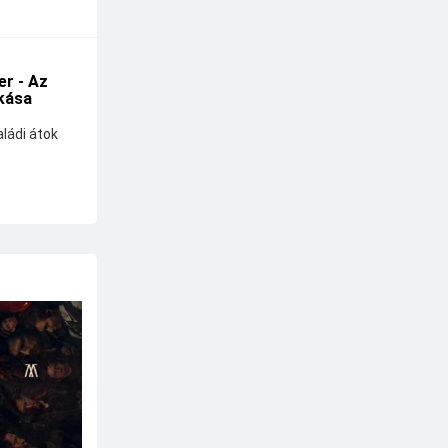
r - Az
kása
ládi átok