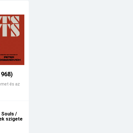
1968)
emet és az
 Souls /
kek szigete