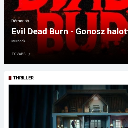
Vígjáték
The Invite – Meghívás (2026)
Gaerity
TOVÁBB
THRILLER