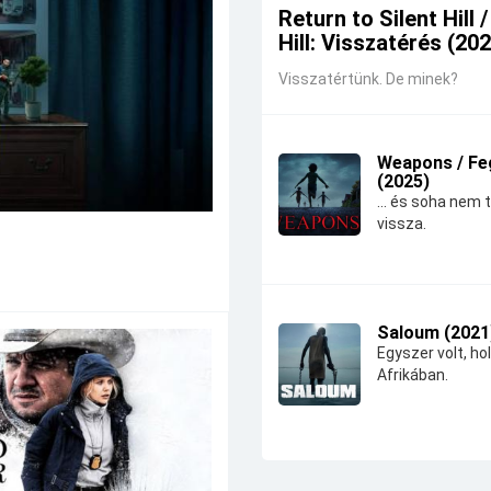
Return to Silent Hill /
Hill: Visszatérés (20
Visszatértünk. De minek?
Weapons / Fe
(2025)
... és soha nem 
vissza.
Saloum (2021
Egyszer volt, hol
Afrikában.