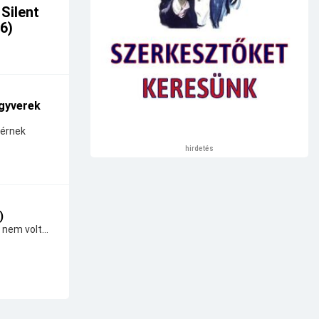
 Silent
26)
gyverek
térnek
hirdetés
)
 nem volt...