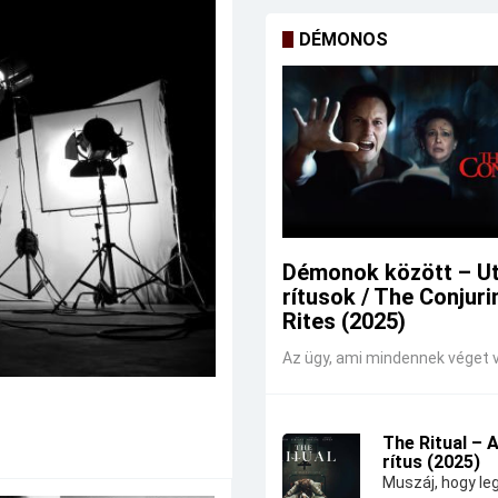
DÉMONOS
Démonok között – U
rítusok / The Conjuri
Rites (2025)
Az ügy, ami mindennek véget v
The Ritual – 
rítus (2025)
Muszáj, hogy leg