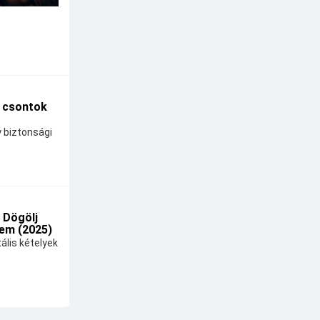
A csontok
y biztonsági
 Dögölj
em (2025)
ális kételyek