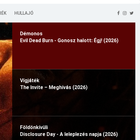
RÉK
HULLAJÓ
Démonos
Evil Dead Burn - Gonosz halott: Égj! (2026)
Vígjáték
The Invite – Meghívás (2026)
Földönkívüli
Disclosure Day - A leleplezés napja (2026)