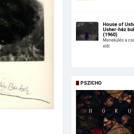
House of Ushe
Usher-ház bu
(1960)
Menekülés a csa
elől.
PSZICHO