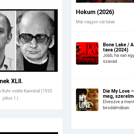
Hokum (2026)
Már nagyon vártalak.
Bone Lake / 
tava (2024)
Jobb, ha van eg
szavad.
nek XLII.
Die My Love –
a Ruhr-vidéki Kannibál (1933.
meg, szerelm
. július 1.)
Elveszve a ment
birodalmában.