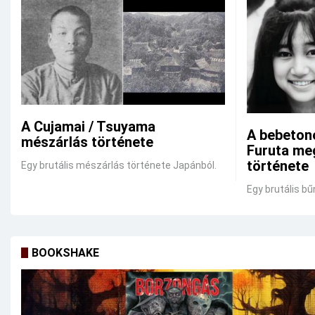
A Cujamai / Tsuyama
A bebeton
mészárlás története
Furuta me
története
Egy brutális mészárlás története Japánból.
Egy brutális bű
BOOKSHAKE