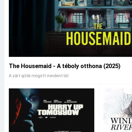
The Housemaid - A téboly otthona (2025)
A zárt ajtók mögött mindent lát.