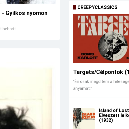
CREEPYCLASSICS
r - Gyilkos nyomon
 beborít.
Targets/Célpontok (
"Én csak megöltem a feleség
anyámat."
Island of Lost
Elveszett lel
(1932)