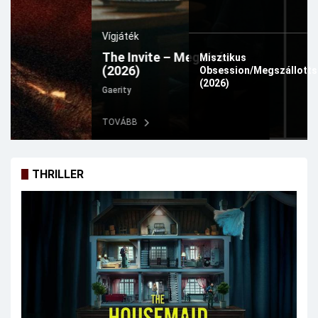
Vígjáték
The Invite – Meghívás
Misztikus
(2026)
Obsession/Megszállott
(2026)
Gaerity
TOVÁBB
THRILLER