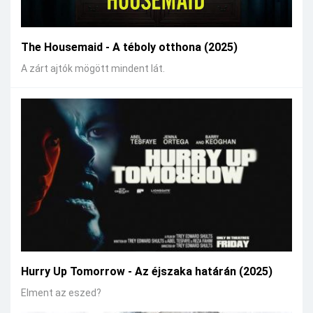
The Housemaid - A téboly otthona (2025)
A zárt ajtók mögött mindent lát.
Hurry Up Tomorrow - Az éjszaka határán (2025)
Elment az eszed?