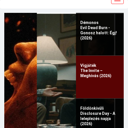
navig
Démonos
Evil Dead Burn -
Gonosz halott: Égj!
(2026)
Vígjáték
The Invite –
Meghívás (2026)
Földönkívüli
Disclosure Day - A
leleplezés napja
(2026)