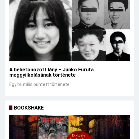
A bebetonozott lány – Junko Furuta
meggyilkolásának története
Egy brutális bűntett története.
BOOKSHAKE