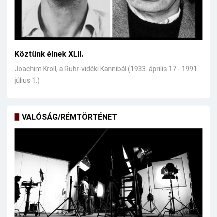
Köztünk élnek XLII.
Joachim Kroll, a Ruhr-vidéki Kannibál (1933. április 17 - 1991.
július 1.)
VALÓSÁG/RÉMTÖRTÉNET