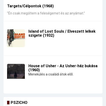
Targets/Célpontok (1968)
"Én csak megöltem a feleségemet és az anyámat."
Island of Lost Souls / Elveszett lelkek
szigete (1932)
House of Usher - Az Usher-ház bukása
(1960)
Menekülés a családi átok elől.
PSZICHO