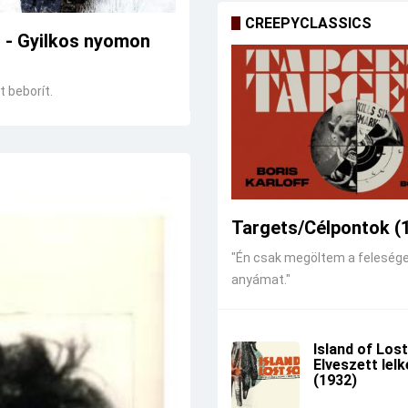
CREEPYCLASSICS
r - Gyilkos nyomon
 beborít.
Targets/Célpontok (
"Én csak megöltem a feleség
anyámat."
Island of Lost
Elveszett lel
(1932)