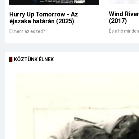
Wind Rive
Hurry Up Tomorrow - Az
(2017)
éjszaka határán (2025)
És a hó mindent
Elment az eszed?
KÖZTÜNK ÉLNEK