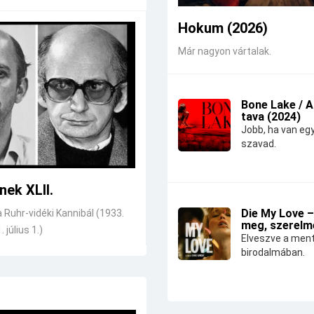
Hokum (2026)
Már nagyon vártalak.
Bone Lake / 
tava (2024)
Jobb, ha van eg
szavad.
nek XLII.
Die My Love –
a Ruhr-vidéki Kannibál (1933.
meg, szerelm
. július 1.)
Elveszve a ment
birodalmában.