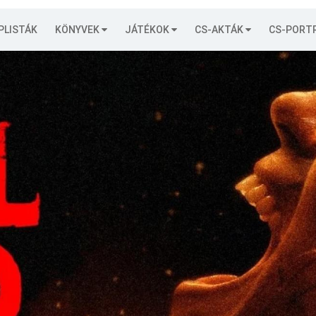
PLISTÁK
KÖNYVEK
JÁTÉKOK
CS-AKTÁK
CS-PORT