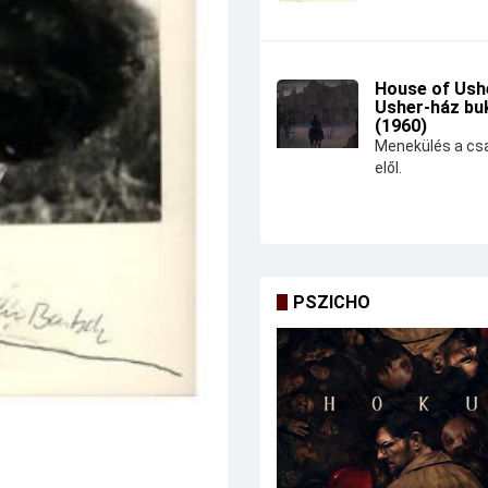
House of Ushe
Usher-ház bu
(1960)
Menekülés a csa
elől.
PSZICHO