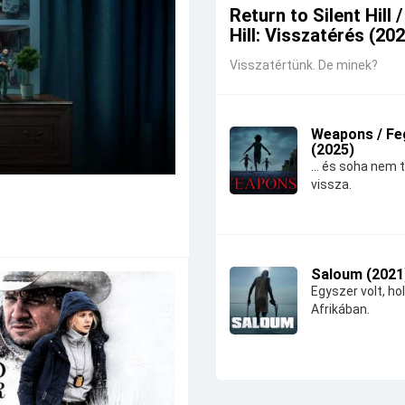
Return to Silent Hill /
Hill: Visszatérés (20
Visszatértünk. De minek?
Weapons / Fe
(2025)
... és soha nem 
vissza.
Saloum (2021
Egyszer volt, hol
Afrikában.