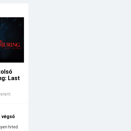
tolsó
ng: Last
etett.
A végső
yen hited.