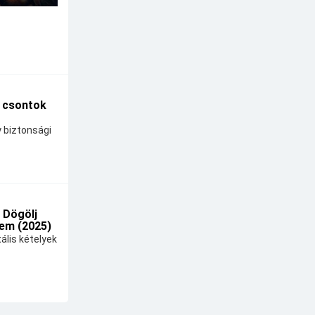
A csontok
y biztonsági
 Dögölj
em (2025)
ális kételyek