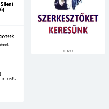
 Silent
26)
gyverek
térnek
hirdetés
)
 nem volt...