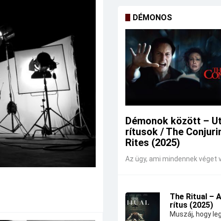
DÉMONOS
Démonok között – U
rítusok / The Conjuri
Rites (2025)
Az ügy, ami mindennek véget v
The Ritual – 
rítus (2025)
Muszáj, hogy leg