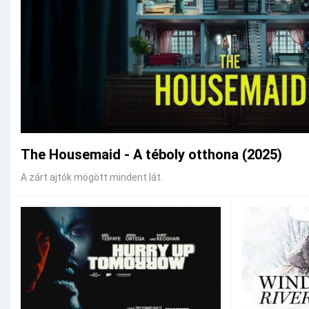
The Housemaid - A téboly otthona (2025)
A zárt ajtók mögött mindent lát.