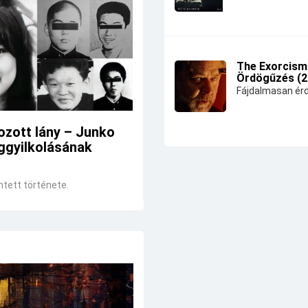
The Exorcism
Ördögűzés (2
Fájdalmasan érd
ozott lány – Junko
ggyilkolásának
ntett története.