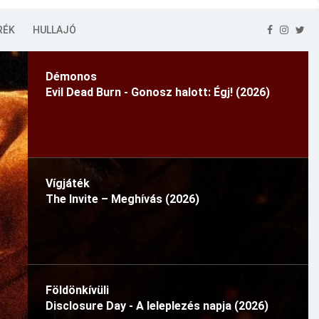
RÉK
HULLAJÓ
Démonos
Evil Dead Burn - Gonosz halott: Égj! (2026)
Vígjáték
The Invite – Meghívás (2026)
Földönkívüli
Disclosure Day - A leleplezés napja (2026)