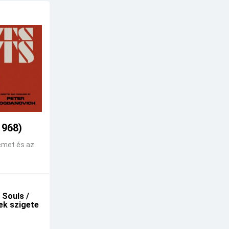
1968)
emet és az
 Souls /
kek szigete