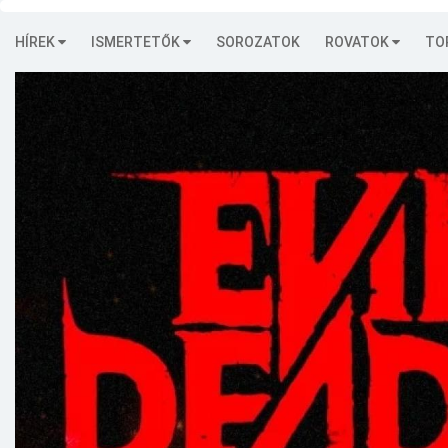
HÍREK
ISMERTETŐK
SOROZATOK
ROVATOK
TO