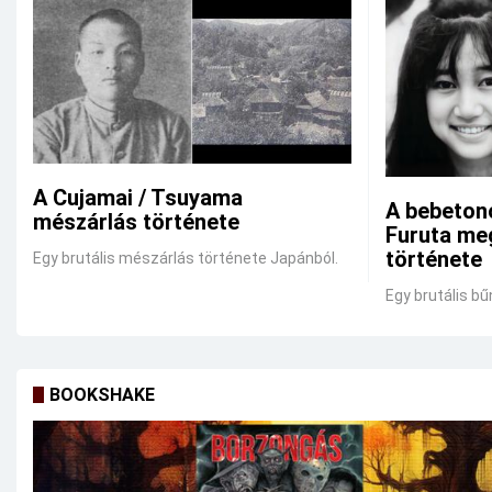
A Cujamai / Tsuyama
A bebeton
mészárlás története
Furuta me
története
Egy brutális mészárlás története Japánból.
Egy brutális bű
BOOKSHAKE