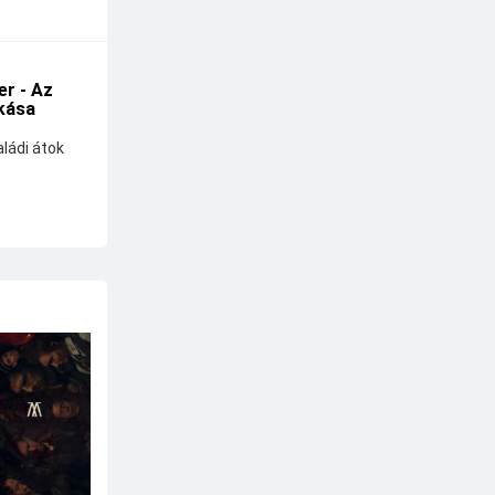
r - Az
kása
ládi átok