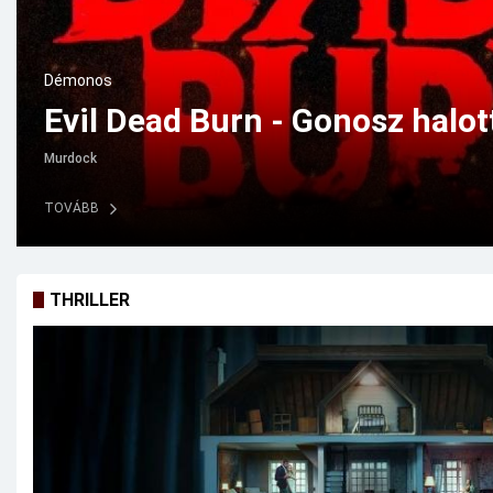
Vígjáték
The Invite – Meghívás (2026)
Gaerity
TOVÁBB
THRILLER