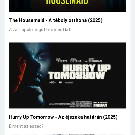
The Housemaid - A téboly otthona (2025)
A zárt ajtók mögött mindent lát.
Hurry Up Tomorrow - Az éjszaka határán (2025)
Elment az eszed?