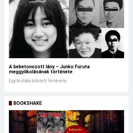
A bebetonozott lány – Junko Furuta
meggyilkolásának története
Egy brutális bűntett története.
BOOKSHAKE