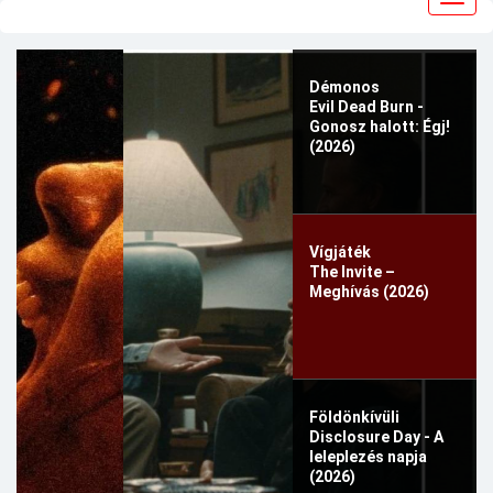
navig
Démonos
Evil Dead Burn -
Gonosz halott: Égj!
(2026)
Vígjáték
The Invite –
Meghívás (2026)
Földönkívüli
Disclosure Day - A
leleplezés napja
(2026)