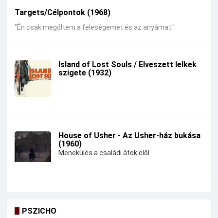
Targets/Célpontok (1968)
"Én csak megöltem a feleségemet és az anyámat."
Island of Lost Souls / Elveszett lelkek
szigete (1932)
House of Usher - Az Usher-ház bukása
(1960)
Menekülés a családi átok elől.
PSZICHO