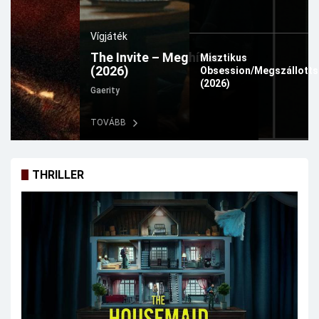
Vígjáték
The Invite – Meghívás
Misztikus
(2026)
Obsession/Megszállott
(2026)
Gaerity
TOVÁBB
THRILLER