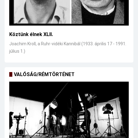
Köztünk élnek XLII.
Joachim Kroll, a Ruhr-vidéki Kannibál (1933. április 17 - 1991.
július 1.)
VALÓSÁG/RÉMTÖRTÉNET