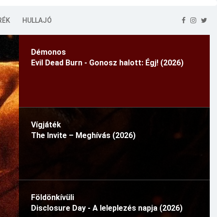
RÉK
HULLAJÓ
Démonos
Evil Dead Burn - Gonosz halott: Égj! (2026)
Vígjáték
The Invite – Meghívás (2026)
Földönkívüli
Disclosure Day - A leleplezés napja (2026)