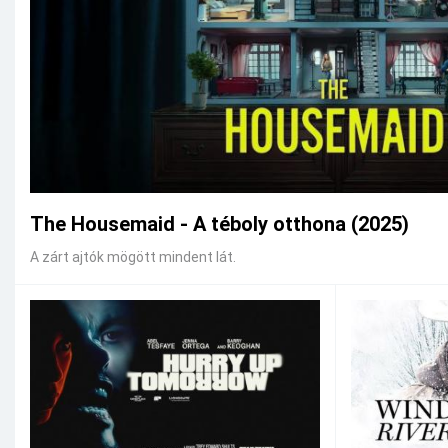
The Housemaid - A téboly otthona (2025)
A zárt ajtók mögött mindent lát.