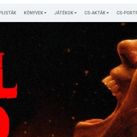
PLISTÁK
KÖNYVEK
JÁTÉKOK
CS-AKTÁK
CS-PORT