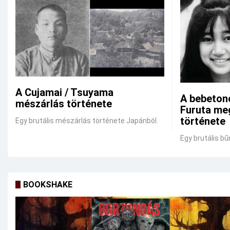
A Cujamai / Tsuyama
A bebeton
mészárlás története
Furuta me
története
Egy brutális mészárlás története Japánból.
Egy brutális bű
BOOKSHAKE