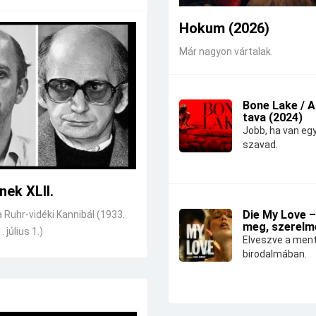
Hokum (2026)
Már nagyon vártalak.
Bone Lake / 
tava (2024)
Jobb, ha van eg
szavad.
nek XLII.
Die My Love –
a Ruhr-vidéki Kannibál (1933.
meg, szerelm
. július 1.)
Elveszve a ment
birodalmában.