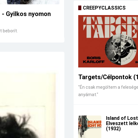
CREEPYCLASSICS
r - Gyilkos nyomon
 beborít.
Targets/Célpontok (
"Én csak megöltem a feleség
anyámat."
Island of Lost
Elveszett lel
(1932)