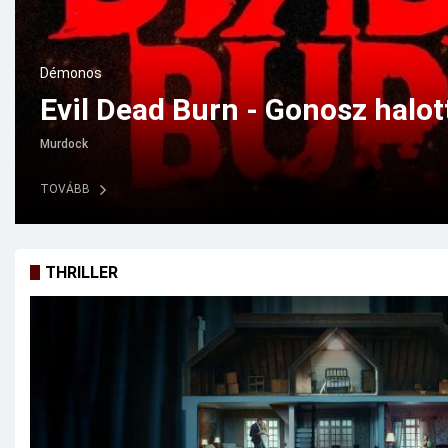
Vígjáték
The Invite – Meghívás (2026)
Gaerity
TOVÁBB
THRILLER