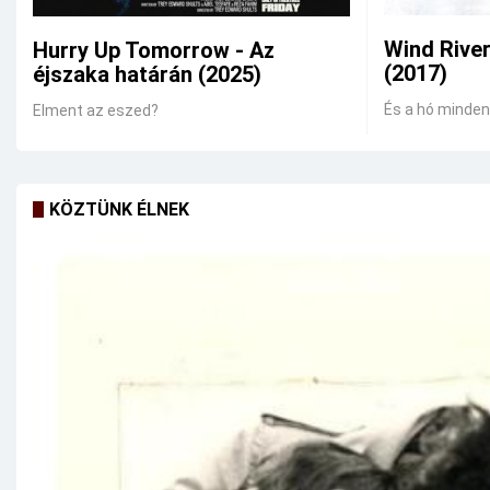
Wind Rive
Hurry Up Tomorrow - Az
(2017)
éjszaka határán (2025)
És a hó mindent
Elment az eszed?
KÖZTÜNK ÉLNEK