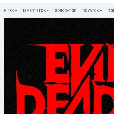
HÍREK
ISMERTETŐK
SOROZATOK
ROVATOK
TO