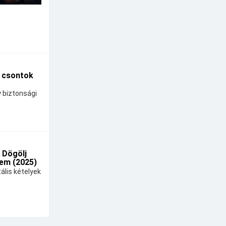
A csontok
y biztonsági
 Dögölj
em (2025)
ális kételyek