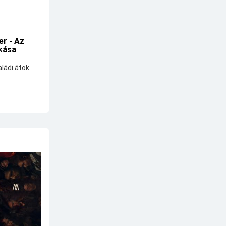
r - Az
kása
ládi átok