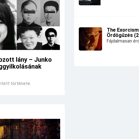
The Exorcism
Ördögűzés (2
Fájdalmasan érd
ozott lány – Junko
ggyilkolásának
ntett története.