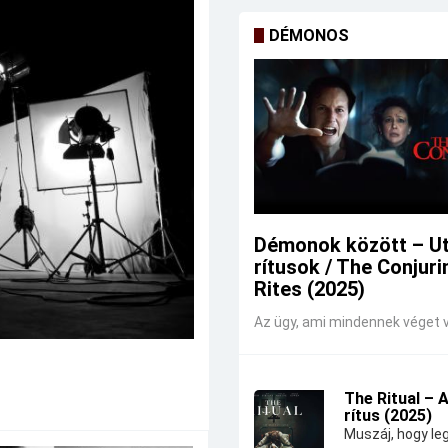
DÉMONOS
Démonok között – U
rítusok / The Conjuri
Rites (2025)
Az ügy, ami mindennek véget v
The Ritual – 
rítus (2025)
Muszáj, hogy leg