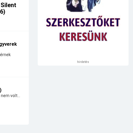
 Silent
26)
gyverek
térnek
hirdetés
)
 nem volt...