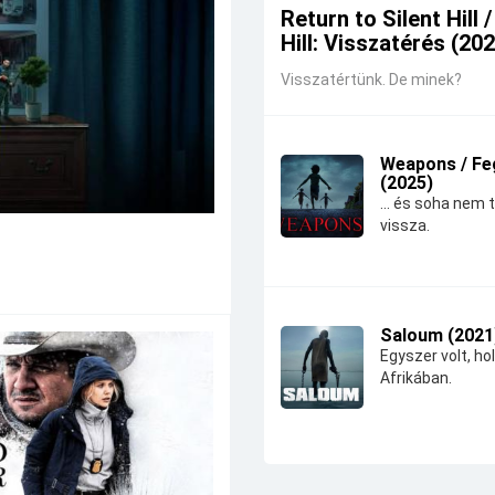
Return to Silent Hill /
Hill: Visszatérés (20
Visszatértünk. De minek?
Weapons / Fe
(2025)
... és soha nem 
vissza.
Saloum (2021
Egyszer volt, hol
Afrikában.