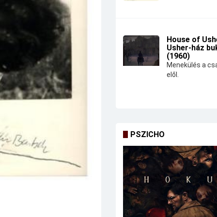
House of Ushe
Usher-ház bu
(1960)
Menekülés a csa
elől.
PSZICHO