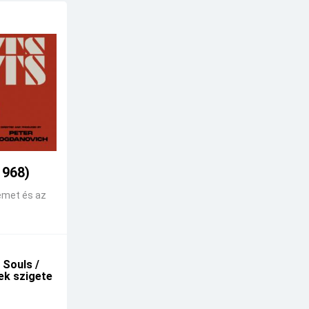
1968)
emet és az
 Souls /
kek szigete