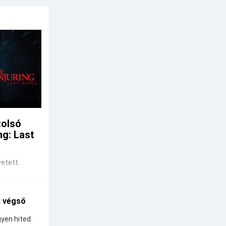
tolsó
ng: Last
etett.
A végső
yen hited.