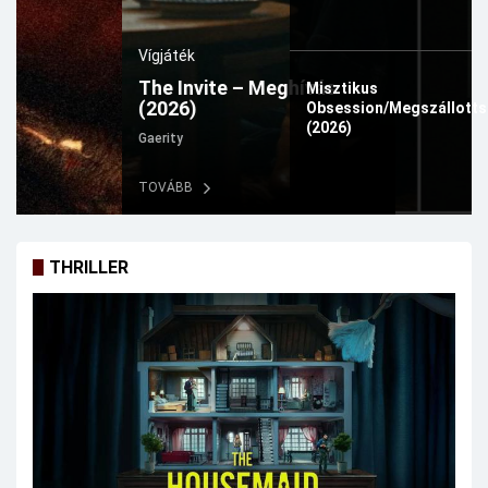
Vígjáték
The Invite – Meghívás
Misztikus
(2026)
Obsession/Megszállott
(2026)
Gaerity
TOVÁBB
THRILLER