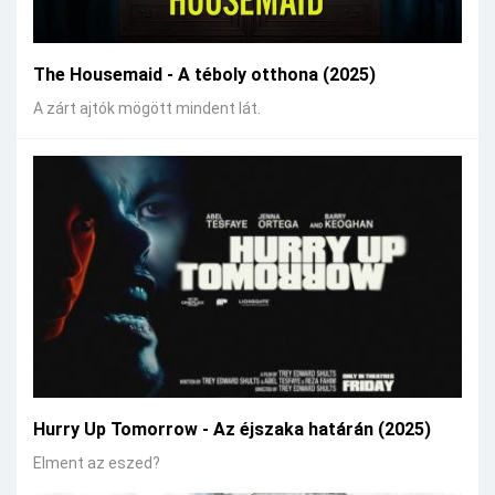
The Housemaid - A téboly otthona (2025)
A zárt ajtók mögött mindent lát.
Hurry Up Tomorrow - Az éjszaka határán (2025)
Elment az eszed?