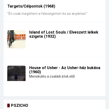
Targets/Célpontok (1968)
"Én csak megöltem a feleségemet és az anyámat."
Island of Lost Souls / Elveszett lelkek
szigete (1932)
House of Usher - Az Usher-ház bukása
(1960)
Menekülés a családi átok elől.
PSZICHO