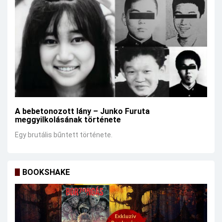
A bebetonozott lány – Junko Furuta
meggyilkolásának története
Egy brutális bűntett története.
BOOKSHAKE