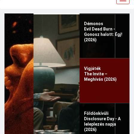
navig
Démonos
Evil Dead Burn -
Gonosz halott: Égj!
(2026)
Vígjáték
The Invite –
Meghívás (2026)
Földönkívüli
Disclosure Day - A
leleplezés napja
(2026)