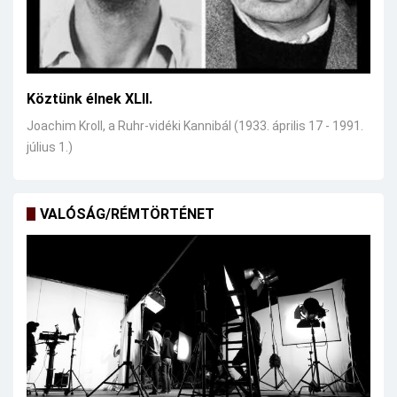
Köztünk élnek XLII.
Joachim Kroll, a Ruhr-vidéki Kannibál (1933. április 17 - 1991.
július 1.)
VALÓSÁG/RÉMTÖRTÉNET