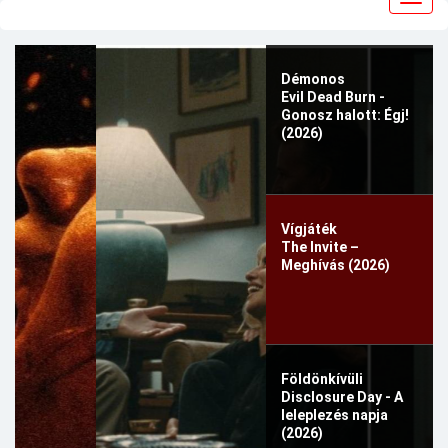
navig
Démonos
Evil Dead Burn -
Gonosz halott: Égj!
(2026)
Vígjáték
The Invite –
Meghívás (2026)
Földönkívüli
Disclosure Day - A
leleplezés napja
(2026)