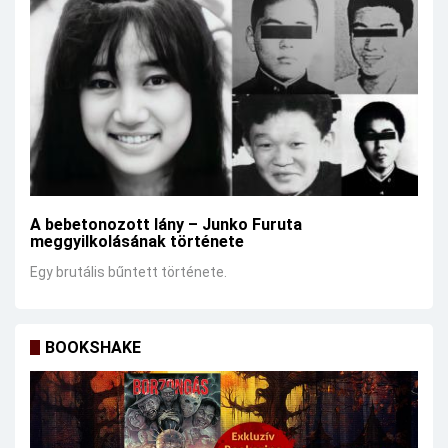
A bebetonozott lány – Junko Furuta
meggyilkolásának története
Egy brutális bűntett története.
BOOKSHAKE