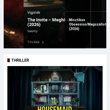
Vígjáték
The Invite – Meghívás
Misztikus
(2026)
Obsession/Megszállott
(2026)
Gaerity
TOVÁBB
THRILLER