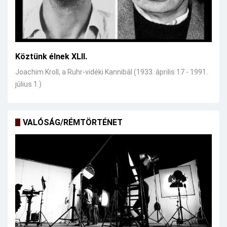
Köztünk élnek XLII.
Joachim Kroll, a Ruhr-vidéki Kannibál (1933. április 17 - 1991.
július 1.)
VALÓSÁG/RÉMTÖRTÉNET