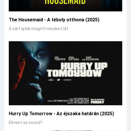
The Housemaid - A téboly otthona (2025)
A zárt ajtók mögött mindent lát.
Hurry Up Tomorrow - Az éjszaka határán (2025)
Elment az eszed?