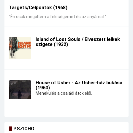
Targets/Célpontok (1968)
"Én csak megöltem a feleségemet és az anyámat."
Island of Lost Souls / Elveszett lelkek
szigete (1932)
House of Usher - Az Usher-ház bukása
(1960)
Menekülés a családi átok elől.
PSZICHO