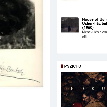
House of Ushe
Usher-ház bu
(1960)
Menekülés a csa
elől.
PSZICHO