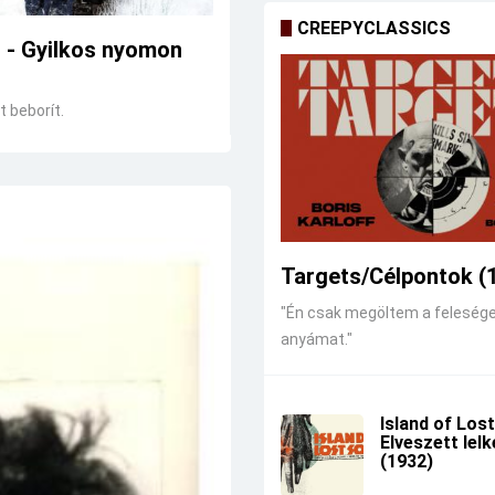
CREEPYCLASSICS
r - Gyilkos nyomon
 beborít.
Targets/Célpontok (
"Én csak megöltem a feleség
anyámat."
Island of Lost
Elveszett lel
(1932)