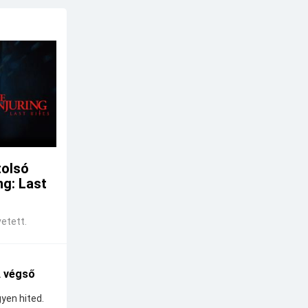
tolsó
ng: Last
etett.
A végső
yen hited.