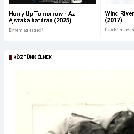
Wind Rive
Hurry Up Tomorrow - Az
(2017)
éjszaka határán (2025)
És a hó mindent
Elment az eszed?
KÖZTÜNK ÉLNEK