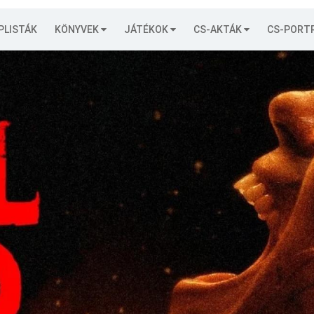
PLISTÁK
KÖNYVEK
JÁTÉKOK
CS-AKTÁK
CS-PORT