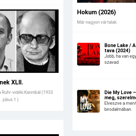
Hokum (2026)
Már nagyon vártalak.
Bone Lake / 
tava (2024)
Jobb, ha van eg
szavad.
nek XLII.
Die My Love –
a Ruhr-vidéki Kannibál (1933.
meg, szerelm
. július 1.)
Elveszve a ment
birodalmában.