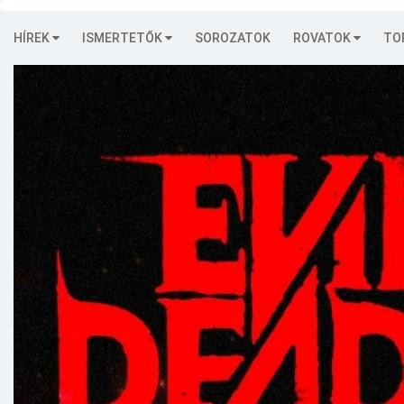
HÍREK
ISMERTETŐK
SOROZATOK
ROVATOK
TO