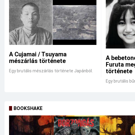
A Cujamai / Tsuyama
A bebeton
mészárlás története
Furuta me
története
Egy brutális mészárlás története Japánból.
Egy brutális bű
BOOKSHAKE