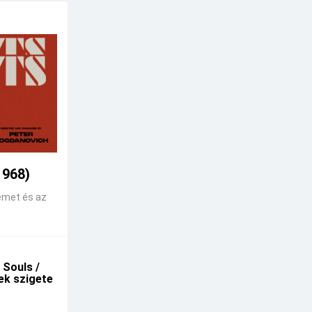
1968)
emet és az
 Souls /
kek szigete