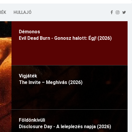
RÉK
HULLAJÓ
Démonos
Evil Dead Burn - Gonosz halott: Égj! (2026)
Vígjáték
The Invite – Meghívás (2026)
Földönkívüli
Disclosure Day - A leleplezés napja (2026)