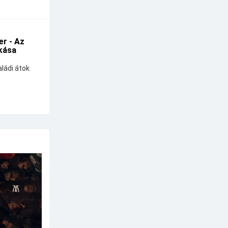
r - Az
kása
ládi átok