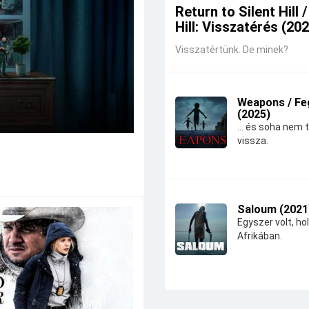
Return to Silent Hill /
Hill: Visszatérés (20
Visszatértünk. De minek?
Weapons / Fe
(2025)
... és soha nem 
vissza.
Saloum (2021
Egyszer volt, hol
Afrikában.