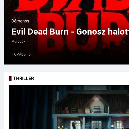
Vígjáték
The Invite – Meghívás (2026)
Gaerity
TOVÁBB
THRILLER