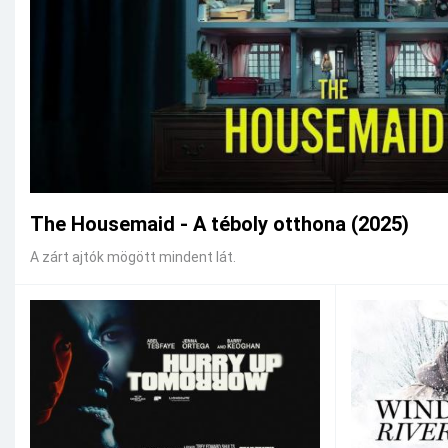
The Housemaid - A téboly otthona (2025)
A zárt ajtók mögött mindent lát.