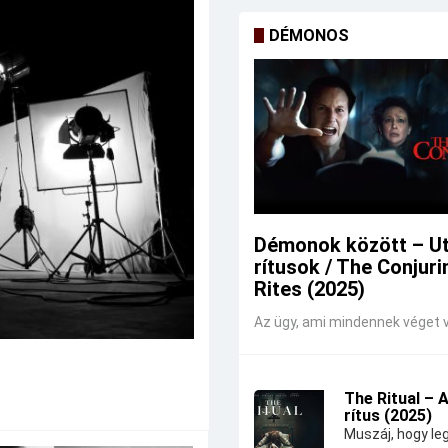
DÉMONOS
Démonok között – U
rítusok / The Conjuri
Rites (2025)
Az ügy, ami mindennek véget v
The Ritual – 
rítus (2025)
Muszáj, hogy leg