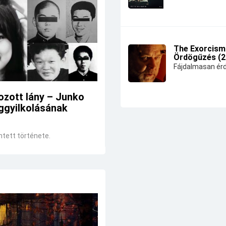
The Exorcism
Ördögűzés (2
Fájdalmasan érd
ozott lány – Junko
ggyilkolásának
ntett története.