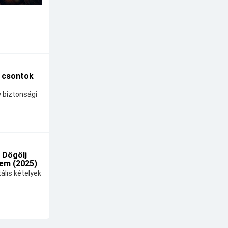
A csontok
y biztonsági
 Dögölj
em (2025)
ális kételyek