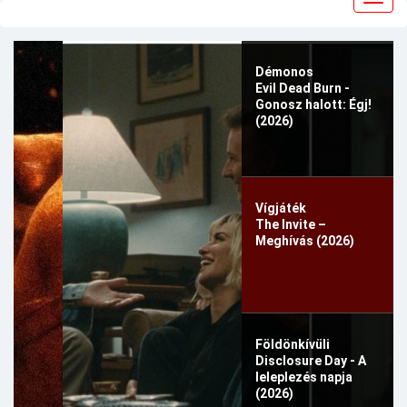
navig
Démonos
Evil Dead Burn -
Gonosz halott: Égj!
(2026)
Vígjáték
The Invite –
Meghívás (2026)
Földönkívüli
Disclosure Day - A
leleplezés napja
(2026)