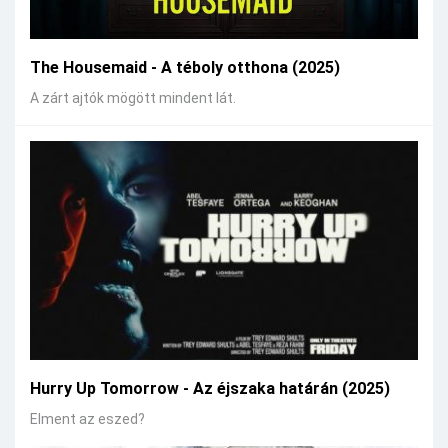
The Housemaid - A téboly otthona (2025)
A zárt ajtók mögött mindent lát.
Hurry Up Tomorrow - Az éjszaka határán (2025)
Elment az eszed?