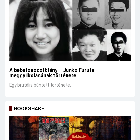
A bebetonozott lány – Junko Furuta
meggyilkolásának története
Egy brutális bűntett története.
BOOKSHAKE