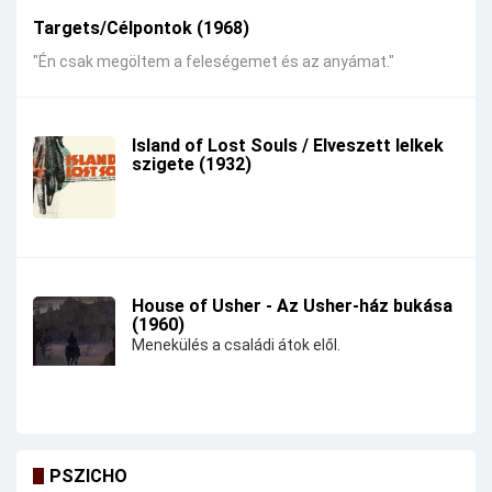
Targets/Célpontok (1968)
"Én csak megöltem a feleségemet és az anyámat."
Island of Lost Souls / Elveszett lelkek
szigete (1932)
House of Usher - Az Usher-ház bukása
(1960)
Menekülés a családi átok elől.
PSZICHO