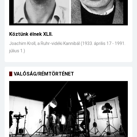
Köztünk élnek XLII.
Joachim Kroll, a Ruhr-vidéki Kannibál (1933. április 17 - 1991.
július 1.)
VALÓSÁG/RÉMTÖRTÉNET