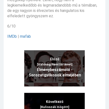
legkiemelkedőbb és legmaradandóbb mű a témában,
de egy nagyon is élvezetes és hangulatos kis
elfeledett gyöngyszem ez.
6/10
IMDb
|
mafab
Előző
[Valóság/Rémtörténet]
Élménybeszámoló -
Sorozatgyilkosok elméjében
Következő
[Kulisszák mögött]