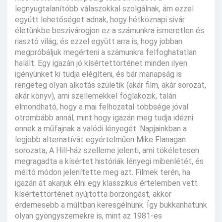
legnyugtalanítóbb válaszokkal szolgálnak, ám ezzel
együtt lehetőséget adnak, hogy hétköznapi sivár
életünkbe beszivárogjon ez a számunkra ismeretlen és
riasztó világ, és ezzel együtt arra is, hogy jobban
megpróbáljuk megérteni a számunkra felfoghatatlan
halált. Egy igazán jó kísértettörténet minden ilyen
igényünket ki tudja elégíteni, és bár manapság is
rengeteg olyan alkotás születik (akár film, akár sorozat,
akár könyv), ami szellemekkel foglakozik, talán
elmondható, hogy a mai felhozatal többsége jóval
otrombább annál, mint hogy igazán meg tudja idézni
ennek a műfajnak a valódi lényegét. Napjainkban a
legjobb alternatívát egyértelműen Mike Flanagan
sorozata, A Hill-ház szelleme jelenti, ami tökéletesen
megragadta a kísértet históriák lényegi mibenlétét, és
méltó módon jelenítette meg azt. Filmek terén, ha
igazán át akarjuk élni egy klasszikus értelemben vett
kísértettörténet nyújtotta borzongást, akkor
érdemesebb a múltban keresgélnünk. Így bukkanhatunk
olyan gyöngyszemekre is, mint az 1981-es