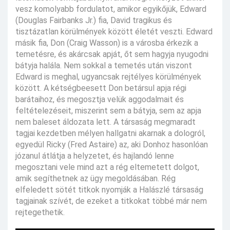
vesz komolyabb fordulatot, amikor egyikőjük, Edward
(Douglas Fairbanks Jr.) fia, David tragikus és
tisztázatlan körülmények között életét veszti. Edward
másik fia, Don (Craig Wasson) is a városba érkezik a
temetésre, és akárcsak apját, őt sem hagyja nyugodni
bátyja halála. Nem sokkal a temetés után viszont
Edward is meghal, ugyancsak rejtélyes körülmények
között. A kétségbeesett Don betársul apja régi
barátaihoz, és megosztja velük aggodalmait és
feltételezéseit, miszerint sem a bátyja, sem az apja
nem baleset áldozata lett. A társaság megmaradt
tagjai kezdetben mélyen hallgatni akarnak a dologról,
egyedül Ricky (Fred Astaire) az, aki Donhoz hasonlóan
józanul átlátja a helyzetet, és hajlandó lenne
megosztani vele mind azt a rég eltemetett dolgot,
amik segíthetnek az ügy megoldásában. Rég
elfeledett sötét titkok nyomják a Halászlé társaság
tagjainak szívét, de ezeket a titkokat többé már nem
rejtegethetik.