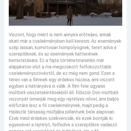
Viszont, hogy miért is nem annyira erőteljes, annak
okait már a cselekményben kell keresni. Az események
szép lassan, komótosan hömpölyögnek, teret adva a
szereplőknek, és az események hátterének
bemutatására. Ez a fajta történetmesélés már
alapjáraton elüt a ma megszokott felfokozottabb
cselekményszövéstől, de ez még nem gond. Ezen a
téren van a filmnek egy érdekes húzása, ami viszont
egyben a hátrányává is válik. A film fele ugyanis
múltbéli visszatekintésekből áll. Először Don múltbéli
viszonyát ismerjük meg egy rejtélyes nővel, ami baljós
előfutára lesz a fő cselekménynek, majd pedig a
Halászlé társaság múltjába pillantunk bele alaposan.
Ezek mind érdekes szekvenciák, és ezek bontják ki
egyesével a rejtélyt, felfedve a szereplőkre vadászó