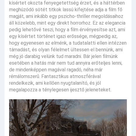
kísértet okozta fenyegetettség érzet, és a háttérben
meghúzódó sötét titkok lassú kifejtése adja a film fő
magját, ami inkább egy pszicho-thriller megoldásaihoz
áll közelebb, mint egy direkt horrorhoz. Ez az elegancia
pedig lehetővé teszi, hogy a film érvényesítse azt, ami
egy kísértet történet igazi erőssége, mégpedig az,
hogy egyenesen az elménk, a tudatalatti ellen intézzen
támadást, és olyan félelmet ültessen el bennünk, ami
még jó darabig velünk tud maradni. Bár jelen filmünk
esetében a hatás már nem tud annyira erőteljes lenni,
de mindenképpen magával ragadó, néha már
rémálomszerű. Fantasztikus atmoszférával
rendelkezik, ami kellően nyugtalanító, és jól
megalapozza a ténylegesen ijesztő jeleneteket.