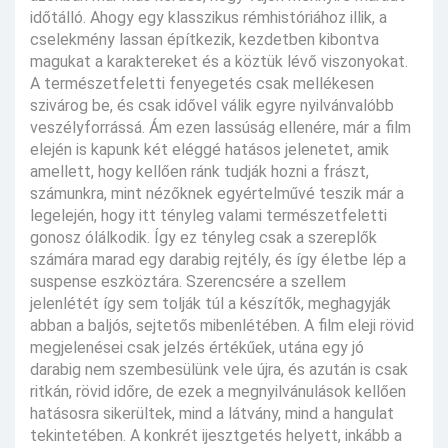
időtálló. Ahogy egy klasszikus rémhistóriához illik, a
cselekmény lassan építkezik, kezdetben kibontva
magukat a karaktereket és a köztük lévő viszonyokat.
A természetfeletti fenyegetés csak mellékesen
szivárog be, és csak idővel válik egyre nyilvánvalóbb
veszélyforrássá. Ám ezen lassúság ellenére, már a film
elején is kapunk két eléggé hatásos jelenetet, amik
amellett, hogy kellően ránk tudják hozni a frászt,
számunkra, mint nézőknek egyértelművé teszik már a
legelején, hogy itt tényleg valami természetfeletti
gonosz ólálkodik. Így ez tényleg csak a szereplők
számára marad egy darabig rejtély, és így életbe lép a
suspense eszköztára. Szerencsére a szellem
jelenlétét így sem tolják túl a készítők, meghagyják
abban a baljós, sejtetős mibenlétében. A film eleji rövid
megjelenései csak jelzés értékűek, utána egy jó
darabig nem szembesülünk vele újra, és azután is csak
ritkán, rövid időre, de ezek a megnyilvánulások kellően
hatásosra sikerültek, mind a látvány, mind a hangulat
tekintetében. A konkrét ijesztgetés helyett, inkább a