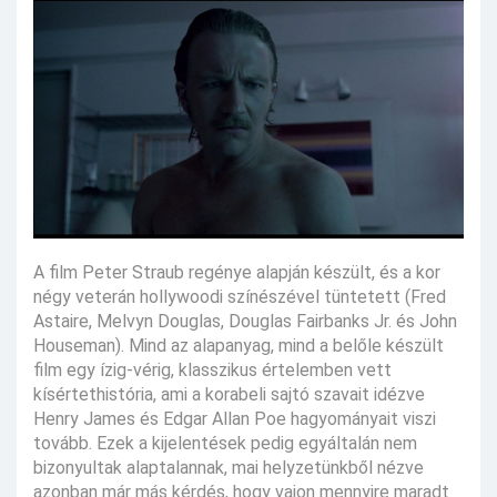
A film Peter Straub regénye alapján készült, és a kor
négy veterán hollywoodi színészével tüntetett (Fred
Astaire, Melvyn Douglas, Douglas Fairbanks Jr. és John
Houseman). Mind az alapanyag, mind a belőle készült
film egy ízig-vérig, klasszikus értelemben vett
kísértethistória, ami a korabeli sajtó szavait idézve
Henry James és Edgar Allan Poe hagyományait viszi
tovább. Ezek a kijelentések pedig egyáltalán nem
bizonyultak alaptalannak, mai helyzetünkből nézve
azonban már más kérdés, hogy vajon mennyire maradt