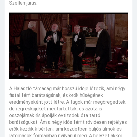
Szellemjárás.
A Halászlé társaság már hosszú ideje létezik, ami négy
fiatal férfi barátságának, és örök hűségének
eredményeként jött létre. A tagok már megöregedtek,
de régi esküjüket megtartották, és azóta is
összejárnak és ápolják évtizedek óta tartó
barátságukat. Ám a négy idős férfit rövidesen rejtélyes
erők kezdik kísérteni, ami kezdetben baljós álmok és
látomások formájában nyilvánul meg. A helyzet akkor