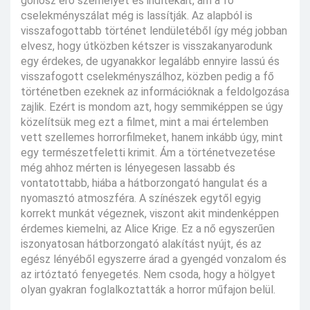
gonosz erő személyét és indítékait, ám a fő
cselekményszálat még is lassítják. Az alapból is
visszafogottabb történet lendületéből így még jobban
elvesz, hogy útközben kétszer is visszakanyarodunk
egy érdekes, de ugyanakkor legalább ennyire lassú és
visszafogott cselekményszálhoz, közben pedig a fő
történetben ezeknek az információknak a feldolgozása
zajlik. Ezért is mondom azt, hogy semmiképpen se úgy
közelítsük meg ezt a filmet, mint a mai értelemben
vett szellemes horrorfilmeket, hanem inkább úgy, mint
egy természetfeletti krimit. Ám a történetvezetése
még ahhoz mérten is lényegesen lassabb és
vontatottabb, hiába a hátborzongató hangulat és a
nyomasztó atmoszféra. A színészek egytől egyig
korrekt munkát végeznek, viszont akit mindenképpen
érdemes kiemelni, az Alice Krige. Ez a nő egyszerűen
iszonyatosan hátborzongató alakítást nyújt, és az
egész lényéből egyszerre árad a gyengéd vonzalom és
az irtóztató fenyegetés. Nem csoda, hogy a hölgyet
olyan gyakran foglalkoztatták a horror műfajon belül.