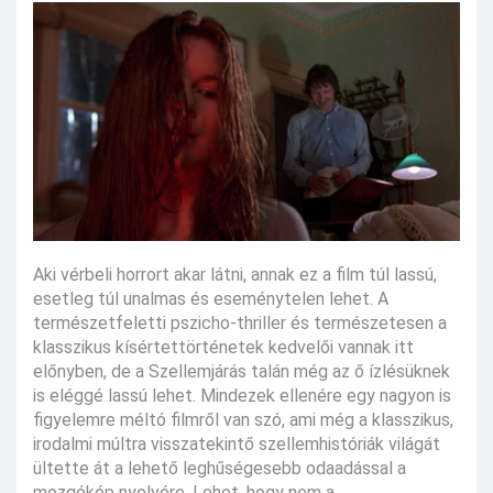
Aki vérbeli horrort akar látni, annak ez a film túl lassú,
esetleg túl unalmas és eseménytelen lehet. A
természetfeletti pszicho-thriller és természetesen a
klasszikus kísértettörténetek kedvelői vannak itt
előnyben, de a Szellemjárás talán még az ő ízlésüknek
is eléggé lassú lehet. Mindezek ellenére egy nagyon is
figyelemre méltó filmről van szó, ami még a klasszikus,
irodalmi múltra visszatekintő szellemhistóriák világát
ültette át a lehető leghűségesebb odaadással a
mozgókép nyelvére. Lehet, hogy nem a