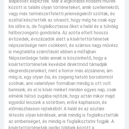
alapkövét képezték. Már a legkorábbi irodalmi művek
között is találni olyan történeteket, amik szellemekről,
vagy más természetfeletti jelenségekről szóltak, és
ezáltal késztették az olvasót, hogy még ha csak egy
kis időre is, de foglalkoztassa őket a halál és a túlvilág
hátborzongató gondolata. Az azóta eltelt hosszú
évtizedek, évszázadok alatt a kísértettörténetek
népszerűsége nem csökkent, és számos nagy művész
is megtalálta számítását ebben a műfajban.
Népszerűsége talán annak is köszönhető, hogy a
kísértettörténetek kevésbé direktmód támadják
idegrendszerünket, mint a horror más alzsánerei, ám
még is, egy olyan ősi, és zsigerig hatoló borzalomról
szólnak, ami valamilyen formában mindig is ott volt
bennünk, és el is kísér minket minden egyes nap, csak
elménk hátsó zugába rejtőzik, hogy aztán mikor majd
egyedül leszünk a sötétben, erőre kaphasson, és
előmászhasson rejtekéből. A halál és az azutáni
létezés olyan kérdések, amik mindig is foglalkoztatták
az emberiséget, és mindig is foglalkoztatni fogják. A
kísértettörténetek pedig többek között a