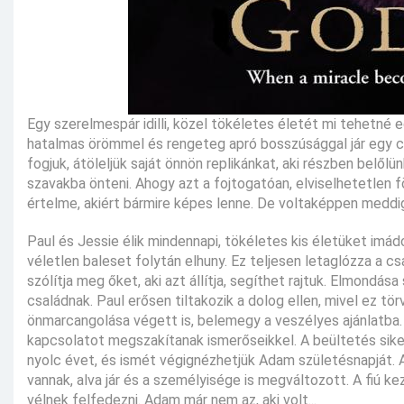
Egy szerelmespár idilli, közel tökéletes életét mi tehetn
hatalmas örömmel és rengeteg apró bosszúsággal jár egy cs
fogjuk, átöleljük saját önnön replikánkat, aki részben belől
szavakba önteni. Ahogy azt a fojtogatóan, elviselhetetlen f
értelme, akiért bármire képes lenne. De voltaképpen meddi
Paul és Jessie élik mindennapi, tökéletes kis életüket imád
véletlen baleset folytán elhuny. Ez teljesen letaglózza a cs
szólítja meg őket, aki azt állítja, segíthet rajtuk. Elmondása
családnak. Paul erősen tiltakozik a dolog ellen, mivel ez t
önmarcangolása végett is, belemegy a veszélyes ajánlatba.
kapcsolatot megszakítanak ismerőseikkel. A beültetés sike
nyolc évet, és ismét végignézhetjük Adam születésnapját.
vannak, alva jár és a személyisége is megváltozott. A fiú 
vélnek felfedezni. Adam már nem az, aki volt...