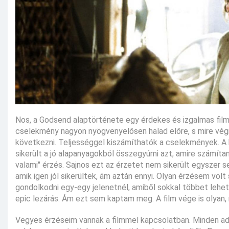
Nos, a Godsend alaptörténete egy érdekes és izgalmas fil
cselekmény nagyon nyögvenyelősen halad előre, s mire végre
következni. Teljességgel kiszámíthatók a cselekmények. A 
sikerült a jó alapanyagokból összegyúrni azt, amire számít
valami" érzés. Sajnos ezt az érzetet nem sikerült egyszer s
amik igen jól sikerültek, ám aztán ennyi. Olyan érzésem vol
gondolkodni egy-egy jelenetnél, amiből sokkal többet lehet
epic lezárás. Ám ezt sem kaptam meg. A film vége is olyan, 
Vegyes érzéseim vannak a filmmel kapcsolatban. Minden adott