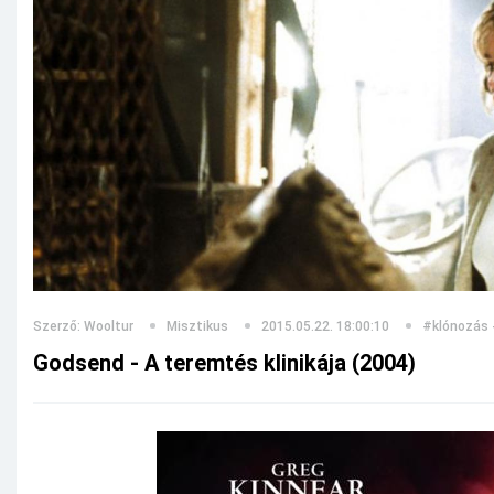
Szerző: Wooltur
Misztikus
2015.05.22. 18:00:10
#klónozás
Godsend - A teremtés klinikája (2004)