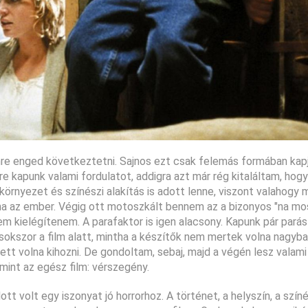
mre enged következtetni. Sajnos ezt csak felemás formában kap
 kapunk valami fordulatot, addigra azt már rég kitaláltam, hogy
környezet és színészi alakítás is adott lenne, viszont valahog
ana az ember. Végig ott motoszkált bennem az a bizonyos "na mo
em kielégítenem. A parafaktor is igen alacsony. Kapunk pár parás
t sokszor a film alatt, mintha a készítők nem mertek volna nagyb
ett volna kihozni. De gondoltam, sebaj, majd a végén lesz valam
mint az egész film: vérszegény.
 volt egy iszonyat jó horrorhoz. A történet, a helyszín, a szín