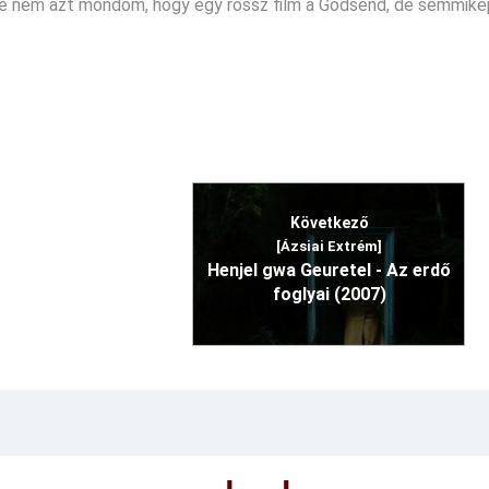
sze nem azt mondom, hogy egy rossz film a Godsend, de semmik
.
Következő
[Ázsiai Extrém]
Henjel gwa Geuretel - Az erdő
foglyai (2007)