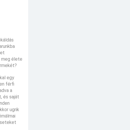
ekáldás
karunkba
het
al meg élete
ermekét?
kal egy
en férfi
 adva a
, és saját
inden
kkor ugrik
rémálmai
eseteket