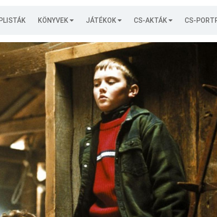
PLISTÁK
KÖNYVEK
JÁTÉKOK
CS-AKTÁK
CS-PORT