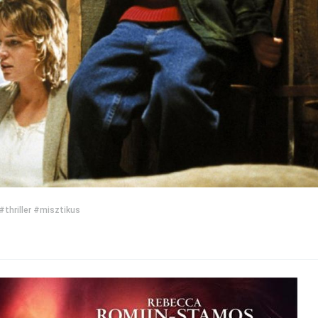
#thriller
#misztikus