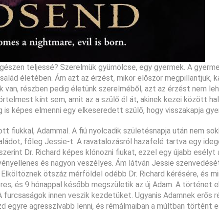
é egészen teljessé? Szerelmük gyümölcse, egy gyermek. A gyerm
alád életében. Ám azt az érzést, mikor először megpillantjuk, 
ünk van, részben pedig életünk szerelméből, azt az érzést nem le
örtelmest kínt sem, amit az a szülő él át, akinek kezei között h
g is képes elmenni egy elkeseredett szülő, hogy visszakapja gy
ott fiukkal, Adammal. A fiú nyolcadik születésnapja után nem sok
aládot, főleg Jessie-t. A ravatalozásról hazafelé tartva egy ideg
 szerint Dr. Richard képes klónozni fiukat, ezzel egy újabb esélyt
örvényellenes és nagyon veszélyes. Ám látván Jessie szenvedését
 Elköltöznek ötszáz mérföldel odébb Dr. Richard kérésére, és m
res, és 9 hónappal később megszületik az új Adam. A történet e
 A furcsaságok innen veszik kezdetüket. Ugyanis Adamnek erős 
kezd egyre agresszívabb lenni, és rémálmaiban a múltban történt 