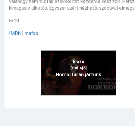
valahogy nem tudtak ezekkel mit kezdeni a készítők. Per
kimagasló alkotás. Egyszer azért nézhető, szódával elmegy
5/10
IMDb
|
mafab
Előző
[Hullajó]
Horrortúrán jártunk