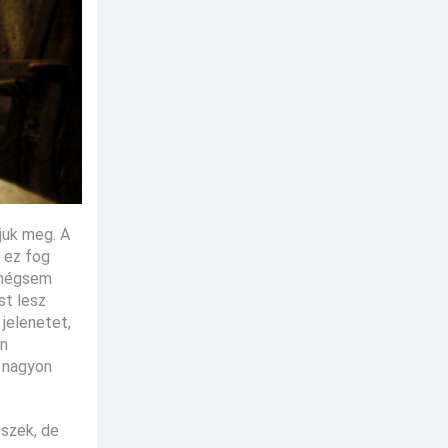
juk meg. A
 ez fog
y mégsem
st lesz
 jelenetet,
an
i nagyon
észek, de