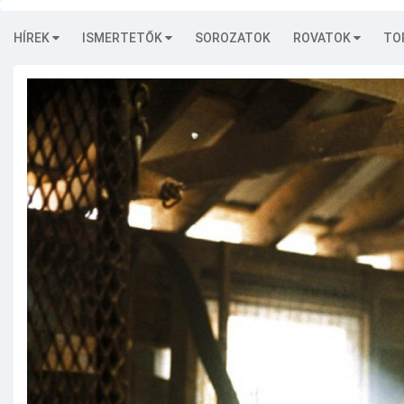
HÍREK
ISMERTETŐK
SOROZATOK
ROVATOK
TO