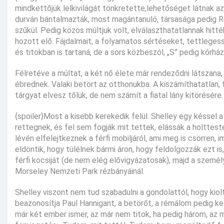
mindkettőjük lelkivilágát tönkretette,lehetőséget látnak a
durván bántalmazták, most magántanuló, társasága pedig Ro
szűkül. Pedig közös múltjuk volt, elválaszthatatlannak hitt
hozott elő. Fájdalmait, a folyamatos sértéseket, tettleges
és titokban is tartaná, de a sors közbeszól, „S” pedig kórház
Félretéve a múltat, a két nő élete már rendeződni látszana, 
ébrednek. Valaki betört az otthonukba. A kiszámíthatatlan,
tárgyat elvesz tőlük, de nem számít a fiatal lány kitörésére
{spoiler}Most a kisebb kerekedik felül. Shelley egy késsel a
rettegnek, és fel sem fogják mit tettek, elássák a holttes
lévén elfelejtkeznek a férfi mobiljáról, ami meg is csörren
eldöntik, hogy túlélnek bármi áron, hogy feldolgozzák ezt is
férfi kocsiját (de nem elég elővigyázatosak), majd a szemé
Morseley Nemzeti Park rézbányáinál.
Shelley viszont nem tud szabadulni a gondolattól, hogy kio
beazonosítja Paul Hannigant, a betörőt, a rémálom pedig kezd
már két ember ismer, az már nem titok, ha pedig három, az 