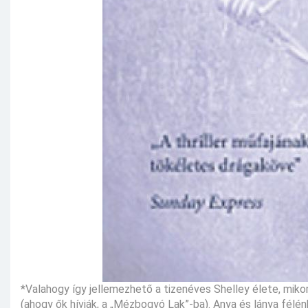
*Valahogy így jellemezhető a tizenéves Shelley élete, mikor
(ahogy ők hívják, a „Mézbogyó Lak”-ba). Anya és lánya félénk