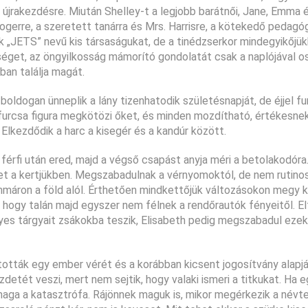
z újrakezdésre. Miután Shelley-t a legjobb barátnői, Jane, Emma 
gerre, a szeretett tanárra és Mrs. Harrisre, a kötekedő pedagó
ék „JETS” nevű kis társaságukat, de a tinédzserkor mindegyikőjü
séget, az öngyilkosság mámorító gondolatát csak a naplójával o
ban találja magát.
boldogan ünneplik a lány tizenhatodik születésnapját, de éjjel f
 furcsa figura megkötözi őket, és minden mozdítható, értékesne
. Elkezdődik a harc a kisegér és a kandúr között.
 férfi után ered, majd a végső csapást anyja méri a betolakodóra
tet a kertjükben. Megszabadulnak a vérnyomoktól, de nem rutino
, immáron a föld alól. Érthetően mindkettőjük változásokon megy k
, hogy talán majd egyszer nem félnek a rendőrautók fényeitől. El
lyes tárgyait zsákokba teszik, Elisabeth pedig megszabadul ezek
ltották egy ember vérét és a korábban kicsent jogosítvány alapj
etét veszi, mert nem sejtik, hogy valaki ismeri a titkukat. Ha e
maga a katasztrófa. Rájönnek maguk is, mikor megérkezik a névt