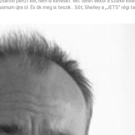
zsaroló pénzt kér, nem is keveset. Mit tehet ekkor a szürke ki
um újra öl. És ők meg is teszik... Sőt, Shelley a „JETS” régi tag