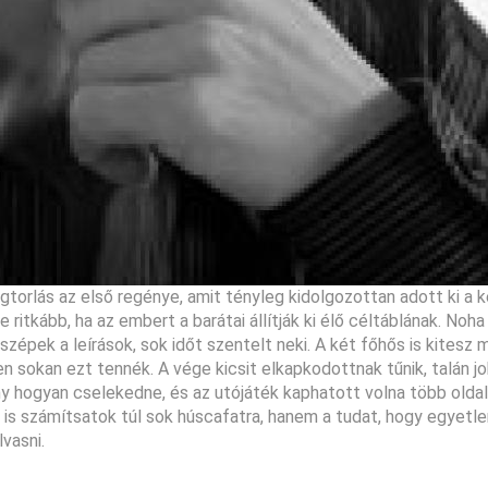
torlás az első regénye, amit tényleg kidolgozottan adott ki a k
 ritkább, ha az embert a barátai állítják ki élő céltáblának. Noh
épek a leírások, sok időt szentelt neki. A két főhős is kitesz 
en sokan ezt tennék. A vége kicsit elkapkodottnak tűnik, talán j
lány hogyan cselekedne, és az utójáték kaphatott volna több oldal
s számítsatok túl sok húscafatra, hanem a tudat, hogy egyetlen
vasni.