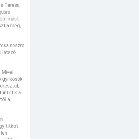
és Teresa
gusra
kből mást
sztja meg,
urcsa neszre
k látszó
. Mivel
s gyilkosok
eresztül,
tüntetik a
től a
án
gy titkot
elen