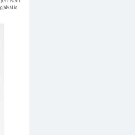
segér? Nem
jaival is