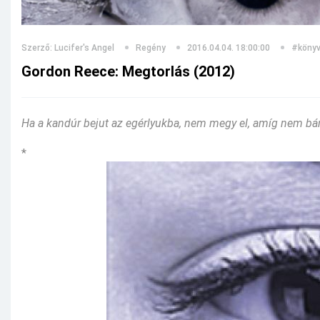
Szerző: Lucifer's Angel
Regény
2016.04.04. 18:00:00
#köny
Gordon Reece: Megtorlás (2012)
Ha a kandúr bejut az egérlyukba, nem megy el, amíg nem bán
*