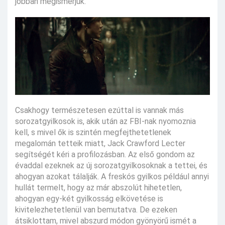
jobban megismerjük.
Csakhogy természetesen ezúttal is vannak más
sorozatgyilkosok is, akik után az FBI-nak nyomoznia
kell, s mivel ők is szintén megfejthetetlenek
megalomán tetteik miatt, Jack Crawford Lecter
segítségét kéri a profilozásban. Az első gondom az
évaddal ezeknek az új sorozatgyilkosoknak a tettei, és
ahogyan azokat tálalják. A freskós gyilkos például annyi
hullát termelt, hogy az már abszolút hihetetlen,
ahogyan egy-két gyilkosság elkövetése is
kivitelezhetetlenül van bemutatva. De ezeken
átsiklottam, mivel abszurd módon gyönyörű ismét a