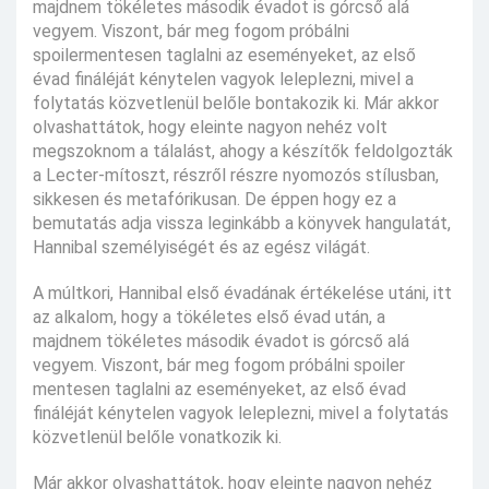
majdnem tökéletes második évadot is górcső alá
vegyem. Viszont, bár meg fogom próbálni
spoilermentesen taglalni az eseményeket, az első
évad fináléját kénytelen vagyok leleplezni, mivel a
folytatás közvetlenül belőle bontakozik ki. Már akkor
olvashattátok, hogy eleinte nagyon nehéz volt
megszoknom a tálalást, ahogy a készítők feldolgozták
a Lecter-mítoszt, részről részre nyomozós stílusban,
sikkesen és metafórikusan. De éppen hogy ez a
bemutatás adja vissza leginkább a könyvek hangulatát,
Hannibal személyiségét és az egész világát.
A múltkori, Hannibal első évadának értékelése utáni, itt
az alkalom, hogy a tökéletes első évad után, a
majdnem tökéletes második évadot is górcső alá
vegyem. Viszont, bár meg fogom próbálni spoiler
mentesen taglalni az eseményeket, az első évad
fináléját kénytelen vagyok leleplezni, mivel a folytatás
közvetlenül belőle vonatkozik ki.
Már akkor olvashattátok, hogy eleinte nagyon nehéz