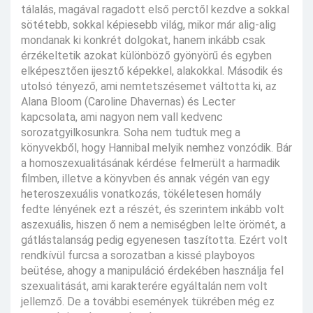
tálalás, magával ragadott első perctől kezdve a sokkal
sötétebb, sokkal képiesebb világ, mikor már alig-alig
mondanak ki konkrét dolgokat, hanem inkább csak
érzékeltetik azokat különböző gyönyörű és egyben
elképesztően ijesztő képekkel, alakokkal. Második és
utolsó tényező, ami nemtetszésemet váltotta ki, az
Alana Bloom (Caroline Dhavernas) és Lecter
kapcsolata, ami nagyon nem vall kedvenc
sorozatgyilkosunkra. Soha nem tudtuk meg a
könyvekből, hogy Hannibal melyik nemhez vonzódik. Bár
a homoszexualitásának kérdése felmerült a harmadik
filmben, illetve a könyvben és annak végén van egy
heteroszexuális vonatkozás, tökéletesen homály
fedte lényének ezt a részét, és szerintem inkább volt
aszexuális, hiszen ő nem a nemiségben lelte örömét, a
gátlástalanság pedig egyenesen taszította. Ezért volt
rendkívül furcsa a sorozatban a kissé playboyos
beütése, ahogy a manipuláció érdekében használja fel
szexualitását, ami karakterére egyáltalán nem volt
jellemző. De a további események tükrében még ez