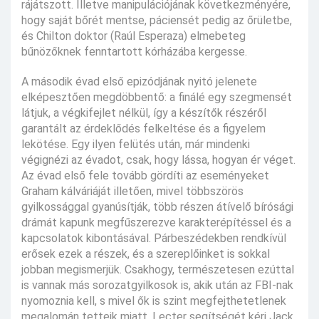
rájátszott. Illetve manipulációjának következményére,
hogy saját bőrét mentse, páciensét pedig az őrületbe,
és Chilton doktor (Raúl Esperaza) elmebeteg
bűnözőknek fenntartott kórházába kergesse.
A második évad első epizódjának nyitó jelenete
elképesztően megdöbbentő: a finálé egy szegmensét
látjuk, a végkifejlet nélkül, így a készítők részéről
garantált az érdeklődés felkeltése és a figyelem
lekötése. Egy ilyen felütés után, már mindenki
végignézi az évadot, csak, hogy lássa, hogyan ér véget.
Az évad első fele tovább gördíti az eseményeket
Graham kálváriáját illetően, mivel többszörös
gyilkossággal gyanúsítják, több részen átívelő bírósági
drámát kapunk megfűszerezve karakterépítéssel és a
kapcsolatok kibontásával. Párbeszédekben rendkívül
erősek ezek a részek, és a szereplőinket is sokkal
jobban megismerjük. Csakhogy, természetesen ezúttal
is vannak más sorozatgyilkosok is, akik után az FBI-nak
nyomoznia kell, s mivel ők is szint megfejthetetlenek
megalomán tetteik miatt, Lecter segítségét kéri Jack