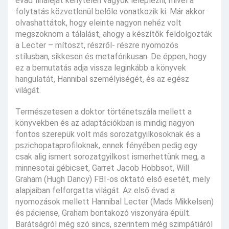
évad fináléját kénytelen vagyok leleplezni, mivel a
folytatás közvetlenül belőle vonatkozik ki. Már akkor
olvashattátok, hogy eleinte nagyon nehéz volt
megszoknom a tálalást, ahogy a készítők feldolgozták
a Lecter – mítoszt, részről- részre nyomozós
stílusban, sikkesen és metafórikusan. De éppen, hogy
ez a bemutatás adja vissza leginkább a könyvek
hangulatát, Hannibal személyiségét, és az egész
világát.
Természetesen a doktor történetszála mellett a
könyvekben és az adaptációkban is mindig nagyon
fontos szerepük volt más sorozatgyilkosoknak és a
pszichopataprofiloknak, ennek fényében pedig egy
csak alig ismert sorozatgyilkost ismerhettünk meg, a
minnesotai gébicset, Garret Jacob Hobbsot, Will
Graham (Hugh Dancy) FBI-os oktató első esetét, mely
alapjaiban felforgatta világát. Az első évad a
nyomozások mellett Hannibal Lecter (Mads Mikkelsen)
és páciense, Graham bontakozó viszonyára épült.
Barátságról még szó sincs, szerintem még szimpátiáról