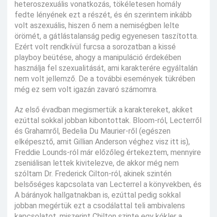
heteroszexuális vonatkozás, tökéletesen homály
fedte lényének ezt a részét, és én szerintem inkább
volt aszexuális, hiszen ő nem a nemiségben lelte
örömét, a gátlástalanság pedig egyenesen taszította.
Ezért volt rendkívül furcsa a sorozatban a kissé
playboy beütése, ahogy a manipuláció érdekében
használja fel szexualitását, ami karakterére egyáltalán
nem volt jellemző. De a további események tükrében
még ez sem volt igazán zavaró számomra.
Az első évadban megismertük a karaktereket, akiket
ezúttal sokkal jobban kibontottak. Bloom-ról, Lecterről
és Grahamről, Bedelia Du Maurier-ről (egészen
elképesztő, amit Gillian Anderson véghez visz itt is),
Freddie Lounds-ról már előzőleg értekeztem, mennyire
zseniálisan lettek kivitelezve, de akkor még nem
szóltam Dr. Frederick Cilton-ról, akinek szintén
belsőséges kapcsolata van Lecterrel a könyvekben, és
A bárányok hallgatnakban is, ezúttal pedig sokkal
jobban megértük ezt a csodálattal teli ambivalens
kapcsolatot, miszerint Chilton szinte egy kókler a