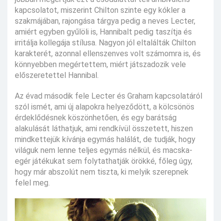
kapcsolatot, miszerint Chilton szinte egy kókler a
szakmájában, rajongása tárgya pedig a neves Lecter,
amiért egyben gyűlöli is, Hannibalt pedig taszítja és
irritálja kollegája stílusa. Nagyon jól eltalálták Chilton
karakterét, azonnal ellenszenves volt számomra is, és
könnyebben megértettem, miért játszadozik vele
előszeretettel Hannibal.
Az évad második fele Lecter és Graham kapcsolatáról
szól ismét, ami új alapokra helyeződött, a kölcsönös
érdeklődésnek köszönhetően, és egy barátság
alakulását láthatjuk, ami rendkívül összetett, hiszen
mindkettejük kívánja egymás halálát, de tudják, hogy
világuk nem lenne teljes egymás nélkül, és macska-
egér játékukat sem folytathatják örökké, főleg úgy,
hogy már abszolút nem tiszta, ki melyik szerepnek
felel meg.