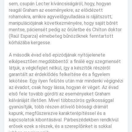
sem, csupán Lecter kíváncsiságáról, hogy, hogyan
reagál Graham az eseményekre; az előidézett
rohamokra, amikre agyvelőgyulladása is rájátszott;
manipulációjának következményére, hogy saját bőrét
mentse, páciensét pedig az őrületbe és Chilton doktor
(Raúl Esparza) elmebeteg bűnözőknek fenntartott
kórházába kergesse.
A második évad első epizódjának nyitójelenete
elképesztően megdöbbentő: a finálé egy szegmensét
látjuk, a végkifejlet nélkül, így a készítők részéről
garantált az érdeklődés felkeltése és a figyelem
lekötése. Egy ilyen felütés után már mindenki végignézi
az évadot, csak hogy lássa, hogyan ér véget. Az évad
első fele tovább gördíti az eseményeket Graham
kálváriáját illetően. Mivel többszörös gyilkossággal
gyanúsítják, több részen átívelő bírósági drámát
kapunk, megfűszerezve karakterépítéssel és a
kapcsolatok kibontásával. Párbeszédekben rendkívül
erősek ezek a részek, és a szereplőinket is sokkal