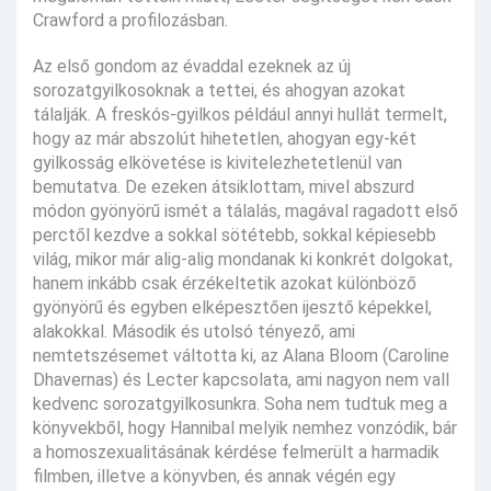
Crawford a profilozásban.
Az első gondom az évaddal ezeknek az új
sorozatgyilkosoknak a tettei, és ahogyan azokat
tálalják. A freskós-gyilkos például annyi hullát termelt,
hogy az már abszolút hihetetlen, ahogyan egy-két
gyilkosság elkövetése is kivitelezhetetlenül van
bemutatva. De ezeken átsiklottam, mivel abszurd
módon gyönyörű ismét a tálalás, magával ragadott első
perctől kezdve a sokkal sötétebb, sokkal képiesebb
világ, mikor már alig-alig mondanak ki konkrét dolgokat,
hanem inkább csak érzékeltetik azokat különböző
gyönyörű és egyben elképesztően ijesztő képekkel,
alakokkal. Második és utolsó tényező, ami
nemtetszésemet váltotta ki, az Alana Bloom (Caroline
Dhavernas) és Lecter kapcsolata, ami nagyon nem vall
kedvenc sorozatgyilkosunkra. Soha nem tudtuk meg a
könyvekből, hogy Hannibal melyik nemhez vonzódik, bár
a homoszexualitásának kérdése felmerült a harmadik
filmben, illetve a könyvben, és annak végén egy