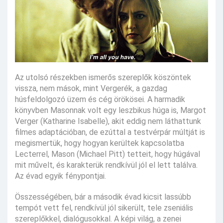
Az utolsó részekben ismerős szereplők köszöntek
vissza, nem mások, mint Vergerék, a gazdag
húsfeldolgozó üzem és cég örökösei. A harmadik
könyvben Masonnak volt egy leszbikus húga is, Margot
Verger (Katharine Isabelle), akit eddig nem láthattunk
filmes adaptációban, de ezúttal a testvérpár múltját is
megismertük, hogy hogyan kerültek kapcsolatba
Lecterrel, Mason (Michael Pitt) tetteit, hogy húgával
mit művelt, és karakterük rendkívül jól el lett találva.
Az évad egyik fénypontjai.
Összességében, bár a második évad kicsit lassúbb
tempót vett fel, rendkívül jól sikerült, tele zseniális
szereplőkkel, dialógusokkal. A képi világ, a zenei