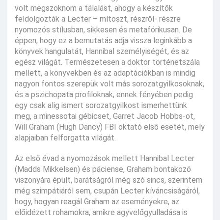
volt megszoknom a tálalást, ahogy a készítők
feldolgozták a Lecter – mítoszt, részről- részre
nyomozós stílusban, sikkesen és metafórikusan. De
éppen, hogy ez a bemutatás adja vissza leginkább a
könyvek hangulatát, Hannibal személyiségét, és az
egész világát. Természetesen a doktor történetszála
mellett, a könyvekben és az adaptációkban is mindig
nagyon fontos szerepük volt más sorozatgyilkosoknak,
és a pszichopata profiloknak, ennek fényében pedig
egy csak alig ismert sorozatgyilkost ismerhettünk
meg, a minessotai gébicset, Garret Jacob Hobbs-ot,
Will Graham (Hugh Dancy) FBI oktató első esetét, mely
alapjaiban felforgatta világát.
Az első évad a nyomozások mellett Hannibal Lecter
(Madds Mikkelsen) és páciense, Graham bontakozó
viszonyára épült, barátságról még szó sincs, szerintem
még szimpátiáról sem, csupán Lecter kíváncsiságáról,
hogy, hogyan reagál Graham az eseményekre, az
előidézett rohamokra, amikre agyvelőgyulladása is