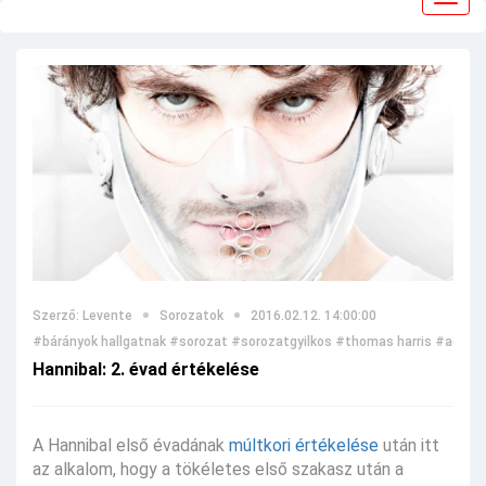
navig
Szerző: Levente
Sorozatok
2016.02.12. 14:00:00
#bárányok hallgatnak
#sorozat
#sorozatgyilkos
#thomas harris
#adaptá
Hannibal: 2. évad értékelése
A Hannibal első évadának
múltkori értékelése
után itt
az alkalom, hogy a tökéletes első szakasz után a