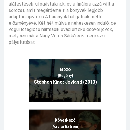
aláfestések kifogástalanok, és a fináléra azzá vált a
sorozat, amit megérdemelt: a könyvek legjobb
adaptációjává, és A bárányok hallgatnak méltó
előzményévé. Két hét múlva a nehézkesen induló, de
végül letaglózó harmadik évad értékelésével jövök,
melyben már a Nagy Vörös Sárkány is megkezdi
pályafutását.
Előző
[Regény]
Stephen King: Joyland (2013)
Következő
[Ázsiai Extrém]