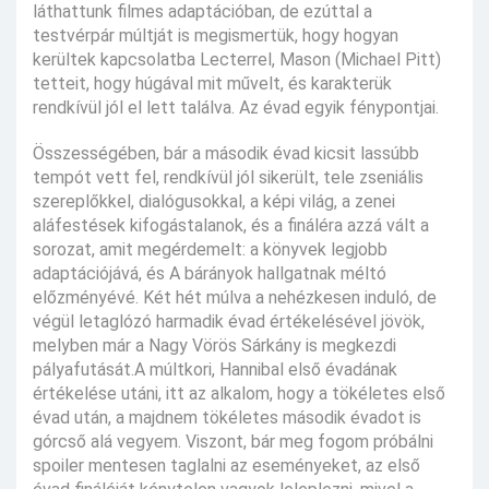
láthattunk filmes adaptációban, de ezúttal a
testvérpár múltját is megismertük, hogy hogyan
kerültek kapcsolatba Lecterrel, Mason (Michael Pitt)
tetteit, hogy húgával mit művelt, és karakterük
rendkívül jól el lett találva. Az évad egyik fénypontjai.
Összességében, bár a második évad kicsit lassúbb
tempót vett fel, rendkívül jól sikerült, tele zseniális
szereplőkkel, dialógusokkal, a képi világ, a zenei
aláfestések kifogástalanok, és a fináléra azzá vált a
sorozat, amit megérdemelt: a könyvek legjobb
adaptációjává, és A bárányok hallgatnak méltó
előzményévé. Két hét múlva a nehézkesen induló, de
végül letaglózó harmadik évad értékelésével jövök,
melyben már a Nagy Vörös Sárkány is megkezdi
pályafutását.A múltkori, Hannibal első évadának
értékelése utáni, itt az alkalom, hogy a tökéletes első
évad után, a majdnem tökéletes második évadot is
górcső alá vegyem. Viszont, bár meg fogom próbálni
spoiler mentesen taglalni az eseményeket, az első