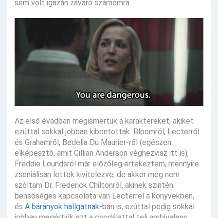
sem volt igazán zavaró számomra.
Az első évadban megismertük a karaktereket, akiket
ezúttal sokkal jobban kibontottak. Bloomról, Lecterről
és Grahamről, Bedelia Du Maurier-ről (egészen
elképesztő, amit Gillian Anderson véghezvisz itt is),
Freddie Loundsról már előzőleg értekeztem, mennyire
zseniálisan lettek kivitelezve, de akkor még nem
szóltam Dr. Frederick Chiltonról, akinek szintén
bensőséges kapcsolata van Lecterrel a könyvekben,
és
A bárányok hallgatnak
-ban is, ezúttal pedig sokkal
jobban megértjük ezt a csodálattal teli ambivalens