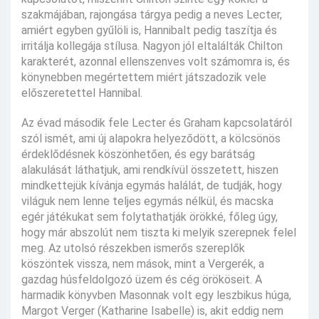
szakmájában, rajongása tárgya pedig a neves Lecter,
amiért egyben gyűlöli is, Hannibalt pedig taszítja és
irritálja kollegája stílusa. Nagyon jól eltalálták Chilton
karakterét, azonnal ellenszenves volt számomra is, és
könynebben megértettem miért játszadozik vele
előszeretettel Hannibal.
Az évad második fele Lecter és Graham kapcsolatáról
szól ismét, ami új alapokra helyeződött, a kölcsönös
érdeklődésnek köszönhetően, és egy barátság
alakulását láthatjuk, ami rendkívül összetett, hiszen
mindkettejük kívánja egymás halálát, de tudják, hogy
világuk nem lenne teljes egymás nélkül, és macska
egér játékukat sem folytathatják örökké, főleg úgy,
hogy már abszolút nem tiszta ki melyik szerepnek felel
meg. Az utolsó részekben ismerős szereplők
köszöntek vissza, nem mások, mint a Vergerék, a
gazdag húsfeldolgozó üzem és cég örököseit. A
harmadik könyvben Masonnak volt egy leszbikus húga,
Margot Verger (Katharine Isabelle) is, akit eddig nem