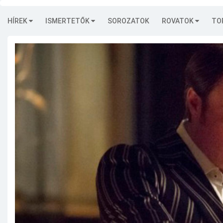
HÍREK
ISMERTETŐK
SOROZATOK
ROVATOK
TO