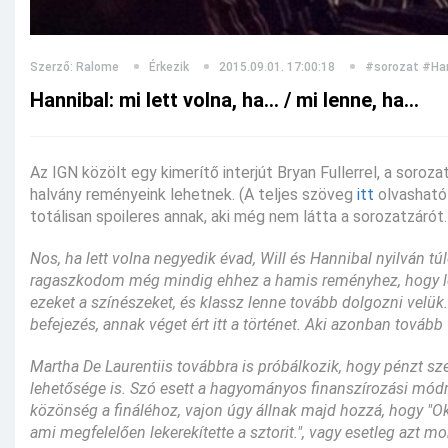
Szerző: Ralome
Érkezik
2015.09.01. 17:00:18
#sorozat
#Han
Hannibal: mi lett volna, ha... / mi lenne, ha...
Az IGN közölt egy kimerítő interjút Bryan Fullerrel, a soroz
halvány reményeink lehetnek. (A teljes szöveg
itt
olvasható 
totálisan spoileres annak, aki még nem látta a sorozatzárót.
Nos, ha lett volna negyedik évad, Will és Hannibal nyilván túl
ragaszkodom még mindig ehhez a hamis reményhez, hogy les
ezeket a színészeket, és klassz lenne tovább dolgozni velük
befejezés, annak véget ért itt a történet. Aki azonban tovább 
Martha De Laurentiis továbbra is próbálkozik, hogy pénzt szer
lehetősége is. Szó esett a hagyományos finanszírozási módró
közönség a fináléhoz, vajon úgy állnak majd hozzá, hogy "Oké
ami megfelelően lekerekítette a sztorit.", vagy esetleg az