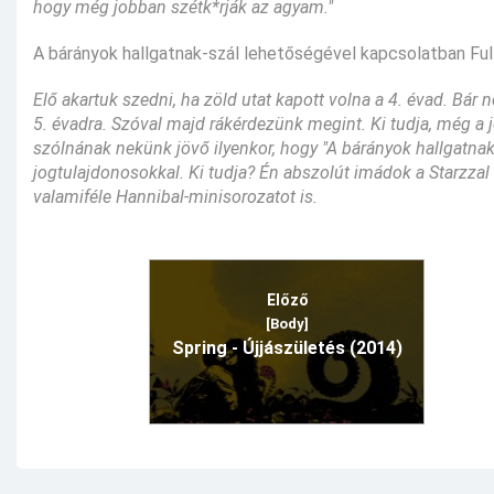
hogy még jobban szétk*rják az agyam."
A bárányok hallgatnak-szál lehetőségével kapcsolatban Fulle
Elő akartuk szedni, ha zöld utat kapott volna a 4. évad. Bár
5. évadra. Szóval majd rákérdezünk megint. Ki tudja, még a jo
szólnának nekünk jövő ilyenkor, hogy "A bárányok hallgatnak
jogtulajdonosokkal. Ki tudja? Én abszolút imádok a Starzza
valamiféle Hannibal-minisorozatot is.
Előző
[Body]
Spring - Újjászületés (2014)