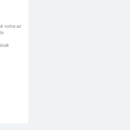
nk volna az
és
álnék