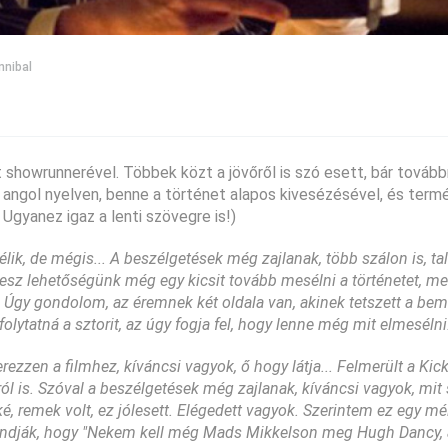
nibal
at showrunnerével. Többek közt a jövőről is szó esett, bár tovább
angol nyelven, benne a történet alapos kivesézésével, és ter
 Ugyanez igaz a lenti szövegre is!)
élik, de mégis... A beszélgetések még zajlanak, több szálon is, ta
z lehetőségünk még egy kicsit tovább mesélni a történetet, m
. Úgy gondolom, az éremnek két oldala van, akinek tetszett a bem
folytatná a sztorit, az úgy fogja fel, hogy lenne még mit elmesélni
ezzen a filmhez, kíváncsi vagyok, ő hogy látja... Felmerült a Kick
l is. Szóval a beszélgetések még zajlanak, kíváncsi vagyok, mit 
, remek volt, ez jólesett. Elégedett vagyok. Szerintem ez egy mél
t mondják, hogy "Nekem kell még Mads Mikkelson meg Hugh Dancy,