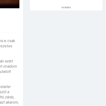
hirdetés
ra is csak
mészetes
lán ezért
ert imádom
utatott
.
starter
szól a
tó zárás,
 azt akarom,