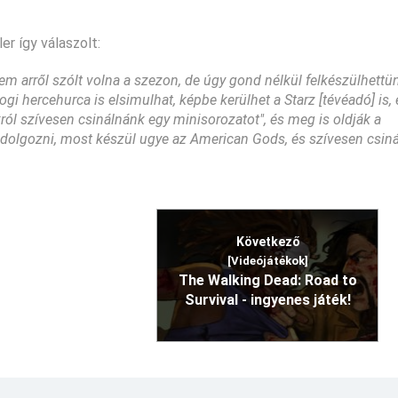
r így válaszolt:
 nem arről szólt volna a szezon, de úgy gond nélkül felkészülhettü
gi hercehurca is elsimulhat, képbe kerülhet a Starz [tévéadó] is, 
ról szívesen csinálnánk egy minisorozatot", és meg is oldják a
l dolgozni, most készül ugye az American Gods, és szívesen csin
Következő
[Videójátékok]
The Walking Dead: Road to
Survival - ingyenes játék!