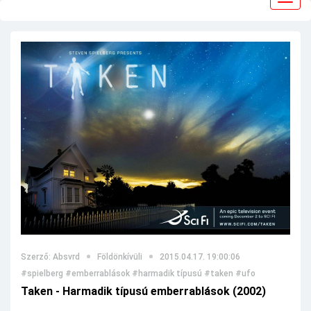
navig
Szerző: Absvrd
Földönkívüli
2015.04.17. 19:00:06
#spielberg
#emberrablások
#harmadik típusú
#taken
#ufo
Taken - Harmadik típusú emberrablások (2002)