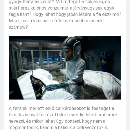
gyógyíthatalan vírust? Mit rejteget a fiókjában, és
miért érez különös vonzalmat a járványügyisek egyik
tagja iránt? Hogy lehet hogy japán létére a fia eszkimó?
Mi az, ami a vírusnál is félelmetesebb mindenki
számára?
A fentiek mellett erkölcsi kérdéseket is feszeget a
film. A vírussal fertőzötteket meddig lehet embernek
nevezni, és mikor lehet úgy dönteni, hogy nem a
megmentésük, hanem a haláluk a célravezető? A