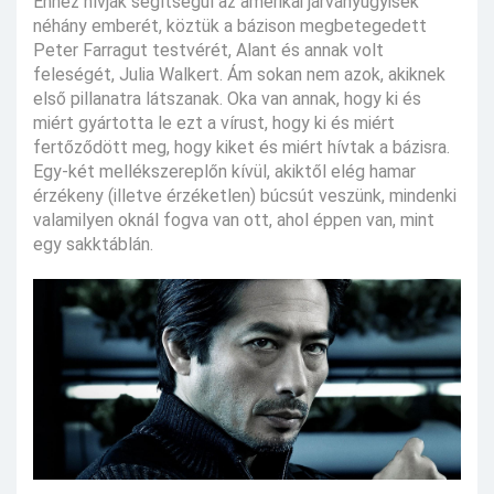
Ehhez hívják segítségül az amerikai járványügyisek
néhány emberét, köztük a bázison megbetegedett
Peter Farragut testvérét, Alant és annak volt
feleségét, Julia Walkert. Ám sokan nem azok, akiknek
első pillanatra látszanak. Oka van annak, hogy ki és
miért gyártotta le ezt a vírust, hogy ki és miért
fertőződött meg, hogy kiket és miért hívtak a bázisra.
Egy-két mellékszereplőn kívül, akiktől elég hamar
érzékeny (illetve érzéketlen) búcsút veszünk, mindenki
valamilyen oknál fogva van ott, ahol éppen van, mint
egy sakktáblán.