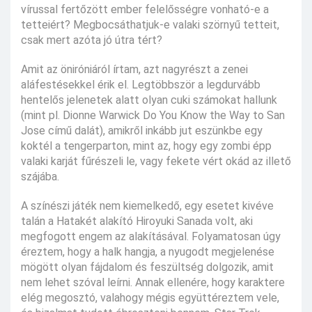
vírussal fertőzött ember felelősségre vonható-e a
tetteiért? Megbocsáthatjuk-e valaki szörnyű tetteit,
csak mert azóta jó útra tért?
Amit az öniróniáról írtam, azt nagyrészt a zenei
aláfestésekkel érik el. Legtöbbször a legdurvább
hentelős jelenetek alatt olyan cuki számokat hallunk
(mint pl. Dionne Warwick Do You Know the Way to San
Jose című dalát), amikről inkább jut eszünkbe egy
koktél a tengerparton, mint az, hogy egy zombi épp
valaki karját fűrészeli le, vagy fekete vért okád az illető
szájába.
A színészi játék nem kiemelkedő, egy esetet kivéve
talán a Hatakét alakító Hiroyuki Sanada volt, aki
megfogott engem az alakításával. Folyamatosan úgy
éreztem, hogy a halk hangja, a nyugodt megjelenése
mögött olyan fájdalom és feszültség dolgozik, amit
nem lehet szóval leírni. Annak ellenére, hogy karaktere
elég megosztó, valahogy mégis együttéreztem vele,