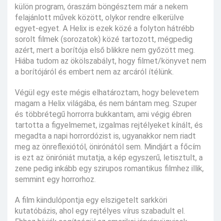
külön program, óraszám böngésztem már a nekem
felajánlott művek között, olykor rendre elkerülve
egyet-egyet. A Helix is ezek közé a folyton hátrébb
sorolt filmek (sorozatok) közé tartozott, mégpedig
azért, mert a borítója első blikkre nem győzött meg.
Hiába tudom az ökölszabályt, hogy filmet/könyvet nem
a borítójáról és embert nem az arcáról ítélünk.
Végül egy este mégis elhatároztam, hogy belevetem
magam a Helix világába, és nem bántam meg. Szuper
és többrétegű horrorra bukkantam, ami végig ébren
tartotta a figyelmemet, izgalmas rejtélyeket kínált, és
megadta a napi horrordózist is, ugyanakkor nem riadt
meg az önreflexiótól, önirónától sem. Mindjárt a főcím
is ezt az öniróniát mutatja, a kép egyszerű, letisztult, a
zene pedig inkább egy szirupos romantikus filmhez illik,
semmint egy horrorhoz.
A film kiindulópontja egy elszigetelt sarkköri
kutatóbázis, ahol egy rejtélyes vírus szabadult el.