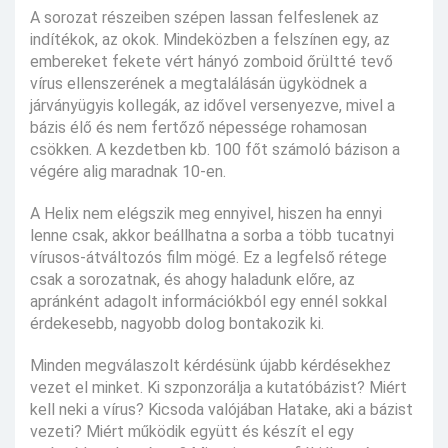
A sorozat részeiben szépen lassan felfeslenek az
indítékok, az okok. Mindeközben a felszínen egy, az
embereket fekete vért hányó zomboid őrültté tevő
vírus ellenszerének a megtalálásán ügyködnek a
járványügyis kollegák, az idővel versenyezve, mivel a
bázis élő és nem fertőző népessége rohamosan
csökken. A kezdetben kb. 100 főt számoló bázison a
végére alig maradnak 10-en.
A Helix nem elégszik meg ennyivel, hiszen ha ennyi
lenne csak, akkor beállhatna a sorba a több tucatnyi
vírusos-átváltozós film mögé. Ez a legfelső rétege
csak a sorozatnak, és ahogy haladunk előre, az
apránként adagolt információkból egy ennél sokkal
érdekesebb, nagyobb dolog bontakozik ki.
Minden megválaszolt kérdésünk újabb kérdésekhez
vezet el minket. Ki szponzorálja a kutatóbázist? Miért
kell neki a vírus? Kicsoda valójában Hatake, aki a bázist
vezeti? Miért működik együtt és készít el egy