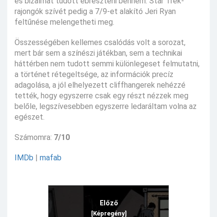
és bizalmat tudott ébreszteni bennem. Star Trek-
rajongók szívét pedig a 7/9-et alakító Jeri Ryan
feltűnése melengetheti meg.
Összességében kellemes csalódás volt a sorozat,
mert bár sem a színészi játékban, sem a technikai
háttérben nem tudott semmi különlegeset felmutatni,
a történet rétegeltsége, az információk precíz
adagolása, a jól elhelyezett cliffhangerek nehézzé
tették, hogy egyszerre csak egy részt nézzek meg
belőle, legszívesebben egyszerre ledaráltam volna az
egészet.
Számomra:
7/10
IMDb
|
mafab
Előző
[Képregény]