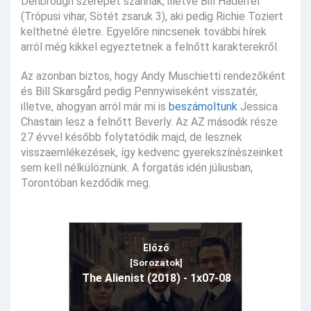
Denbrough szerepét szánnák, illetve Bill Haderrel
(Trópusi vihar, Sötét zsaruk 3), aki pedig Richie Toziert
kelthetné életre. Egyelőre nincsenek további hírek
arról még kikkel egyeztetnek a felnőtt karakterekről.
Az azonban biztos, hogy Andy Muschietti rendezőként
és Bill Skarsgård pedig Pennywiseként visszatér,
illetve, ahogyan arról már mi is
beszámoltunk
Jessica
Chastain lesz a felnőtt Beverly. Az AZ második része
27 évvel később folytatódik majd, de lesznek
visszaemlékezések, így kedvenc gyerekszínészeinket
sem kell nélkülöznünk. A forgatás idén júliusban,
Torontóban kezdődik meg.
Előző
[Sorozatok]
The Alienist (2018) - 1x07-08