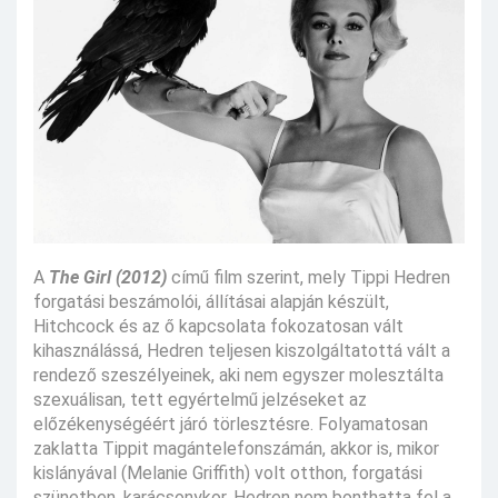
A
The Girl (2012)
című film szerint, mely Tippi Hedren
forgatási beszámolói, állításai alapján készült,
Hitchcock és az ő kapcsolata fokozatosan vált
kihasználássá, Hedren teljesen kiszolgáltatottá vált a
rendező szeszélyeinek, aki nem egyszer molesztálta
szexuálisan, tett egyértelmű jelzéseket az
előzékenységéért járó törlesztésre. Folyamatosan
zaklatta Tippit magántelefonszámán, akkor is, mikor
kislányával (Melanie Griffith) volt otthon, forgatási
szünetben, karácsonykor. Hedren nem bonthatta fel a