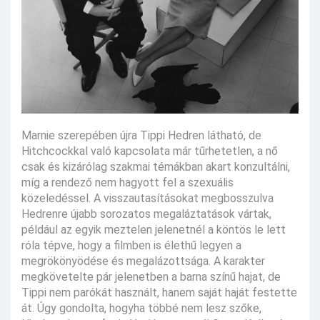
Marnie szerepében újra Tippi Hedren látható, de
Hitchcockkal való kapcsolata már tűrhetetlen, a nő
csak és kizárólag szakmai témákban akart konzultálni,
míg a rendező nem hagyott fel a szexuális
közeledéssel. A visszautasításokat megbosszulva
Hedrenre újabb sorozatos megaláztatások vártak,
például az egyik meztelen jelenetnél a köntös le lett
róla tépve, hogy a filmben is élethű legyen a
megrökönyödése és megalázottsága. A karakter
megkövetelte pár jelenetben a barna színű hajat, de
Tippi nem parókát használt, hanem saját haját festette
át. Úgy gondolta, hogyha többé nem lesz szőke,