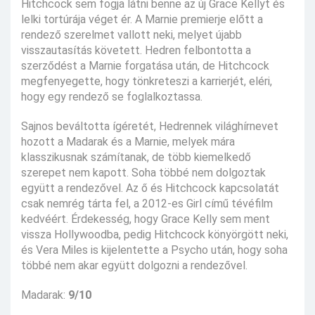
Hitchcock sem fogja látni benne az új Grace Kellyt és
lelki tortúrája véget ér. A Marnie premierje előtt a
rendező szerelmet vallott neki, melyet újabb
visszautasítás követett. Hedren felbontotta a
szerződést a Marnie forgatása után, de Hitchcock
megfenyegette, hogy tönkreteszi a karrierjét, eléri,
hogy egy rendező se foglalkoztassa.
Sajnos beváltotta ígéretét, Hedrennek világhírnevet
hozott a Madarak és a Marnie, melyek mára
klasszikusnak számítanak, de több kiemelkedő
szerepet nem kapott. Soha többé nem dolgoztak
együtt a rendezővel. Az ő és Hitchcock kapcsolatát
csak nemrég tárta fel, a 2012-es Girl című tévéfilm
kedvéért. Érdekesség, hogy Grace Kelly sem ment
vissza Hollywoodba, pedig Hitchcock könyörgött neki,
és Vera Miles is kijelentette a Psycho után, hogy soha
többé nem akar együtt dolgozni a rendezővel.
Madarak:
9/10