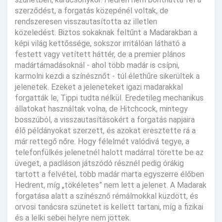
szerződést, a forgatás közepénél voltak, de
rendszeresen visszautasította az illetlen
közeledést. Biztos sokaknak feltűnt a Madarakban a
képi világ kettőssége, sokszor irritálóan látható a
festett vagy vetített háttér, de a premier plános
madártámadásoknál - ahol több madár is csípni,
karmolni kezdi a színésznőt - túl élethűre sikerültek a
jelenetek. Ezeket a jeleneteket igazi madarakkal
forgatták le, Tippi tudta nélkül. Eredetileg mechanikus
állatokat használtak volna, de Hitchcock, mintegy
bosszúból, a visszautasításokért a forgatás napjaira
élő példányokat szerzett, és azokat eresztette rá a
már rettegő nőre. Hogy félelmét valódivá tegye, a
telefonfülkés jelenetnél halott madárral törette be az
üveget, a padláson játszódó résznél pedig órákig
tartott a felvétel, több madár marta egyszerre élőben
Hedrent, míg „tökéletes” nem lett a jelenet. A Madarak
forgatása alatt a színésznő rémálmokkal küzdött, és
orvosi tanácsra szünetet is kellett tartani, míg a fizikai
és a lelki sebei helyre nem jöttek.