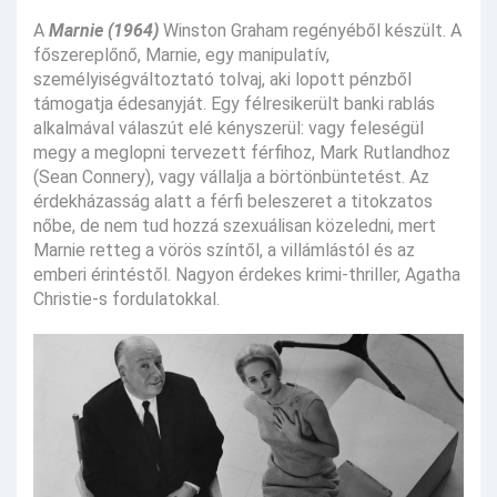
A
Marnie (1964)
Winston Graham regényéből készült. A
főszereplőnő, Marnie, egy manipulatív,
személyiségváltoztató tolvaj, aki lopott pénzből
támogatja édesanyját. Egy félresikerült banki rablás
alkalmával válaszút elé kényszerül: vagy feleségül
megy a meglopni tervezett férfihoz, Mark Rutlandhoz
(Sean Connery), vagy vállalja a börtönbüntetést. Az
érdekházasság alatt a férfi beleszeret a titokzatos
nőbe, de nem tud hozzá szexuálisan közeledni, mert
Marnie retteg a vörös színtől, a villámlástól és az
emberi érintéstől. Nagyon érdekes krimi-thriller, Agatha
Christie-s fordulatokkal.