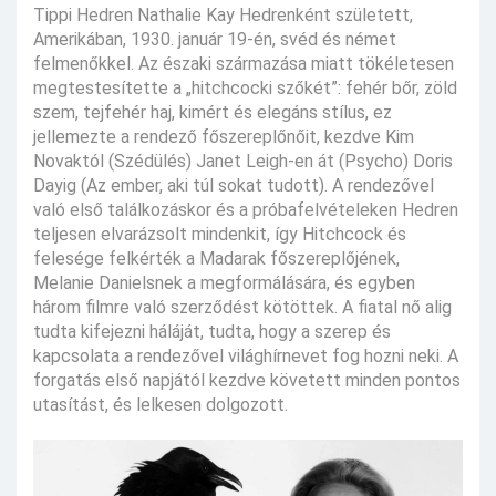
Tippi Hedren Nathalie Kay Hedrenként született,
Amerikában, 1930. január 19-én, svéd és német
felmenőkkel. Az északi származása miatt tökéletesen
megtestesítette a „hitchcocki szőkét”: fehér bőr, zöld
szem, tejfehér haj, kimért és elegáns stílus, ez
jellemezte a rendező főszereplőnőit, kezdve Kim
Novaktól (Szédülés) Janet Leigh-en át (Psycho) Doris
Dayig (Az ember, aki túl sokat tudott). A rendezővel
való első találkozáskor és a próbafelvételeken Hedren
teljesen elvarázsolt mindenkit, így Hitchcock és
felesége felkérték a Madarak főszereplőjének,
Melanie Danielsnek a megformálására, és egyben
három filmre való szerződést kötöttek. A fiatal nő alig
tudta kifejezni háláját, tudta, hogy a szerep és
kapcsolata a rendezővel világhírnevet fog hozni neki. A
forgatás első napjától kezdve követett minden pontos
utasítást, és lelkesen dolgozott.