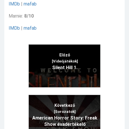
IMDb
|
mafab
Marnie:
8/10
IMDb
|
mafab
Előző
[Videójátékok]
Silent Hill 1.
Következő
[Sorozatok]
American Horror Story: Freak
Show évadértékelő