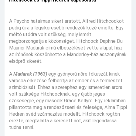
A Psycho hatalmas sikert aratott, Alfred Hitchcockot
pedig újra a legsikeresebb rendezők közé emelte. Egy
méltó utódra volt szükség, mely ismét
megborzongatja a közönséget. Hitchcock Daphne Du
Maurier Madarak című elbeszélését vette alapul, hisz
az írónőnek köszönhette a Manderley-ház asszonyának
elsöprő sikerét.
A
Madarak (1963)
egy gyönyörű nőre fókuszál, kinek
városba érkezése felborítja az ember és a természet
szimbiózisát. Ehhez a szerephez egy ismeretlen arcra
volt szüksége Hitchcocknak, egy újabb jeges
szőkeségre, egy második Grace Kellyre. Egy reklámban
pillantotta meg a rendezőzseni és felesége, Alma Tippi
Hedren svéd származású modellt. Hitchcock rögtön
érezte, megtalálta a keresett nőt, akit legendássá
tudna tenni.