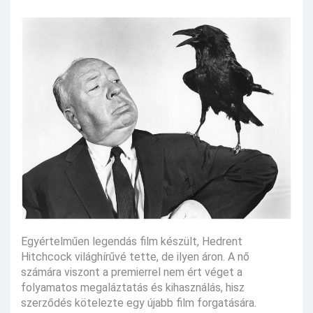
Egyértelműen legendás film készült, Hedrent
Hitchcock világhírűvé tette, de ilyen áron. A nő
számára viszont a premierrel nem ért véget a
folyamatos megaláztatás és kihasználás, hisz
szerződés kötelezte egy újabb film forgatására.