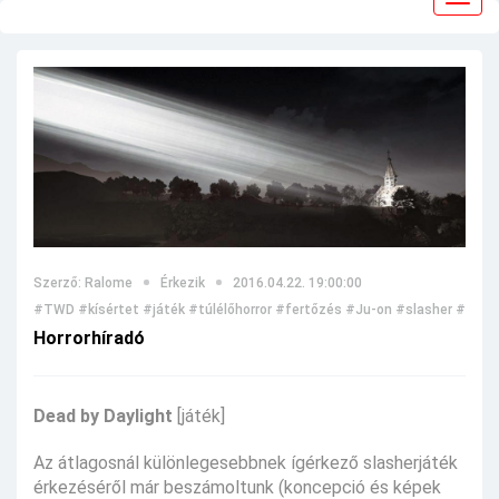
navig
Szerző: Ralome
Érkezik
2016.04.22. 19:00:00
#TWD
#kísértet
#játék
#túlélőhorror
#fertőzés
#Ju-on
#slasher
#poszt
Horrorhíradó
Dead by Daylight
[játék]
Az átlagosnál különlegesebbnek ígérkező slasherjáték
érkezéséről már beszámoltunk (koncepció és képek