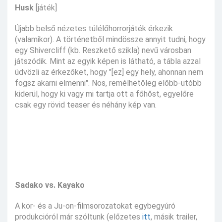
Husk
[játék]
Újabb belső nézetes túlélőhorrorjáték érkezik
(valamikor). A történetből mindössze annyit tudni, hogy
egy Shivercliff (kb. Reszkető szikla) nevű városban
játszódik. Mint az egyik képen is látható, a tábla azzal
üdvözli az érkezőket, hogy "[ez] egy hely, ahonnan nem
fogsz akarni elmenni". Nos, remélhetőleg előbb-utóbb
kiderül, hogy ki vagy mi tartja ott a főhőst, egyelőre
csak egy rövid teaser és néhány kép van.
Sadako vs. Kayako
A kör- és a Ju-on-filmsorozatokat egybegyúró
produkcióról már szóltunk (előzetes
itt
, másik trailer,