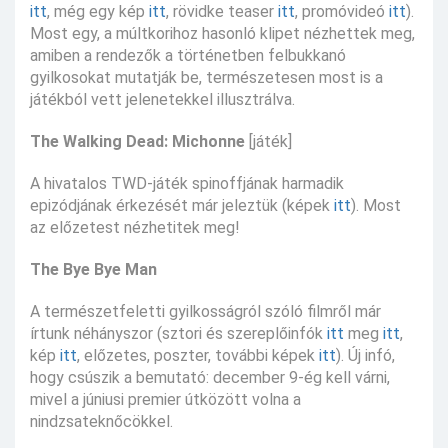
itt
, még egy kép
itt
, rövidke teaser
itt
, promóvideó
itt
).
Most egy, a múltkorihoz hasonló klipet nézhettek meg,
amiben a rendezők a történetben felbukkanó
gyilkosokat mutatják be, természetesen most is a
játékból vett jelenetekkel illusztrálva.
The Walking Dead: Michonne
[játék]
A hivatalos TWD-játék spinoffjának harmadik
epizódjának érkezését már jeleztük (képek
itt
). Most
az előzetest nézhetitek meg!
The Bye Bye Man
A természetfeletti gyilkosságról szóló filmről már
írtunk néhányszor (sztori és szereplőinfók
itt
meg
itt
,
kép
itt
, előzetes, poszter, további képek
itt
). Új infó,
hogy csúszik a bemutató: december 9-ég kell várni,
mivel a júniusi premier útközött volna a
nindzsateknőcökkel.