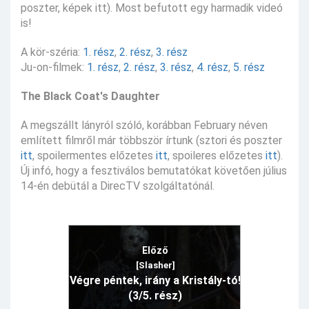
poszter, képek itt). Most befutott egy harmadik videó
is!
A kör-széria:
1. rész
,
2. rész
,
3. rész
Ju-on-filmek:
1. rész
,
2. rész
,
3. rész
,
4. rész
,
5. rész
The Black Coat's Daughter
A megszállt lányról szóló, korábban February néven
említett filmről már többször írtunk (sztori és poszter
itt
, spoilermentes előzetes
itt
, spoileres előzetes
itt
).
Új infó, hogy a fesztiválos bemutatókat követően július
14-én debütál a DirecTV szolgáltatónál.
Előző
[Slasher]
Végre péntek, irány a Kristály-tó!
(3/5. rész)