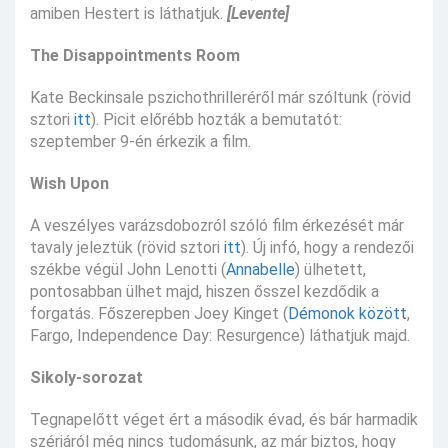
amiben Hestert is láthatjuk.
[Levente]
The Disappointments Room
Kate Beckinsale pszichothrilleréről már szóltunk (rövid
sztori
itt
). Picit előrébb hozták a bemutatót:
szeptember 9-én érkezik a film.
Wish Upon
A veszélyes varázsdobozról szóló film érkezését már
tavaly jeleztük (rövid sztori
itt
). Új infó, hogy a rendezői
székbe végül John Lenotti (
Annabelle
) ülhetett,
pontosabban ülhet majd, hiszen ősszel kezdődik a
forgatás. Főszerepben Joey Kinget (
Démonok között
,
Fargo, Independence Day: Resurgence) láthatjuk majd.
Sikoly-sorozat
Tegnapelőtt véget ért a második évad, és bár harmadik
szériáról még nincs tudomásunk, az már biztos, hogy