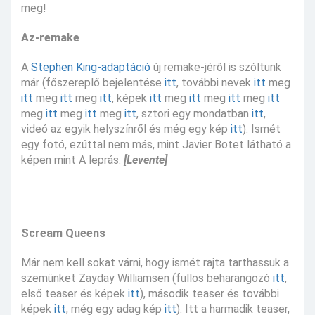
meg!
Az-remake
A
Stephen King-adaptáció
új remake-jéről is szóltunk
már (főszereplő bejelentése
itt
, további nevek
itt
meg
itt
meg
itt
meg
itt
, képek
itt
meg
itt
meg
itt
meg
itt
meg
itt
meg
itt
meg
itt
, sztori egy mondatban
itt
,
videó az egyik helyszínről és még egy kép
itt
). Ismét
egy fotó, ezúttal nem más, mint Javier Botet látható a
képen mint A leprás.
[Levente]
Scream Queens
Már nem kell sokat várni, hogy ismét rajta tarthassuk a
szemünket Zayday Williamsen (fullos beharangozó
itt
,
első teaser és képek
itt
), második teaser és további
képek
itt
, még egy adag kép
itt
). Itt a harmadik teaser,