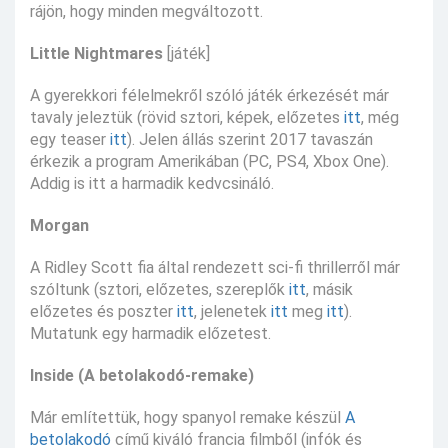
rájön, hogy minden megváltozott.
Little Nightmares
[játék]
A gyerekkori félelmekről szóló játék érkezését már
tavaly jeleztük (rövid sztori, képek, előzetes
itt
, még
egy teaser
itt
). Jelen állás szerint 2017 tavaszán
érkezik a program Amerikában (PC, PS4, Xbox One).
Addig is itt a harmadik kedvcsináló.
Morgan
A Ridley Scott fia által rendezett sci-fi thrillerről már
szóltunk (sztori, előzetes, szereplők
itt
, másik
előzetes és poszter
itt
, jelenetek
itt
meg
itt
).
Mutatunk egy harmadik előzetest.
Inside (A betolakodó-remake)
Már említettük, hogy spanyol remake készül
A
betolakodó
című kiváló francia filmből (infók és