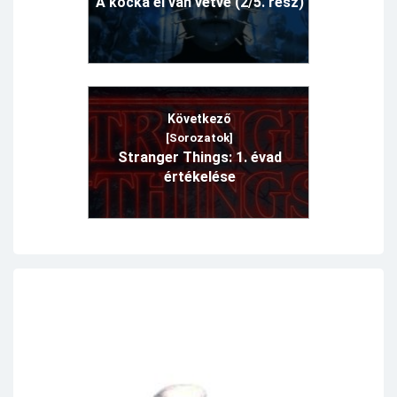
A kocka el van vetve (2/5. rész)
Következő
[Sorozatok]
Stranger Things: 1. évad
értékelése