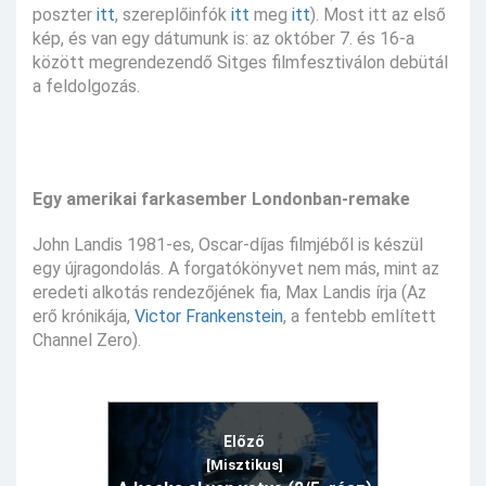
poszter
itt
, szereplőinfók
itt
meg
itt
). Most itt az első
kép, és van egy dátumunk is: az október 7. és 16-a
között megrendezendő Sitges filmfesztiválon debütál
a feldolgozás.
Egy amerikai farkasember Londonban-remake
John Landis 1981-es, Oscar-díjas filmjéből is készül
egy újragondolás. A forgatókönyvet nem más, mint az
eredeti alkotás rendezőjének fia, Max Landis írja (Az
erő krónikája,
Victor Frankenstein
, a fentebb említett
Channel Zero).
Előző
[Misztikus]