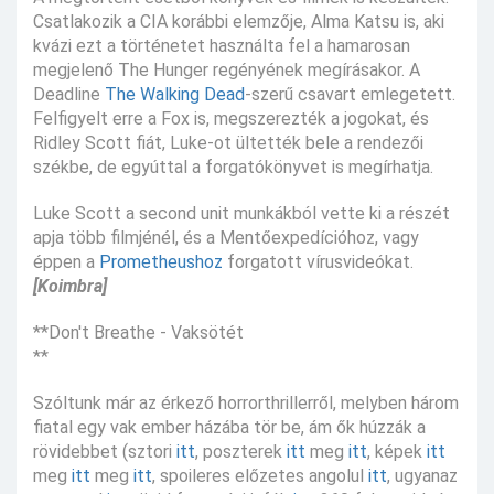
Csatlakozik a CIA korábbi elemzője, Alma Katsu is, aki
kvázi ezt a történetet használta fel a hamarosan
megjelenő The Hunger regényének megírásakor. A
Deadline
The Walking Dead
-szerű csavart emlegetett.
Felfigyelt erre a Fox is, megszerezték a jogokat, és
Ridley Scott fiát, Luke-ot ültették bele a rendezői
székbe, de egyúttal a forgatókönyvet is megírhatja.
Luke Scott a second unit munkákból vette ki a részét
apja több filmjénél, és a Mentőexpedícióhoz, vagy
éppen a
Prometheushoz
forgatott vírusvideókat.
[Koimbra]
**Don't Breathe - Vaksötét
**
Szóltunk már az érkező horrorthrillerről, melyben három
fiatal egy vak ember házába tör be, ám ők húzzák a
rövidebbet (sztori
itt
, poszterek
itt
meg
itt
, képek
itt
meg
itt
meg
itt
, spoileres előzetes angolul
itt
, ugyanaz