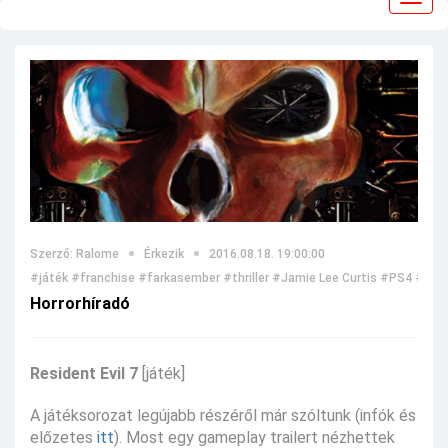
navig
Szerző: Ralome
Érkezik
2016.08.18. 19:00:00
#játék
#franchise
#farkasember
#thriller
#Jamie Lee Curtis
#PS4
#kann
Horrorhíradó
Resident Evil 7
[játék]
A játéksorozat legújabb részéről már szóltunk (infók és
előzetes
itt
). Most egy gameplay trailert nézhettek