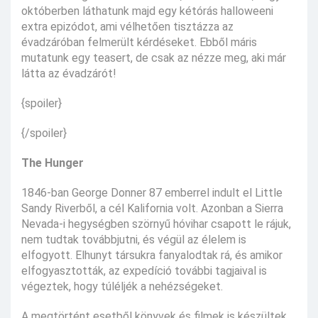
októberben láthatunk majd egy kétórás halloweeni
extra epizódot, ami vélhetően tisztázza az
évadzáróban felmerült kérdéseket. Ebből máris
mutatunk egy teasert, de csak az nézze meg, aki már
látta az évadzárót!
{spoiler}
{/spoiler}
The Hunger
1846-ban George Donner 87 emberrel indult el Little
Sandy Riverből, a cél Kalifornia volt. Azonban a Sierra
Nevada-i hegységben szörnyű hóvihar csapott le rájuk,
nem tudtak továbbjutni, és végül az élelem is
elfogyott. Elhunyt társukra fanyalodtak rá, és amikor
elfogyasztották, az expedíció további tagjaival is
végeztek, hogy túléljék a nehézségeket.
A megtörtént esetből könyvek és filmek is készültek.