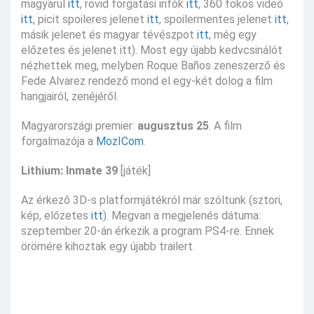
magyarul
itt
, rövid forgatási infók
itt
, 360 fokos videó
itt
, picit spoileres jelenet
itt
, spoilermentes jelenet
itt
,
másik jelenet és magyar tévészpot
itt
, még egy
előzetes és jelenet itt). Most egy újabb kedvcsinálót
nézhettek meg, melyben Roque Baños zeneszerző és
Fede Alvarez rendező mond el egy-két dolog a film
hangjairól, zenéjéről.
Magyarországi premier:
augusztus 25
. A film
forgalmazója a
MozICom
.
Lithium: Inmate 39
[játék]
Az érkező 3D-s platformjátékról már szóltunk (sztori,
kép, előzetes
itt
). Megvan a megjelenés dátuma:
szeptember 20-án érkezik a program PS4-re. Ennek
örömére kihoztak egy újabb trailert.