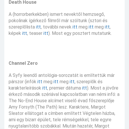
Death House
A (horrorberkekben) ismert nevektől hemzsegő,
pokolinak ígérkező filmről már szóltunk (sztori és
szereplőlista
itt
, további nevek
itt
meg
itt
meg
itt
,
képek
itt
, teaser
itt
). Most egy posztert mutatunk.
Channel Zero
A Syfy leendő antológia-sorozatát is említettük már
párszor (infók
itt
meg
itt
meg
itt
, szereplők és
karakterleírások
itt
, premier dátuma
itt
). Most a jövőre
érkező második szériával kapcsolatban van némi infó: a
The No-End House alcímet viselő évad főszereplője
Amy Forsyth (The Path) lesz. Karaktere, Margot
Sleator ellátogat a címben említett Végtelen házba,
ami egy bizarr épület, tele rémségekkel, tele egyre
nyugtalanítóbb szobákkal. Miután hazatér, Margot