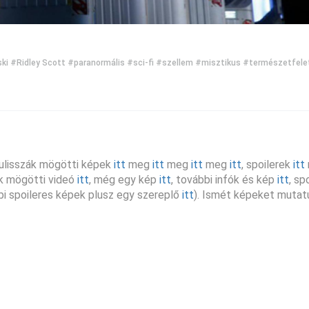
ki
#Ridley Scott
#paranormális
#sci-fi
#szellem
#misztikus
#természetfele
kulisszák mögötti képek
itt
meg
itt
meg
itt
meg
itt
, spoilerek
itt
ák mögötti videó
itt
, még egy kép
itt
, további infók és kép
itt
, sp
bi spoileres képek plusz egy szereplő
itt
). Ismét képeket mutat