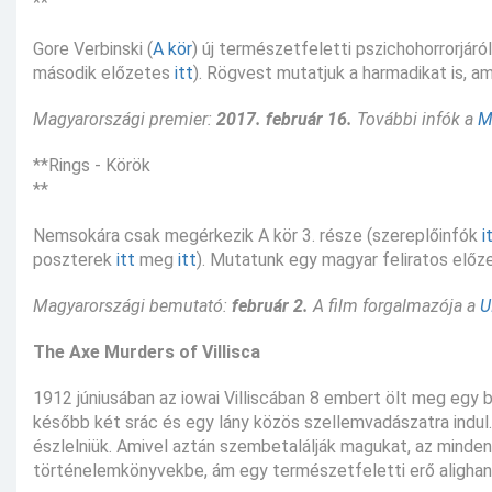
**
Gore Verbinski (
A kör
) új természetfeletti pszichohorrorjáró
második előzetes
itt
). Rögvest mutatjuk a harmadikat is, ami
Magyarországi premier:
2017. február 16.
További infók a
M
**Rings - Körök
**
Nemsokára csak megérkezik A kör 3. része (szereplőinfók
i
poszterek
itt
meg
itt
). Mutatunk egy magyar feliratos előz
Magyarországi bemutató:
február 2.
A film forgalmazója a
U
The Axe Murders of Villisca
1912 júniusában az iowai Villiscában 8 embert ölt meg egy 
később két srác és egy lány közös szellemvadászatra indul.
észlelniük. Amivel aztán szembetalálják magukat, az mindenn
történelemkönyvekbe, ám egy természetfeletti erő alighane