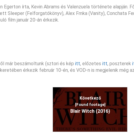
n Egerton írta, Kevin Abrams és Valenzuela története alapján. 
tt Sleeper (Felforgatókönyv), Alex Frnka (Vanity), Conchata Fer
uló film január 20-án érkezik.
ről már beszámoltunk (sztori és kép
itt
, előzetes
itt
, poszterek
i
ó keretében érkezik február 10-én, és VOD-n is megjelenik még a
Következő
[Found footage]
Blair Witch (2016)