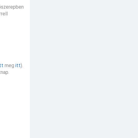
Főszerepben
rell
tt
meg
itt
).
znap.