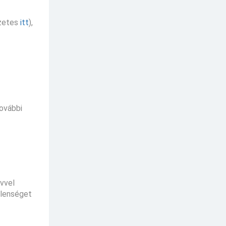
őzetes
itt
),
további
évvel
elenséget