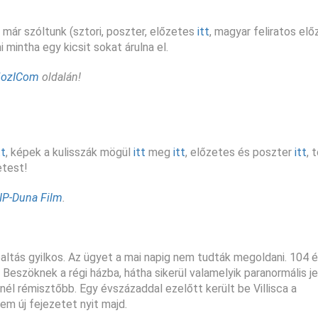
l már szóltunk (sztori, poszter, előzetes
itt
, magyar feliratos el
 mintha egy kicsit sokat árulna el.
ozICom
oldalán!
tt
, képek a kulisszák mögül
itt
meg
itt
, előzetes és poszter
itt
, 
etest!
IP-Duna Film
.
baltás gyilkos. Az ügyet a mai napig nem tudták megoldani. 104 
 Beszöknek a régi házba, hátha sikerül valamelyik paranormális j
él rémisztőbb. Egy évszázaddal ezelőtt került be Villisca a
m új fejezetet nyit majd.