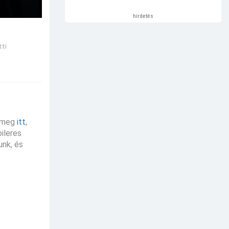
hirdetés
tti
meg
itt
,
oileres
unk, és