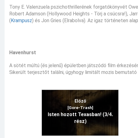
Tony E. Valenzuela pszichothrillerének forgatókönyvét Owe
Robert Adamson (Hollywood Heights - Törj a csúcsra!), Jarre
(
Krampusz
) és Jon Gries (Elrabolva). Az igaz történeten alap
Havenhurst
A sötét múltú (és jelenű) épületben játszódó film érkezésé
Sikerült terjesztőt találni, úgyhogy limitált mozis bemutat
Előző
[Gore-Trash]
Isten hozott Texasban! (3/4.
rész)