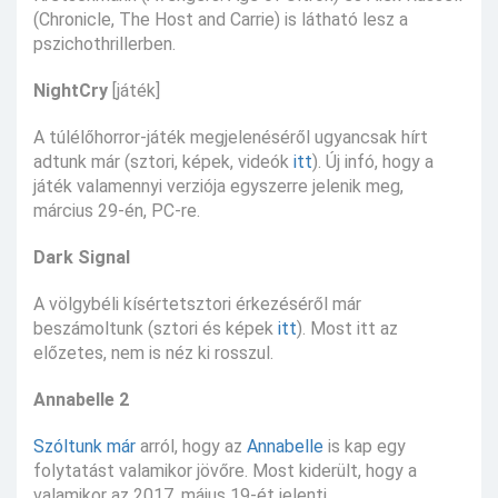
(Chronicle, The Host and Carrie) is látható lesz a
pszichothrillerben.
NightCry
[játék]
A túlélőhorror-játék megjelenéséről ugyancsak hírt
adtunk már (sztori, képek, videók
itt
). Új infó, hogy a
játék valamennyi verziója egyszerre jelenik meg,
március 29-én, PC-re.
Dark Signal
A völgybéli kísértetsztori érkezéséről már
beszámoltunk (sztori és képek
itt
). Most itt az
előzetes, nem is néz ki rosszul.
Annabelle 2
Szóltunk már
arról, hogy az
Annabelle
is kap egy
folytatást valamikor jövőre. Most kiderült, hogy a
valamikor az 2017. május 19-ét jelenti.