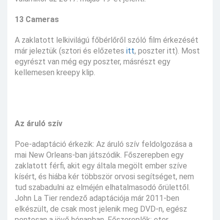
13 Cameras
A zaklatott lelkivilágú főbérlőről szóló film érkezését
már jeleztük (sztori és előzetes
itt
, poszter itt). Most
egyrészt van még egy poszter, másrészt egy
kellemesen kreepy klip.
Az áruló szív
Poe-adaptáció érkezik: Az áruló szív feldolgozása a
mai New Orleans-ban játszódik. Főszerepben egy
zaklatott férfi, akit egy általa megölt ember szíve
kísért, és hiába kér többször orvosi segítséget, nem
tud szabadulni az elméjén elhatalmasodó őrülettől.
John La Tier rendező adaptációja már 2011-ben
elkészült, de csak most jelenik meg DVD-n, egész
pontosan a jövő hónapban. Főszereplők: eter