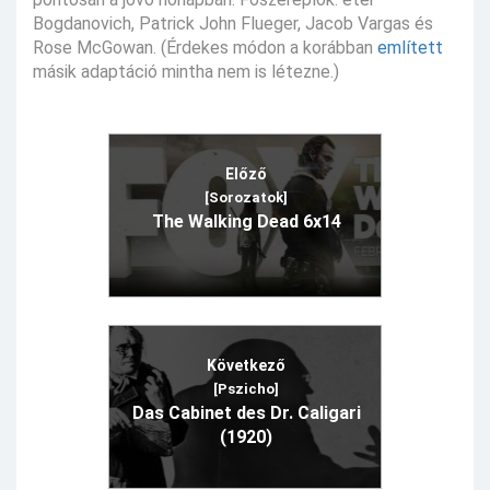
Bogdanovich, Patrick John Flueger, Jacob Vargas és
Rose McGowan. (Érdekes módon a korábban
említett
másik adaptáció mintha nem is létezne.)
Előző
[Sorozatok]
The Walking Dead 6x14
Következő
[Pszicho]
Das Cabinet des Dr. Caligari
(1920)