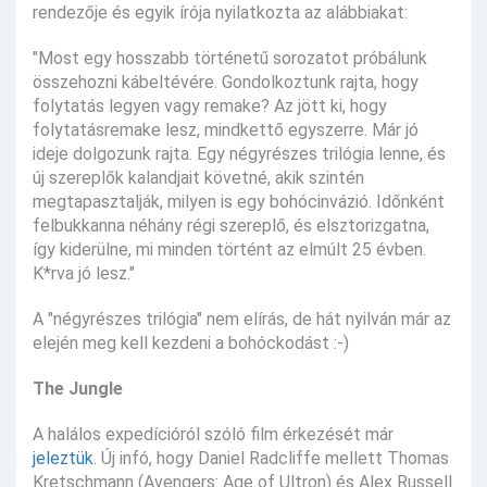
rendezője és egyik írója nyilatkozta az alábbiakat:
"Most egy hosszabb történetű sorozatot próbálunk
összehozni kábeltévére. Gondolkoztunk rajta, hogy
folytatás legyen vagy remake? Az jött ki, hogy
folytatásremake lesz, mindkettő egyszerre. Már jó
ideje dolgozunk rajta. Egy négyrészes trilógia lenne, és
új szereplők kalandjait követné, akik szintén
megtapasztalják, milyen is egy bohócinvázió. Időnként
felbukkanna néhány régi szereplő, és elsztorizgatna,
így kiderülne, mi minden történt az elmúlt 25 évben.
K*rva jó lesz."
A "négyrészes trilógia" nem elírás, de hát nyilván már az
elején meg kell kezdeni a bohóckodást :-)
The Jungle
A halálos expedícióról szóló film érkezését már
jeleztük
. Új infó, hogy Daniel Radcliffe mellett Thomas
Kretschmann (Avengers: Age of Ultron) és Alex Russell