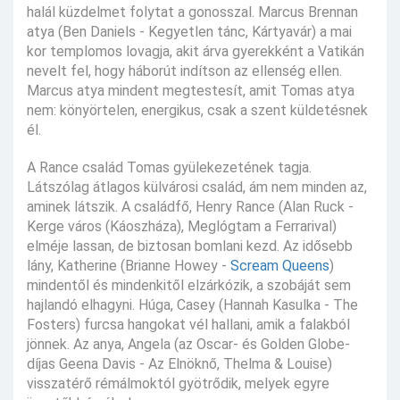
halál küzdelmet folytat a gonosszal. Marcus Brennan
atya (Ben Daniels - Kegyetlen tánc, Kártyavár) a mai
kor templomos lovagja, akit árva gyerekként a Vatikán
nevelt fel, hogy háborút indítson az ellenség ellen.
Marcus atya mindent megtestesít, amit Tomas atya
nem: könyörtelen, energikus, csak a szent küldetésnek
él.
A Rance család Tomas gyülekezetének tagja.
Látszólag átlagos külvárosi család, ám nem minden az,
aminek látszik. A családfő, Henry Rance (Alan Ruck -
Kerge város (Káoszháza), Meglógtam a Ferrarival)
elméje lassan, de biztosan bomlani kezd. Az idősebb
lány, Katherine (Brianne Howey -
Scream Queens
)
mindentől és mindenkitől elzárkózik, a szobáját sem
hajlandó elhagyni. Húga, Casey (Hannah Kasulka - The
Fosters) furcsa hangokat vél hallani, amik a falakból
jönnek. Az anya, Angela (az Oscar- és Golden Globe-
díjas Geena Davis - Az Elnöknő, Thelma & Louise)
visszatérő rémálmoktól gyötrődik, melyek egyre