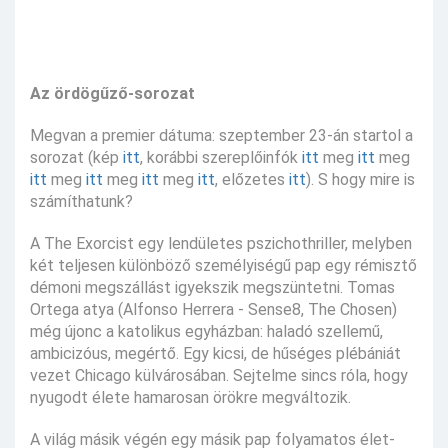
Az ördögűző-sorozat
Megvan a premier dátuma: szeptember 23-án startol a
sorozat (kép
itt
, korábbi szereplőinfók
itt
meg
itt
meg
itt
meg
itt
meg
itt
meg
itt
, előzetes
itt
). S hogy mire is
számíthatunk?
A The Exorcist egy lendületes pszichothriller, melyben
két teljesen különböző személyiségű pap egy rémisztő
démoni megszállást igyekszik megszüntetni. Tomas
Ortega atya (Alfonso Herrera - Sense8, The Chosen)
még újonc a katolikus egyházban: haladó szellemű,
ambicizóus, megértő. Egy kicsi, de hűséges plébániát
vezet Chicago külvárosában. Sejtelme sincs róla, hogy
nyugodt élete hamarosan örökre megváltozik.
A világ másik végén egy másik pap folyamatos élet-