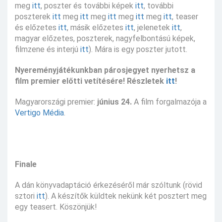
meg
itt
, poszter és további képek
itt
, további
poszterek
itt
meg
itt
meg
itt
meg
itt
meg
itt
, teaser
és előzetes
itt
, másik előzetes
itt
, jelenetek
itt
,
magyar előzetes, poszterek, nagyfelbontású képek,
filmzene és interjú
itt
). Mára is egy poszter jutott.
Nyereményjátékunkban párosjegyet nyerhetsz a
film premier előtti vetítésére! Részletek
itt
!
Magyarországi premier:
június 24.
A film forgalmazója a
Vertigo Média
.
Finale
A dán könyvadaptáció érkezéséről már szóltunk (rövid
sztori
itt
). A készítők küldtek nekünk két posztert meg
egy teasert. Köszönjük!