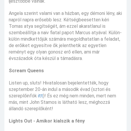
ijesztőbbé válnak.
Angela szerint valami van a házban, egy démoni lény, aki
napról napra erősebb lesz. Kétségbeesetten kéri
Tomas atya segítségét, ám ezzel akaratlanul is
szembeállítja a naiv fiatal papot Marcus atyával. Külön-
külön mindkettőjük számára megoldhatatlan a feladat,
de erőiket egyesítve ők jelenthetik az egyetlen
reményt egy olyan gonosz erő ellen, ami már
évszázadok óta készül a támadásra.
Scream Queens
Listen up, sluts! Hivatalosan bejelentették, hogy
szeptember 20-án indul a második évad (sztori és
szereplőinfók
itt
)! És ez még nem minden, mert nem
más, mint John Stamos is látható lesz, méghozzá
állandó szereplőként!
Lights Out - Amikor kialszik a fény