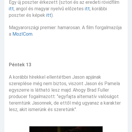
Egy új poszter érkezett (sztori és az eredeti rövidfilm
itt
, angol és magyar nyelvű előzetes
itt
, korábbi
poszter és képek
itt
).
Magyarországi premier: hamarosan. A film forgalmazója
a
MozICom
.
Péntek 13
A korábbi hírekkel ellentétben Jason apjának
szereplése még nem biztos, viszont Jason és Pamela
egyszerre is látható lesz majd. Ahogy Brad Fuller
producer fogalmazott: "egyfajta alternatív valóságot
teremtünk Jasonnek, de ettől még ugyanaz a karakter
lesz, akit ismerünk és szeretünk".