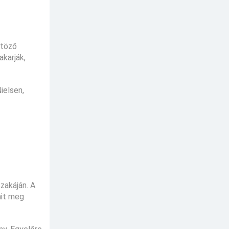
ltöző
akarják,
ielsen,
zakáján. A
mit meg