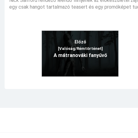
Nick Sanford rendező leendő filmjének az előkészületei zajl
egy csak hangot tartalmazó teasert és egy promóképet tu
Előző
[Valóság/Rémtörténet]
A mátranováki fanyűvő