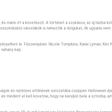
l, és máris itt a következő. A történet a szokásos, az új házba kö
osszindulatú városlakók is nehezítik a dolgukat, ők ugyanis nem 
nyelheti le. Főszerepben: Nicole Tompkins, Kaiwi Lyman, Kim N
 néhány kép.
sságok és rejtélyes eltűnések sorozatába csöppen Halloween éjs
és mindent el kell követnie, hogy ne kerüljön bele a sztoriba, a