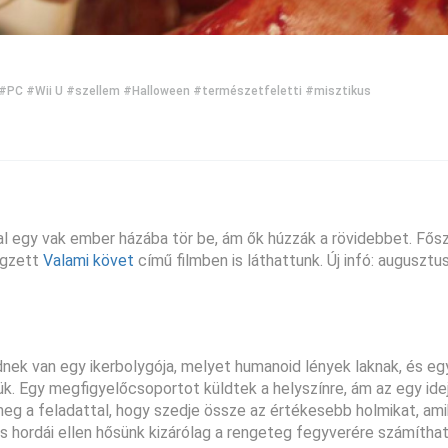
#PC
#Wii U
#szellem
#Halloween
#természetfeletti
#misztikus
atal egy vak ember házába tör be, ám ők húzzák a rövidebbet. Fő
égzett
Valami követ
című filmben is láthattunk. Új infó: augusztu
nek van egy ikerbolygója, melyet humanoid lények laknak, és eg
ük. Egy megfigyelőcsoportot küldtek a helyszínre, ám az egy id
meg a feladattal, hogy szedje össze az értékesebb holmikat, ami
s hordái ellen hősünk kizárólag a rengeteg fegyverére számíthat