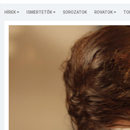
HÍREK
ISMERTETŐK
SOROZATOK
ROVATOK
TO