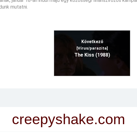
anak, január 18-án indul majd egy közösségi finanszírozós kampá
dunk mutatni.
Következő
[Vírus/parazita]
The Kiss (1988)
creepyshake.com