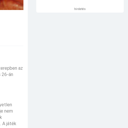
hirdetés
szerepben az
s 26-án
yetlen
eje nem
k
. A játék