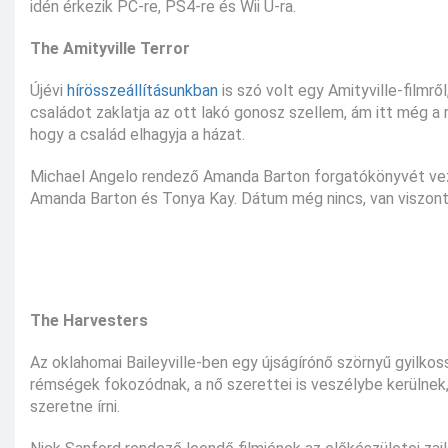
idén érkezik PC-re, PS4-re és Wii U-ra.
The Amityville Terror
Újévi
hírösszeállításunkban
is szó volt egy Amityville-filmrő
családot zaklatja az ott lakó gonosz szellem, ám itt még a r
hogy a család elhagyja a házat.
Michael Angelo rendező Amanda Barton forgatókönyvét vezé
Amanda Barton és Tonya Kay. Dátum még nincs, van viszont
The Harvesters
Az oklahomai Baileyville-ben egy újságírónő szörnyű gyilko
rémségek fokozódnak, a nő szerettei is veszélybe kerülnek, 
szeretne írni.