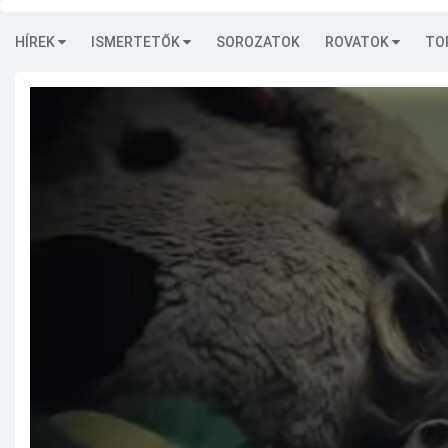
HÍREK
ISMERTETŐK
SOROZATOK
ROVATOK
TO