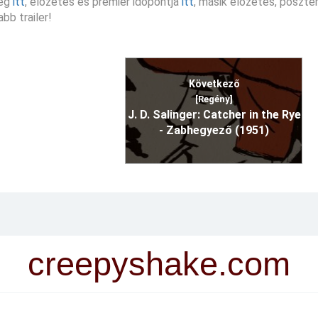
eg
itt
, előzetes és premier időpontja
itt
, másik előzetes, poszte
abb trailer!
Következő
[Regény]
J. D. Salinger: Catcher in the Rye
- Zabhegyező (1951)
creepyshake.com