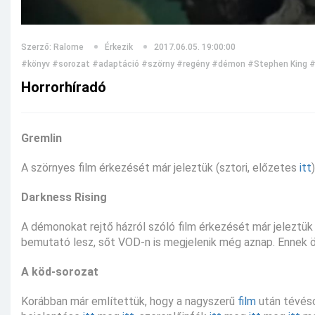
Szerző: Ralome
Érkezik
2017.06.05. 19:00:00
#könyv
#sorozat
#adaptáció
#szörny
#regény
#démon
#Stephen King
#
Horrorhíradó
Gremlin
A szörnyes film érkezését már jeleztük (sztori, előzetes
itt
Darkness Rising
A démonokat rejtő házról szóló film érkezését már jeleztük 
bemutató lesz, sőt VOD-n is megjelenik még aznap. Ennek ör
A köd-sorozat
Korábban már említettük, hogy a nagyszerű
film
után tévéso