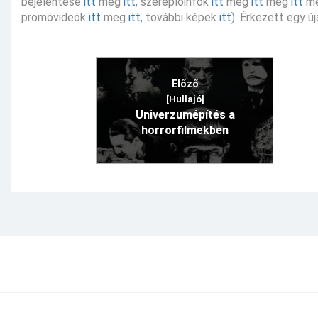
bejelentése
itt
meg
itt
, szereplőinfók
itt
meg
itt
meg
itt
m
promóvideók
itt
meg
itt
, további képek
itt
). Érkezett egy új
Előző
[Hullajó]
Univerzumépítés a
horrorfilmekben