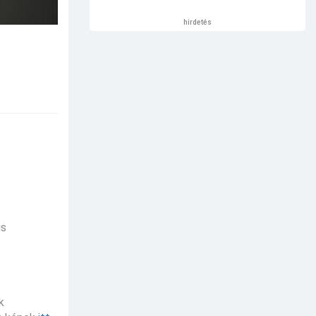
hirdetés
is
k