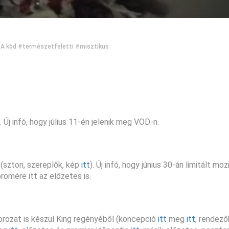
A köd
#természetfeletti
#misztikus
). Új infó, hogy július 11-én jelenik meg VOD-n.
(sztori, szereplők, kép
itt
). Új infó, hogy június 30-án limitált moz
ömére itt az előzetes is.
rozat is készül King regényéből (koncepció
itt
meg
itt
, rendező