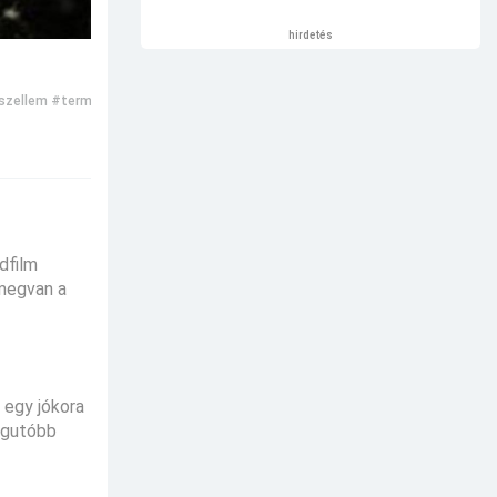
hirdetés
szellem
#természetfeletti
#misztikus
dfilm
 megvan a
 egy jókora
Legutóbb