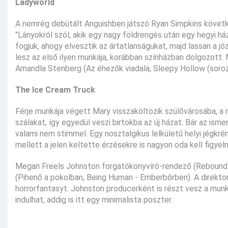
Ladyworld
A nemrég debütált Anguishben játszó Ryan Simpkins követke
"Lányokról szól, akik egy nagy földrengés után egy hegyi ház
fogjuk, ahogy elvesztik az ártatlanságukat, majd lassan a j
lesz az első ilyen munkája, korábban színházban dolgozott. 
Amandla Stenberg (Az éhezők viadala, Sleepy Hollow (soroza
The Ice Cream Truck
Férje munkája végett Mary visszaköltözik szülővárosába, a ré
szálakat, így egyedül veszi birtokba az új házat. Bár az i
valami nem stimmel. Egy nosztalgikus lelkületű helyi jégk
mellett a jelen keltette érzésekre is nagyon oda kell figyeln
Megan Freels Johnston forgatókönyvíró-rendező (Rebound (
(Pihenő a pokolban, Being Human - Emberbőrben). A direktor
horrorfantasyt. Johnston producerként is részt vesz a munká
indulhat, addig is itt egy minimalista poszter.