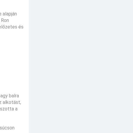
 alapján
t Ron
 előzetes és
agy balra
 alkotást,
tszotta a
csúcson