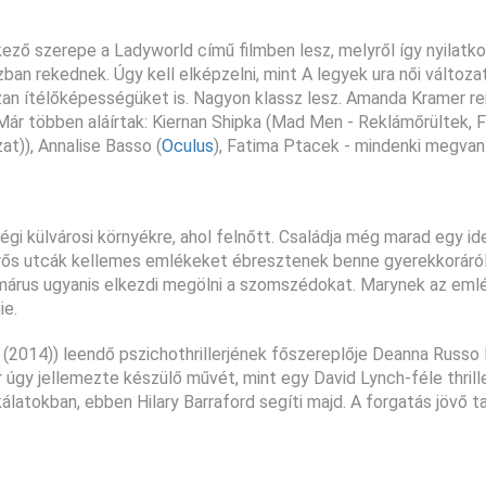
ző szerepe a Ladyworld című filmben lesz, melyről így nyilatko
ban rekednek. Úgy kell elképzelni, mint A legyek ura női változat
ózan ítélőképességüket is. Nagyon klassz lesz. Amanda Kramer re
Már többen aláírtak: Kiernan Shipka (Mad Men - Reklámőrültek, F
t)), Annalise Basso (
Oculus
), Fatima Ptacek - mindenki megvan.
gi külvárosi környékre, ahol felnőtt. Családja még marad egy idei
smerős utcák kellemes emlékeket ébresztenek benne gyerekkoráró
rémárus ugyanis elkezdi megölni a szomszédokat. Marynek az eml
ie.
2014)) leendő pszichothrillerjének főszereplője Deanna Russo 
 úgy jellemezte készülő művét, mint egy David Lynch-féle thrill
latokban, ebben Hilary Barraford segíti majd. A forgatás jövő t