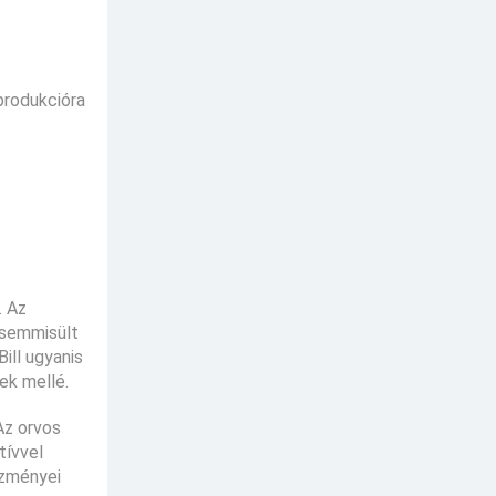
produkcióra
. Az
gsemmisült
Bill ugyanis
ek mellé.
Az orvos
tívvel
ezményei