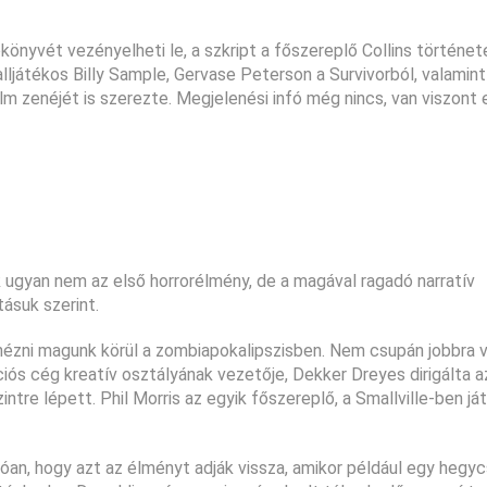
nyvét vezényelheti le, a szkript a főszereplő Collins története
alljátékos Billy Sample, Gervase Peterson a Survivorból, valamin
ilm zenéjét is szerezte. Megjelenési infó még nincs, van viszont
uk ugyan nem az első horrorélmény, de a magával ragadó narratív
tásuk szerint.
 nézni magunk körül a zombiapokalipszisben. Nem csupán jobbra v
ós cég kreatív osztályának vezetője, Dekker Dreyes dirigálta az
ntre lépett. Phil Morris az egyik főszereplő, a Smallville-ben já
óan, hogy azt az élményt adják vissza, amikor például egy hegy