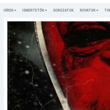
HÍREK
ISMERTETŐK
SOROZATOK
ROVATOK
TO