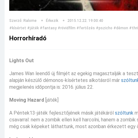
Szerző: Ralome
Érkezik
2015.12.22. 19:00:40
#kísértet
#játék
#fantasy
#rövidfilm
#fertőzés
#pszicho
#démon
#thri
Horrorhíradó
Lights Out
James Wan leendő új filmjét az egekig magasztalják a teszt
alapján készülő démonos-kísértetes alkotásról már
szóltun
megjelenés időpontja is: 2016. július 22.
Moving Hazard
[játék]
A Péntek13-játék fejlesztőjének másik játékáról
szóltunk
má
csavarral: nem a zombik ellen kell harcolni, hanem a zombik
még csak képeket láthattunk, most azonban érkezett egy ö