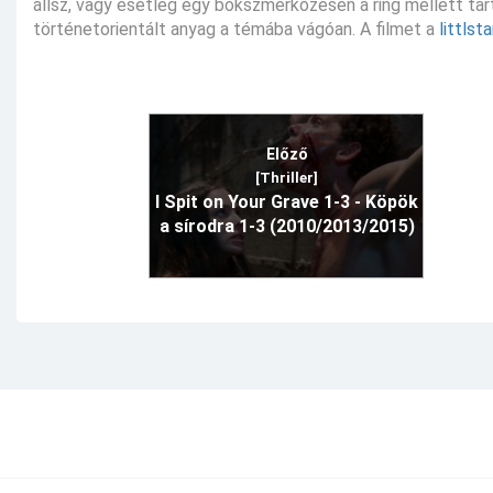
állsz, vagy esetleg egy bokszmérkőzésen a ring mellett ta
történetorientált anyag a témába vágóan. A filmet a
littlst
Előző
[Thriller]
I Spit on Your Grave 1-3 - Köpök
a sírodra 1-3 (2010/2013/2015)