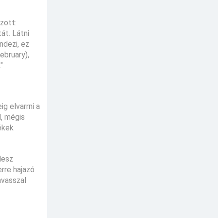
zott:
át. Látni
ndezi, ez
ebruary),
"
g elvarrni a
l, mégis
ékek
lesz
erre hajazó
avasszal