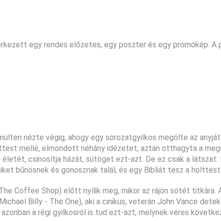
rkezett egy rendes előzetes, egy poszter és egy promókép. A 
mülten nézte végig, ahogy egy sorozatgyilkos megölte az anyját
olttest mellé, elmondott néhány idézetet, aztán otthagyta a me
 életét, csinosítja házát, sütöget ezt-azt. De ez csak a látszat: 
ket bűnösnek és gonosznak talál, és egy Bibliát tesz a holttest
The Coffee Shop) előtt nyílik meg, mikor az rájön sötét titkára. 
ichael Billy - The One), aki a cinikus, veterán John Vance detek
 azonban a régi gyilkosról is tud ezt-azt, melynek véres követk