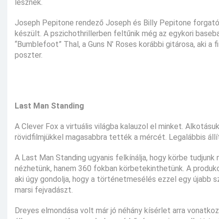
lesznek.
Joseph Pepitone rendező Joseph és Billy Pepitone forgatókö
készült. A pszichothrillerben feltűnik még az egykori baseb
“Bumblefoot” Thal, a Guns N' Roses korábbi gitárosa, aki a f
poszter.
Last Man Standing
A Clever Fox a virtuális világba kalauzol el minket. Alkotás
rövidfilmjükkel magasabbra tették a mércét. Legalábbis állí
A Last Man Standing ugyanis felkínálja, hogy körbe tudjunk
nézhetünk, hanem 360 fokban körbetekinthetünk. A produkci
aki úgy gondolja, hogy a történetmesélés ezzel egy újabb szi
marsi fejvadászt.
Dreyes elmondása volt már jó néhány kísérlet arra vonatkoz