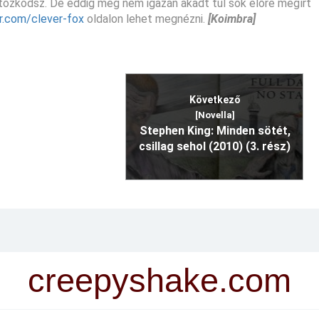
rtózkodsz. De eddig még nem igazán akadt túl sok előre megírt
ar.com/clever-fox
oldalon lehet megnézni.
[Koimbra]
Következő
[Novella]
Stephen King: Minden sötét,
csillag sehol (2010) (3. rész)
creepyshake.com