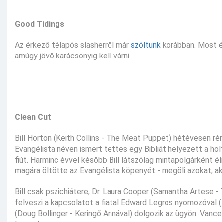
Good Tidings
Az érkező télapós slasherről már
szóltunk
korábban. Most é
amúgy jövő karácsonyig kell várni.
Clean Cut
Bill Horton (Keith Collins - The Meat Puppet) hétévesen ré
Evangélista néven ismert tettes egy Bibliát helyezett a h
fiút. Harminc évvel később Bill látszólag mintapolgárként éli
magára öltötte az Evangélista köpenyét - megöli azokat, aki
Bill csak pszichiátere, Dr. Laura Cooper (Samantha Artese - 
felveszi a kapcsolatot a fiatal Edward Legros nyomozóval (M
(Doug Bollinger - Keringő Annával) dolgozik az ügyön. Vance