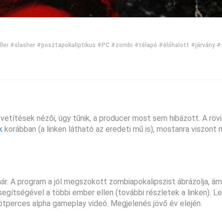
ller
#slasher
#posztapokaliptikus
#PC
#zombi
#télapó
#élőhalott
#járvány
#
vetítések nézői, úgy tűnik, a producer most sem hibázott. A rövi
k
korábban (a linken látható az eredeti mű is), mostanra viszont
r. A program a jól megszokott zombiapokalipszist ábrázolja, ám
 segítségével a többi ember ellen (további részletek a linken). 
tperces alpha gameplay videó. Megjelenés jövő év elején.