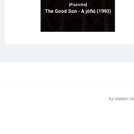
[Pszicho]
The Good Son - A jófiú (1993)
Az oldalon t