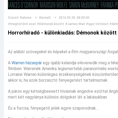
Szerző: Ralome
Kiemelt
2016.05.30. 08:00:00
#megtörtént eset
#Démonok között
#James Wan
#igaz történet
#dém
Horrorhíradó - különkiadás: Démonok között
Az alábbi szövegeket és képeket a film magyarországi forga
A
Warren házaspár
egy újabb kalandja elevenedik meg a hihe
filmben. Warrenék Amerika legismertebb paranormális eset
Lorraine Warren különleges érzékenységének köszönhetően
akkor is, ha azok borzasztó fenyegetést tartalmaznak.
A páros egy kétségbeesett hívásnak engedve ezúttal Angliá
mert két nagylánya különös dolgokat lát a lakásukban.
És a furcsa, fenyegető jelek egyre szaporodnak…