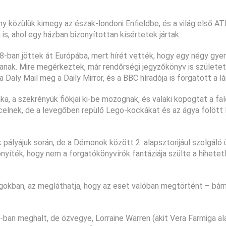
ny közülük kimegy az észak-londoni Enfieldbe, és a világ első A
, ahol egy házban bizonyítottan kísértetek jártak.
8-ban jöttek át Európába, mert hírét vették, hogy egy négy gye
ak. Mire megérkeztek, már rendőrségi jegyzőkönyv is születet
Daly Mail meg a Daily Mirror, és a BBC híradója is forgatott a lá
a, a szekrényük fiókjai ki-be mozognak, és valaki kopogtat a fal
celnek, de a levegőben repülő Lego-kockákat és az ágya fölött
pályájuk során, de a Démonok között 2. alapsztorijául szolgáló 
onyíték, hogy nem a forgatókönyvírók fantáziája szülte a hihetet
ágokban, az megláthatja, hogy az eset valóban megtörtént – bár
06-ban meghalt, de özvegye, Lorraine Warren (akit Vera Farmiga al