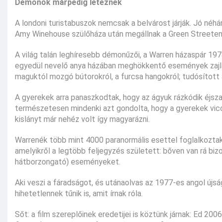
Démonok márpedig léteznek
A londoni turistabuszok nemcsak a belvárost járják. Jó néhá
Amy Winehouse szülőháza után megállnak a Green Streeten is
A világ talán leghíresebb démonűzői, a Warren házaspár 197
egyedül nevelő anya házában meghökkentő események zajlan
maguktól mozgó bútorokról, a furcsa hangokról; tudósított a 
A gyerekek arra panaszkodtak, hogy az ágyuk rázkódik éjszak
természetesen mindenki azt gondolta, hogy a gyerekek vic
kislányt már nehéz volt így magyarázni.
Warrenék több mint 4000 paranormális esettel foglalkoztak 
amelyikről a legtöbb feljegyzés született: bőven van rá biz
hátborzongató) eseményeket.
Aki veszi a fáradságot, és utánaolvas az 1977-es angol újs
hihetetlennek tűnik is, amit írnak róla.
Sőt: a film szereplőinek eredetijei is köztünk járnak: Ed 20