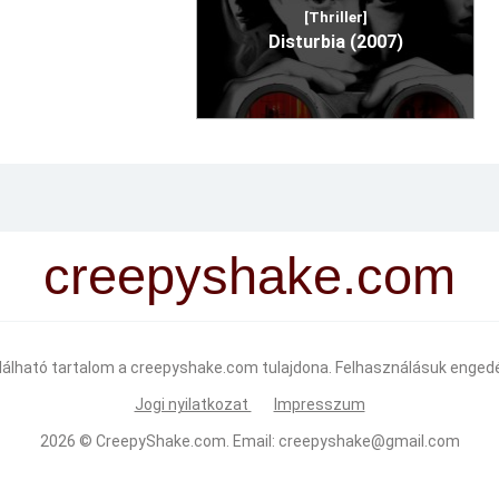
[Thriller]
Disturbia (2007)
creepyshake.com
alálható tartalom a creepyshake.com tulajdona. Felhasználásuk engedé
Jogi nyilatkozat
Impresszum
2026 ©
CreepyShake.com
. Email:
creepyshake@gmail.com