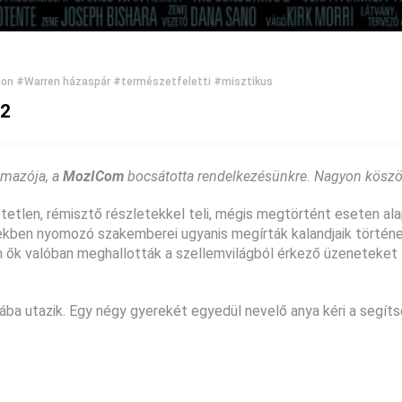
on
#Warren házaspár
#természetfeletti
#misztikus
 2
lmazója, a
MozICom
bocsátotta rendelkezésünkre. Nagyon köszö
tetlen, rémisztő részletekkel teli, mégis megtörtént eseten al
ekben nyomozó szakemberei ugyanis megírták kalandjaik történe
 ők valóban meghallották a szellemvilágból érkező üzeneteket
ba utazik. Egy négy gyerekét egyedül nevelő anya kéri a segít