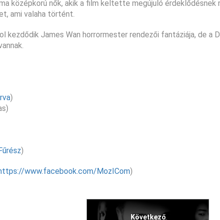
k ma középkorú nők, akik a film keltette megújuló érdeklődésnek
et, ami valaha történt.
hol kezdődik James Wan horrormester rendezői fantáziája, de a
vannak.
rva
)
as)
Fűrész
)
https://www.facebook.com/MozICom
)
Következő