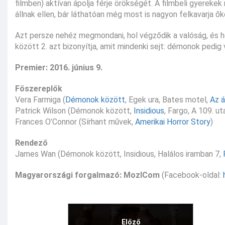
filmben) aktívan ápolja férje örökségét. A filmbeli gyereke
állnak ellen, bár láthatóan még most is nagyon felkavarja ők
Azt persze nehéz megmondani, hol végződik a valóság, és 
között 2. azt bizonyítja, amit mindenki sejt: démonok pedig 
Premier: 2016. június 9.
Főszereplők
Vera Farmiga (
Démonok között
, Egek ura, Bates motel,
Az á
Patrick Wilson (Démonok között,
Insidious
, Fargo, A 109. ut
Frances O’Connor (Sírhant művek,
Amerikai Horror Story
)
Rendező
James Wan (Démonok között, Insidious, Halálos iramban 7,
Magyarországi forgalmazó: MozICom
(Facebook-oldal:
Előző