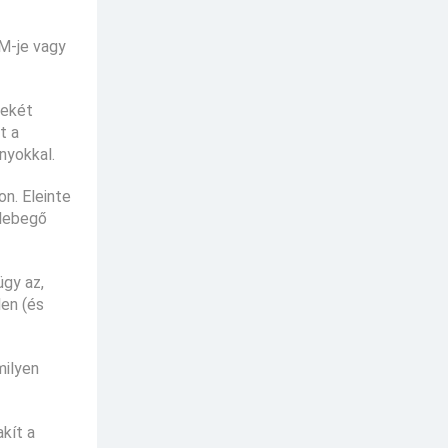
TM-je vagy
rekét
t a
nyokkal.
on. Eleinte
 lebegő
ügy az,
len (és
milyen
akít a