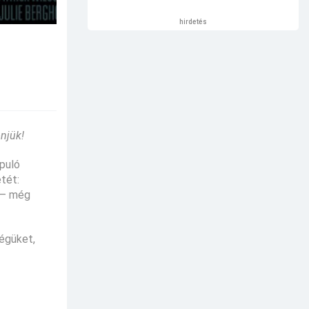
hirdetés
njük!
apuló
tét:
 – még
ségüket,