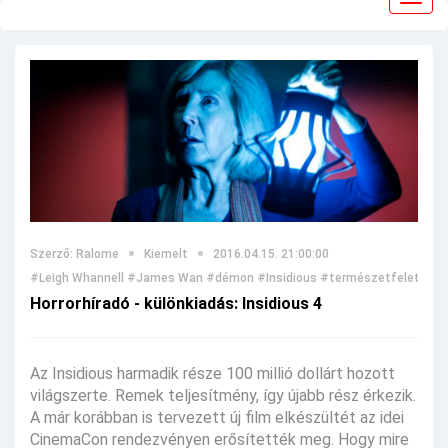
navig
Szerző: Ralome
Kiemelt
2016.04.15. 21:00:00
#Leigh Whannell
#James Wan
#démon
#Insidious
#természetfeletti
#m
Horrorhíradó - különkiadás: Insidious 4
Az Insidious harmadik része 100 millió dollárt hozott
világszerte. Remek teljesítmény, így újabb rész érkezik.
A már korábban is tervezett új film elkészültét az idei
CinemaCon rendezvényen erősítették meg. Hogy mire