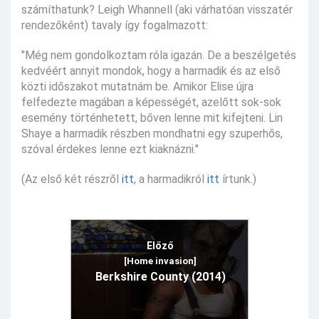
számíthatunk? Leigh Whannell (aki várhatóan visszatér
rendezőként) tavaly így fogalmazott:
"Még nem gondolkoztam róla igazán. De a beszélgetés
kedvéért annyit mondok, hogy a harmadik és az első
közti időszakot mutatnám be. Amikor Elise újra
felfedezte magában a képességét, azelőtt sok-sok
esemény történhetett, bőven lenne mit kifejteni. Lin
Shaye a harmadik részben mondhatni egy szuperhős,
szóval érdekes lenne ezt kiaknázni."
(Az első két részről
itt
, a harmadikról
itt
írtunk.)
Előző
[Home invasion]
Berkshire County (2014)