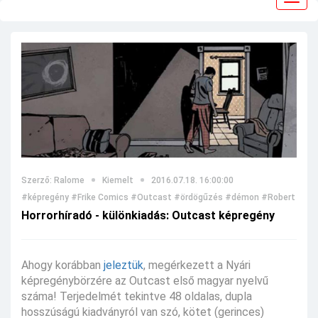
navig
Szerző: Ralome
Kiemelt
2016.07.18. 16:00:00
#képregény
#Frike Comics
#Outcast
#ördögűzés
#démon
#Robert Kirk
Horrorhíradó - különkiadás: Outcast képregény
Ahogy korábban
jeleztük
, megérkezett a Nyári
képregénybörzére az Outcast első magyar nyelvű
száma! Terjedelmét tekintve 48 oldalas, dupla
hosszúságú kiadványról van szó, kötet (gerinces)