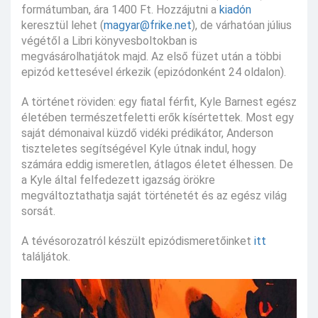
formátumban, ára 1400 Ft. Hozzájutni a
kiadón
keresztül lehet (
magyar@frike.net
), de várhatóan július
végétől a Libri könyvesboltokban is
megvásárolhatjátok majd. Az első füzet után a többi
epizód kettesével érkezik (epizódonként 24 oldalon).
A történet röviden: egy fiatal férfit, Kyle Barnest egész
életében természetfeletti erők kísértettek. Most egy
saját démonaival küzdő vidéki prédikátor, Anderson
tiszteletes segítségével Kyle útnak indul, hogy
számára eddig ismeretlen, átlagos életet élhessen. De
a Kyle által felfedezett igazság örökre
megváltoztathatja saját történetét és az egész világ
sorsát.
A tévésorozatról készült epizódismeretőinket
itt
találjátok.