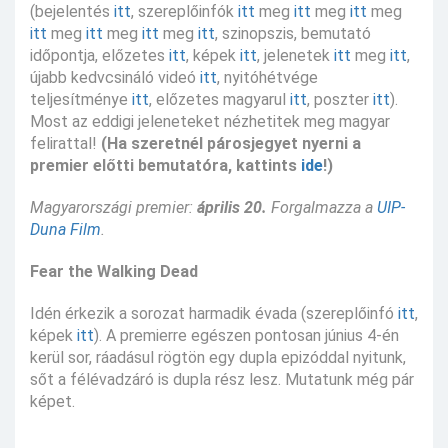
(bejelentés
itt
, szereplőinfók
itt
meg
itt
meg
itt
meg
itt
meg
itt
meg
itt
meg
itt
, szinopszis, bemutató
időpontja, előzetes
itt
, képek
itt
, jelenetek
itt
meg
itt
,
újabb kedvcsináló videó
itt
, nyitóhétvége
teljesítménye
itt
, előzetes magyarul
itt
, poszter
itt
).
Most az eddigi jeleneteket nézhetitek meg magyar
felirattal!
(Ha szeretnél párosjegyet nyerni a
premier előtti bemutatóra, kattints
ide
!)
Magyarországi premier:
április 20.
Forgalmazza a
UIP-
Duna Film
.
Fear the Walking Dead
Idén érkezik a sorozat harmadik évada (szereplőinfó
itt
,
képek
itt
). A premierre egészen pontosan június 4-én
kerül sor, ráadásul rögtön egy dupla epizóddal nyitunk,
sőt a félévadzáró is dupla rész lesz. Mutatunk még pár
képet.