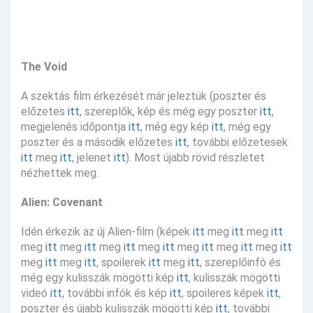
The Void
A szektás film érkezését már jeleztük (poszter és
előzetes
itt
, szereplők, kép és még egy poszter
itt
,
megjelenés időpontja
itt
, még egy kép
itt
, még egy
poszter és a második előzetes
itt
, további előzetesek
itt
meg
itt
, jelenet
itt
). Most újabb rövid részletet
nézhettek meg.
Alien: Covenant
Idén érkezik az új Alien-film (képek
itt
meg
itt
meg
itt
meg
itt
meg
itt
meg
itt
meg
itt
meg
itt
meg
itt
meg
itt
meg
itt
meg
itt
, spoilerek
itt
meg
itt
, szereplőinfó és
még egy kulisszák mögötti kép
itt
, kulisszák mögötti
videó
itt
, további infók és kép
itt
, spoileres képek
itt
,
poszter és újabb kulisszák mögötti kép
itt
, további