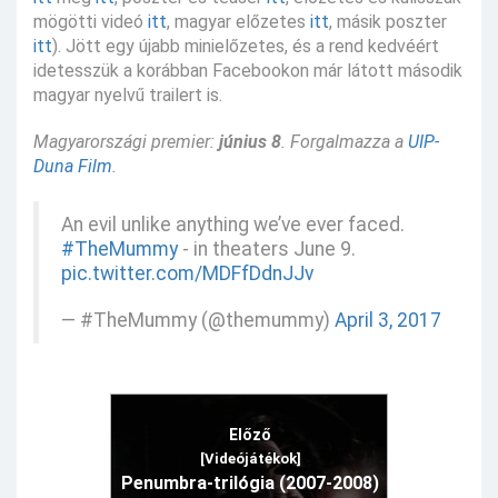
mögötti videó
itt
, magyar előzetes
itt
, másik poszter
itt
). Jött egy újabb minielőzetes, és a rend kedvéért
idetesszük a korábban Facebookon már látott második
magyar nyelvű trailert is.
Magyarországi premier:
június 8
. Forgalmazza a
UIP-
Duna Film
.
An evil unlike anything we’ve ever faced.
#TheMummy
- in theaters June 9.
pic.twitter.com/MDFfDdnJJv
— #TheMummy (@themummy)
April 3, 2017
Előző
[Videójátékok]
Penumbra-trilógia (2007-2008)