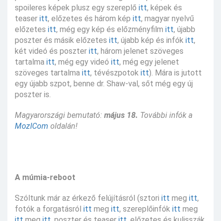
spoileres képek plusz egy szereplő
itt
, képek és
teaser
itt
, előzetes és három kép
itt
, magyar nyelvű
előzetes
itt
, még egy kép és előzményfilm
itt
, újabb
poszter és másik előzetes
itt
, újabb kép és infók
itt
,
két videó és poszter
itt
, három jelenet szöveges
tartalma
itt
, még egy videó
itt
, még egy jelenet
szöveges tartalma
itt
, tévészpotok
itt
). Mára is jutott
egy újabb szpot, benne dr. Shaw-val, sőt még egy új
poszter is.
Magyarországi bemutató:
május 18.
További infók a
MozICom
oldalán!
A múmia-reboot
Szóltunk már az érkező felújításról (sztori
itt
meg
itt
,
fotók a forgatásról
itt
meg
itt
, szereplőinfók
itt
meg
itt
meg
itt
, poszter és teaser
itt
, előzetes és kulisszák