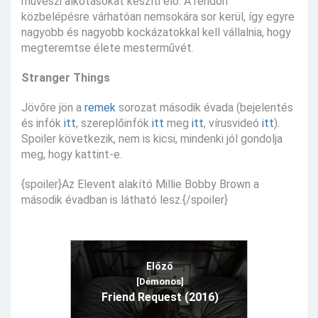
művészi alkotásokat készíti elő. A rendőri
közbelépésre várhatóan nemsokára sor kerül, így egyre
nagyobb és nagyobb kockázatokkal kell vállalnia, hogy
megteremtse élete mesterművét.
Stranger Things
Jövőre jön a
remek
sorozat második évada (bejelentés
és infók
itt
, szereplőinfók
itt
meg
itt
, vírusvideó
itt
).
Spoiler következik, nem is kicsi, mindenki jól gondolja
meg, hogy kattint-e.
{spoiler}Az Elevent alakító Millie Bobby Brown a
második évadban is látható lesz.{/spoiler}
Előző
[Démonos]
Friend Request (2016)