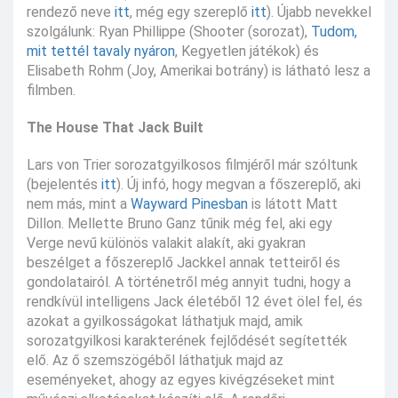
rendező neve
itt
, még egy szereplő
itt
). Újabb nevekkel
szolgálunk: Ryan Phillippe (Shooter (sorozat),
Tudom,
mit tettél tavaly nyáron
, Kegyetlen játékok) és
Elisabeth Rohm (Joy, Amerikai botrány) is látható lesz a
filmben.
The House That Jack Built
Lars von Trier sorozatgyilkosos filmjéről már szóltunk
(bejelentés
itt
). Új infó, hogy megvan a főszereplő, aki
nem más, mint a
Wayward Pinesban
is látott Matt
Dillon. Mellette Bruno Ganz tűnik még fel, aki egy
Verge nevű különös valakit alakít, aki gyakran
beszélget a főszereplő Jackkel annak tetteiről és
gondolatairól. A történetről még annyit tudni, hogy a
rendkívül intelligens Jack életéből 12 évet ölel fel, és
azokat a gyilkosságokat láthatjuk majd, amik
sorozatgyilkosi karakterének fejlődését segítették
elő. Az ő szemszögéből láthatjuk majd az
eseményeket, ahogy az egyes kivégzéseket mint