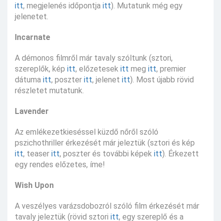
itt
, megjelenés időpontja
itt
). Mutatunk még egy
jelenetet.
Incarnate
A démonos filmről már tavaly szóltunk (sztori,
szereplők, kép
itt
, előzetesek
itt
meg
itt
, premier
dátuma
itt
, poszter
itt
, jelenet
itt
). Most újabb rövid
részletet mutatunk.
Lavender
Az emlékezetkieséssel küzdő nőről szóló
pszichothriller érkezését már jeleztük (sztori és kép
itt
, teaser
itt
, poszter és további képek
itt
). Érkezett
egy rendes előzetes, íme!
Wish Upon
A veszélyes varázsdobozról szóló film érkezését már
tavaly jeleztük (rövid sztori
itt
, egy szereplő és a