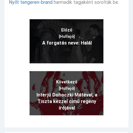
Nyílt tengeren-brand
harmadik tagjaként sorolták be.
Előző
[Hullajó]
A forgatás neve: Halál
Következő
[Hullajó]
Interjú Dohoczki Mátéval, a
Tiszta kézzel című regény
írójával