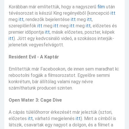
Korábban már említettük, hogy a nagyszerű
film
után
tévésorozat is készül King regényéből (koncepció
itt
meg
itt
, rendezők bejelentése
itt
meg
itt
,
szereplőinfók
itt
meg
itt
meg
itt
meg
itt
, előzetes és
premier időpontja
itt
, másik előzetes, poszter, képek
itt
). Jött egy kedvcsináló videó, a szokásos interjúk-
jelenetek vegyesfelvágott.
Resident Evil - A Kaptár
Említettük már Facebookon, de innen sem maradhat ki:
rebootolni fogják a filmsorozatot. Egyelőre semmi
konkrétum, bár állítólag valami nagy névre
számíthatunk produceri szinten.
Open Water 3: Cage Dive
A cápás túlélőhorror érkezését már jeleztük (sztori,
előzetes
itt
, várható megjelenés
itt
). Mint a címből is
látszik, csavartak egy nagyot a dolgon, és a filmet a