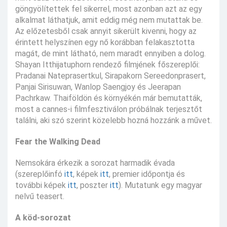
göngyölítettek fel sikerrel, most azonban azt az egy
alkalmat láthatjuk, amit eddig még nem mutattak be.
Az előzetesből csak annyit sikerült kivenni, hogy az
érintett helyszínen egy nő korábban felakasztotta
magát, de mint látható, nem maradt ennyiben a dolog.
Shayan Itthijatuphorn rendező filmjének főszereplői:
Pradanai Nateprasertkul, Sirapakorn Sereedonprasert,
Panjai Sirisuwan, Wanlop Saengjoy és Jeerapan
Pachrkaw. Thaiföldön és környékén már bemutatták,
most a cannes-i filmfesztiválon próbálnak terjesztőt
találni, aki szó szerint közelebb hozná hozzánk a művet.
Fear the Walking Dead
Nemsokára érkezik a sorozat harmadik évada
(szereplőinfó
itt
, képek
itt
, premier időpontja és
további képek
itt
, poszter
itt
). Mutatunk egy magyar
nelvű teasert.
A köd-sorozat