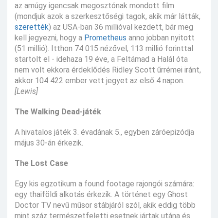
az amúgy igencsak megosztónak mondott film
(mondjuk azok a szerkesztőségi tagok, akik már látták,
szerették
) az USA-ban 36 millióval kezdett, bár meg
kell jegyezni, hogy a
Prometheus
anno jobban nyitott
(51 millió). Itthon 74 015 nézővel, 113 millió forinttal
startolt el - idehaza 19 éve, a Feltámad a Halál óta
nem volt ekkora érdeklődés Ridley Scott űrrémei iránt,
akkor 104 422 ember vett jegyet az első 4 napon.
[Lewis]
The Walking Dead-játék
A hivatalos játék 3. évadának 5., egyben záróepizódja
május 30-án érkezik.
The Lost Case
Egy kis egzotikum a found footage rajongói számára:
egy thaiföldi alkotás érkezik. A történet egy Ghost
Doctor TV nevű műsor stábjáról szól, akik eddig több
mint száz természetfeletti esetnek jártak utána és